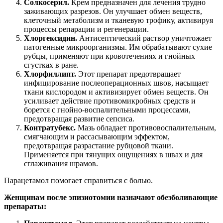
Солкосерил.
Крем предназначен для лечения трудно
заживающих разрезов. Он улучшает обмен веществ,
клеточный метаболизм и тканевую трофику, активируя
процессы репарации и регенерации.
Хлоргексидин.
Антисептический раствор уничтожает
патогенные микроорганизмы. Им обрабатывают сухие
рубцы, применяют при кровотечениях и гнойных
сгустках в ране.
Хлорфиллипт.
Этот препарат предотвращает
инфицирование послеоперационных швов, насыщает
ткани кислородом и активизирует обмен веществ. Он
усиливает действие противомикробных средств и
борется с гнойно-воспалительными процессами,
предотвращая развитие сепсиса.
Контратубекс.
Мазь обладает противовоспалительным,
смягчающим и рассасывающим эффектом,
предотвращая разрастание рубцовой ткани.
Применяется при тянущих ощущениях в швах и для
сглаживания шрамов.
Парацетамол помогает справиться с болью.
Женщинам после эпизиотомии назначают обезболивающие
препараты: