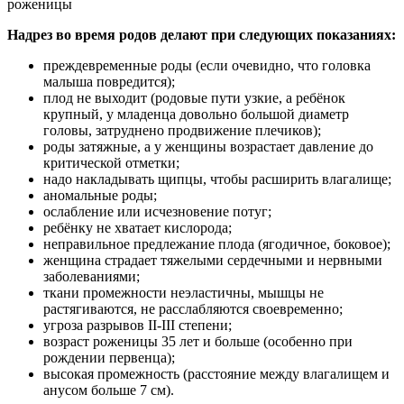
роженицы
Надрез во время родов делают при следующих показаниях:
преждевременные роды (если очевидно, что головка
малыша повредится);
плод не выходит (родовые пути узкие, а ребёнок
крупный, у младенца довольно большой диаметр
головы, затруднено продвижение плечиков);
роды затяжные, а у женщины возрастает давление до
критической отметки;
надо накладывать щипцы, чтобы расширить влагалище;
аномальные роды;
ослабление или исчезновение потуг;
ребёнку не хватает кислорода;
неправильное предлежание плода (ягодичное, боковое);
женщина страдает тяжелыми сердечными и нервными
заболеваниями;
ткани промежности неэластичны, мышцы не
растягиваются, не расслабляются своевременно;
угроза разрывов II-III степени;
возраст роженицы 35 лет и больше (особенно при
рождении первенца);
высокая промежность (расстояние между влагалищем и
анусом больше 7 см).