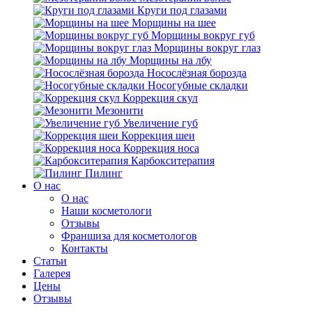
Круги под глазами
Морщины на шее
Морщины вокруг губ
Морщины вокруг глаз
Морщины на лбу
Носослёзная борозда
Носогубные складки
Коррекция скул
Мезонити
Увеличение губ
Коррекция шеи
Коррекция носа
Карбокситерапия
Пилинг
O нас
O нас
Наши косметологи
Отзывы
Франшиза для косметологов
Контакты
Статьи
Галерея
Цены
Отзывы