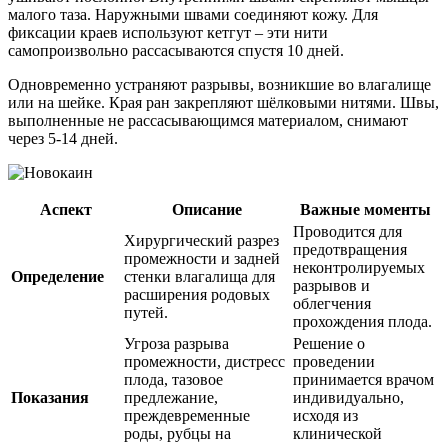
малого таза. Наружными швами соединяют кожу. Для
фиксации краев используют кетгут – эти нити
самопроизвольно рассасываются спустя 10 дней.
Одновременно устраняют разрывы, возникшие во влагалище
или на шейке. Края ран закрепляют шёлковыми нитями. Швы,
выполненные не рассасывающимся материалом, снимают
через 5-14 дней.
Аспект
Описание
Важные моменты
Проводится для
Хирургический разрез
предотвращения
промежности и задней
неконтролируемых
Определение
стенки влагалища для
разрывов и
расширения родовых
облегчения
путей.
прохождения плода.
Угроза разрыва
Решение о
промежности, дистресс
проведении
плода, тазовое
принимается врачом
Показания
предлежание,
индивидуально,
преждевременные
исходя из
роды, рубцы на
клинической