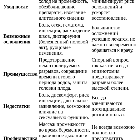
холод на промежность,
минимизирует риск
Уход после
обезболивающие
осложнений и
препараты, избегание
ускоряет
длительного сидения.
восстановление.
Боль, отек, гематома,
Большинство
инфекция, расхождение
осложнений
Возможные
швов, диспареуния
успешно лечатся, но
осложнения
(болезненный половой
важно своевременно
акт), рубцовые
обращаться к врачу.
изменения.
Предотвращение
Спорный вопрос,
неконтролируемых
так как не всегда
разрывов, сокращение
эпизиотомия
Преимущества
времени второго
предотвращает
периода родов, защита
разрывы более
головки плода.
высокой степени.
Боль, дискомфорт, риск
Всегда
инфекции, длительное
взвешиваются
Недостатки
заживление, возможное
потенциальные
влияние на
риски и польза.
сексуальную функцию.
Массаж промежности
Не всегда возможно
во время беременности,
полностью
правильное дыхание и
Профилактика
предотвратить