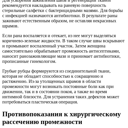
Для ускорения заживления швов и регенерации тканей
рекомендуется накладывать на раневую поверхность
стерильные салфетки с бактерицидными мазями. Для борьбы
с инфекцией назначаются антибиотики. В результате раны
заживают естественным образом, не оставляя некрасивых
шрамов.
Если рана воспаляется и отекает, из нее могут выделяться
коричнево-зеленые жидкости. В таком случае швы вскрывают
и промывают воспаленный участок. Затем женщина
самостоятельно обрабатывает промежность антисептиками,
наносит ранозаживляющие мази и принимает антибиотики,
прописанные гинекологом.
Грубые рубцы формируются из соединительной ткани,
которая не обладает способностью к сокращению и
растяжению. Из-за утолщенных шрамов в области
промежности могут возникать постоянные боли как при
движении, так и в состоянии покоя, а также во время
интимной близости. Для устранения таких дефектов может
потребоваться пластическая операция.
Противопоказания к хирургическому
рассечению промежности