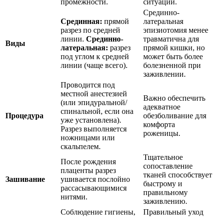
промежности.
ситуации.
Срединно-
Срединная:
прямой
латеральная
разрез по средней
эпизиотомия менее
линии.
Срединно-
травматична для
Виды
латеральная:
разрез
прямой кишки, но
под углом к средней
может быть более
линии (чаще всего).
болезненной при
заживлении.
Проводится под
местной анестезией
Важно обеспечить
(или эпидуральной/
адекватное
спинальной, если она
Процедура
обезболивание для
уже установлена).
комфорта
Разрез выполняется
роженицы.
ножницами или
скальпелем.
Тщательное
После рождения
сопоставление
плаценты разрез
тканей способствует
Зашивание
ушивается послойно
быстрому и
рассасывающимися
правильному
нитями.
заживлению.
Соблюдение гигиены,
Правильный уход