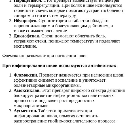
Парацетамол.
Этот препарат воздействует на центры
боли и терморегуляции. При болях в шве используются
таблетки и свечи, которые помогают устранить болевой
синдром и снизить температуру.
Ибупрофен.
Суппозитории и таблетки обладают
жаропонижающим и болеутоляющим действием, а
также снимают воспаление.
Диклофенак.
Свечи помогают облегчить боль,
устраняют отеки, понижают температуру и подавляют
воспаление.
Флемоксин назначают при нагноении швов.
При инфицировании швов используются антибиотики:
Флемоксин.
Препарат назначается при нагноении швов,
эффективно снимает воспаление и уничтожает
болезнетворные микроорганизмы.
Амоксиклав.
Этот препарат широкого спектра действия
блокирует развитие инфекционно-воспалительных
процессов и подавляет рост вредоносных
микроорганизмов.
Аугментин.
Таблетки применяются при
инфицировании швов, помогая остановить
распространение гнойно-воспалительного процесса.