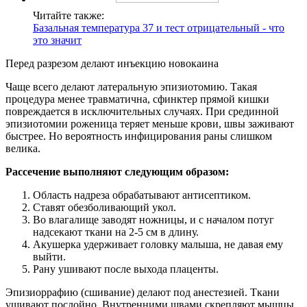
Читайте также:
Базальная температура 37 и тест отрицательный - что
это значит
Перед разрезом делают инъекцию новокаина
Чаще всего делают латеральную эпизиотомию. Такая
процедура менее травматична, сфинктер прямой кишки
повреждается в исключительных случаях. При срединной
эпизиотомии роженица теряет меньше крови, швы заживают
быстрее. Но вероятность инфицирования раны слишком
велика.
Рассечение выполняют следующим образом:
Область надреза обрабатывают антисептиком.
Ставят обезболивающий укол.
Во влагалище заводят ножницы, и с началом потуг
надсекают ткани на 2-5 см в длину.
Акушерка удерживает головку малыша, не давая ему
выйти.
Рану ушивают после выхода плаценты.
Эпизиоррафию (сшивание) делают под анестезией. Ткани
ушивают послойно. Внутренними швами скрепляют мышцы