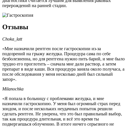
диагностики считается лучшим для выявления раковых
перерождений на ранней стадии.
Отзывы
Choka_latt
«Мне назначили рентген после гастроскопии из-за
подозрений на грыжу желудка. Процедура сама по себе
безболезненна, но для рентгена нужно пить барий, и мне было
трудно его проглотить – сначала мне дали раствор, а затем
препарат в виде каши. Вся процедура заняла около получаса, а
после обследования у меня несколько дней был сильный
запор».
Milanochka
«Я попала в больницу с проблемами желудка, и мне
назначили гастроскопию. У меня был огромный страх перед
зондом, и после нескольких неудачных попыток решили
сделать рентген. Не уверена, что это был правильный выбор,
так как процедура длительная, и всё это время ты
подвергаешься облучению. В итоге ничего серьезного не