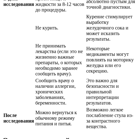
абсолютно пустым для
исследования
жидкости за 8-12 часов
точной диагностики.
до процедуры.
Курение стимулирует
выработку
Не курить.
желудочного сока и
может исказить
результаты.
Не принимать
Некоторые
лекарства (если это не
медикаменты могут
жизненно важные
повлиять на моторику
препараты, о которых
желудка или его
необходимо заранее
секрецию.
сообщить врачу).
Сообщить врачу о
Это важно для
наличии аллергии,
безопасности и
хронических
правильной
заболеваниях,
интерпретации
беременности.
результатов.
Возможно легкое
Можно вернуться к
После
послабление стула из-
обычному режиму
исследования
за контрастного
питания и питья.
вещества.