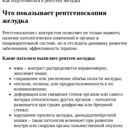
Как подготовиться к рентгену желудка
Что показывает рентгеноскопия
желудка
Рентгеноскопия с контрастом позволяет не только выявить
наличие патологических изменений в органах в
пищеварительной системе, но и отследить динамику развития
заболевания, эффективность терапии.
Какие патологи выявляет рентген желудка:
язвы – контраст распределяется неравномерно,
заполняет ниши;
сокращение или увеличение объёма полости желудка;
опухоли, полипы, или предрасположенность к их
возникновению;
деформация или смещение стенок органов или самого
желудка относительно других органов – патология
развивается при грыже диафрагмы или брюшной
стенки;
нарушение просвета желудка, двенадцатипёрстной
кишки – такая патология возникает при развитии
внутри или снаружи органа злокачественной опухоли;