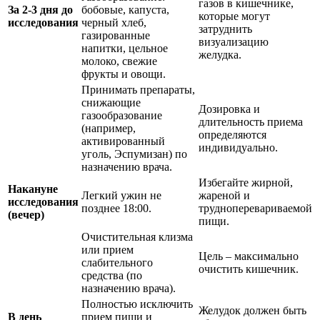
газов в кишечнике,
За 2-3 дня до
бобовые, капуста,
которые могут
исследования
черный хлеб,
затруднить
газированные
визуализацию
напитки, цельное
желудка.
молоко, свежие
фрукты и овощи.
Принимать препараты,
снижающие
Дозировка и
газообразование
длительность приема
(например,
определяются
активированный
индивидуально.
уголь, Эспумизан) по
назначению врача.
Избегайте жирной,
Накануне
Легкий ужин не
жареной и
исследования
позднее 18:00.
трудноперевариваемой
(вечер)
пищи.
Очистительная клизма
или прием
Цель – максимально
слабительного
очистить кишечник.
средства (по
назначению врача).
Полностью исключить
Желудок должен быть
В день
прием пищи и