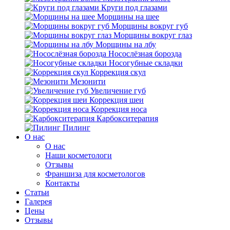
Круги под глазами
Морщины на шее
Морщины вокруг губ
Морщины вокруг глаз
Морщины на лбу
Носослёзная борозда
Носогубные складки
Коррекция скул
Мезонити
Увеличение губ
Коррекция шеи
Коррекция носа
Карбокситерапия
Пилинг
O нас
O нас
Наши косметологи
Отзывы
Франшиза для косметологов
Контакты
Статьи
Галерея
Цены
Отзывы