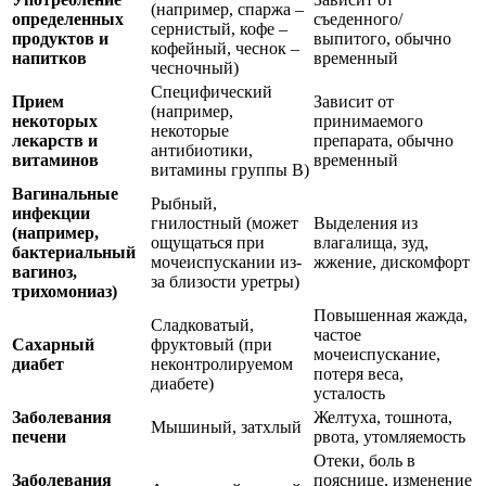
(например, спаржа –
определенных
съеденного/
сернистый, кофе –
продуктов и
выпитого, обычно
кофейный, чеснок –
напитков
временный
чесночный)
Специфический
Прием
Зависит от
(например,
некоторых
принимаемого
некоторые
лекарств и
препарата, обычно
антибиотики,
витаминов
временный
витамины группы В)
Вагинальные
Рыбный,
инфекции
гнилостный (может
Выделения из
(например,
ощущаться при
влагалища, зуд,
бактериальный
мочеиспускании из-
жжение, дискомфорт
вагиноз,
за близости уретры)
трихомониаз)
Повышенная жажда,
Сладковатый,
частое
Сахарный
фруктовый (при
мочеиспускание,
диабет
неконтролируемом
потеря веса,
диабете)
усталость
Заболевания
Желтуха, тошнота,
Мышиный, затхлый
печени
рвота, утомляемость
Отеки, боль в
Заболевания
пояснице, изменение