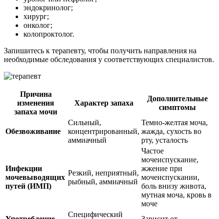
эндокринолог;
хирург;
онколог;
колопроктолог.
Запишитесь к терапевту, чтобы получить направления на
необходимые обследования у соответствующих специалистов.
Причина
Дополнительные
изменения
Характер запаха
симптомы
запаха мочи
Сильный,
Темно-желтая моча,
Обезвоживание
концентрированный,
жажда, сухость во
аммиачный
рту, усталость
Частое
мочеиспускание,
Инфекции
жжение при
Резкий, неприятный,
мочевыводящих
мочеиспускании,
рыбный, аммиачный
путей (ИМП)
боль внизу живота,
мутная моча, кровь в
моче
Специфический
Употребление
Зависит от