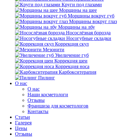
Круги под глазами
Морщины на шее
Морщины вокруг губ
Морщины вокруг глаз
Морщины на лбу
Носослёзная борозда
Носогубные складки
Коррекция скул
Мезонити
Увеличение губ
Коррекция шеи
Коррекция носа
Карбокситерапия
Пилинг
O нас
O нас
Наши косметологи
Отзывы
Франшиза для косметологов
Контакты
Статьи
Галерея
Цены
Отзывы