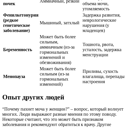
Аммиачный, резкий
почек
объема мочи,
утомляемость
Фенилкетонурия
Задержка развития,
(редкое
неврологические
Мышиный, затхлый
генетическое
нарушения (у
заболевание)
младенцев)
Может быть более
сильным,
Тошнота, рвота,
аммиачным (из-за
Беременность
усталость, задержка
гормональных
менструации
изменений и
обезвоживания)
Может быть более
Приливы, сухость
сильным (из-за
Менопауза
влагалища, перепады
гормональных
настроения
изменений)
Опыт других людей
“Почему пахнет моча у женщин?” – вопрос, который волнует
многих. Люди выражают разные мнения по этому поводу.
Некоторые считают, что это может быть признаком
заболевания и рекомендуют обратиться к врачу. Другие