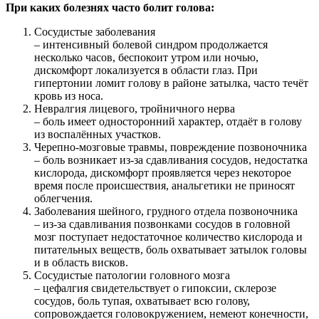
При каких болезнях часто болит голова:
Сосудистые заболевания
– интенсивный болевой синдром продолжается
несколько часов, беспокоит утром или ночью,
дискомфорт локализуется в области глаз. При
гипертонии ломит голову в районе затылка, часто течёт
кровь из носа.
Невралгия лицевого, тройничного нерва
– боль имеет односторонний характер, отдаёт в голову
из воспалённых участков.
Черепно-мозговые травмы, повреждение позвоночника
– боль возникает из-за сдавливания сосудов, недостатка
кислорода, дискомфорт проявляется через некоторое
время после происшествия, анальгетики не приносят
облегчения.
Заболевания шейного, грудного отдела позвоночника
– из-за сдавливания позвонками сосудов в головной
мозг поступает недостаточное количество кислорода и
питательных веществ, боль охватывает затылок головы
и в область висков.
Сосудистые патологии головного мозга
– цефалгия свидетельствует о гипоксии, склерозе
сосудов, боль тупая, охватывает всю голову,
сопровождается головокружением, немеют конечности,