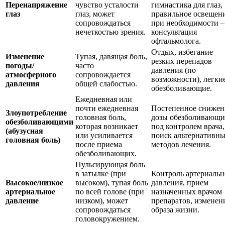
Перенапряжение
чувство усталости
гимнастика для глаз,
глаз
глаз, может
правильное освещени
сопровождаться
при необходимости –
нечеткостью зрения.
консультация
офтальмолога.
Отдых, избегание
Изменение
Тупая, давящая боль,
резких перепадов
погоды/
часто
давления (по
атмосферного
сопровождается
возможности), легки
давления
общей слабостью.
обезболивающие.
Ежедневная или
почти ежедневная
Постепенное снижен
Злоупотребление
головная боль,
дозы обезболивающи
обезболивающими
которая возникает
под контролем врача,
(абузусная
или усиливается
поиск альтернативн
головная боль)
после приема
методов лечения.
обезболивающих.
Пульсирующая боль
в затылке (при
Контроль артериальн
Высокое/низкое
высоком), тупая боль
давления, прием
артериальное
по всей голове (при
назначенных врачом
давление
низком), может
препаратов, изменен
сопровождаться
образа жизни.
головокружением.