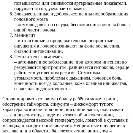
повышаются или снижаются артериальные показатели,
нарушается сон, ухудшается память.
Злокачественные и доброкачественны новообразования
головного мозга
– опухоль давит на сосуды, беспокоит постоянная боль в
одной части головы.
Менингит
– интенсивные и продолжительные неприятные
ощущения в голове возникают на фоне воспаления,
сильной интоксикации.
Гемолитическая анемия
– аутоиммунное заболевание, при котором интенсивно
разрушаются эритроциты, развивается гипоксия, сердце
работает в усиленном режиме. Симптомы –
утомляемость, проблемы с дыханием, головная боль,
конечности всегда холодные, кожа бледная или жёлтая,
сердечная недостаточность.
Спровоцировать головную боль у ребёнка может грипп,
обострение гайморита, синусита – дискомфорт тупого
характера возникает в лобной, височной части, охватывает
глаза и переносицу, свидетельствует об интоксикации,
сопровождается высокой температурой, ломотой в суставах и
мышцах, проходит после болезни. Неприятные ощущения в
затылке или в области лба, слезотечение, ринит, зуд –