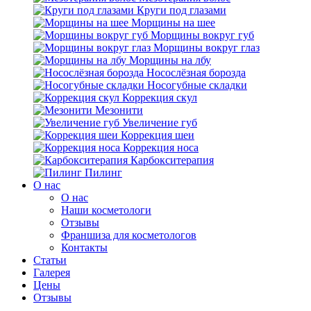
Круги под глазами
Морщины на шее
Морщины вокруг губ
Морщины вокруг глаз
Морщины на лбу
Носослёзная борозда
Носогубные складки
Коррекция скул
Мезонити
Увеличение губ
Коррекция шеи
Коррекция носа
Карбокситерапия
Пилинг
O нас
O нас
Наши косметологи
Отзывы
Франшиза для косметологов
Контакты
Статьи
Галерея
Цены
Отзывы