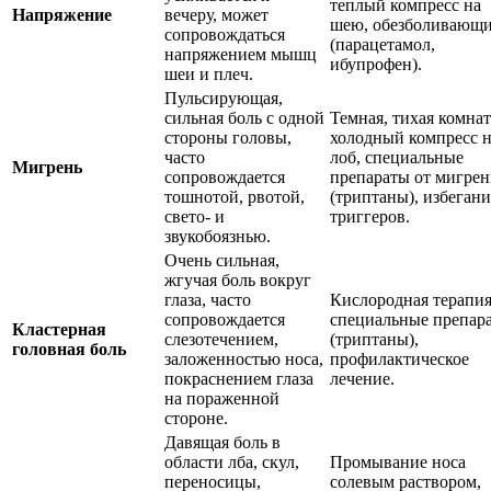
теплый компресс на
Напряжение
вечеру, может
шею, обезболивающ
сопровождаться
(парацетамол,
напряжением мышц
ибупрофен).
шеи и плеч.
Пульсирующая,
сильная боль с одной
Темная, тихая комнат
стороны головы,
холодный компресс 
часто
лоб, специальные
Мигрень
сопровождается
препараты от мигре
тошнотой, рвотой,
(триптаны), избегани
свето- и
триггеров.
звукобоязнью.
Очень сильная,
жгучая боль вокруг
глаза, часто
Кислородная терапия
сопровождается
специальные препар
Кластерная
слезотечением,
(триптаны),
головная боль
заложенностью носа,
профилактическое
покраснением глаза
лечение.
на пораженной
стороне.
Давящая боль в
области лба, скул,
Промывание носа
переносицы,
солевым раствором,