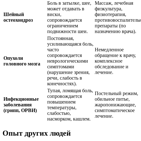
Боль в затылке, шее,
Массаж, лечебная
может отдавать в
физкультура,
Шейный
виски,
физиотерапия,
остеохондроз
сопровождается
противовоспалитель
ограничением
препараты (по
подвижности шеи.
назначению врача).
Постоянная,
усиливающаяся боль,
часто
Немедленное
сопровождается
обращение к врачу,
Опухоли
неврологическими
комплексное
головного мозга
симптомами
обследование и
(нарушение зрения,
лечение.
речи, слабость в
конечностях).
Тупая, ломящая боль,
Постельный режим,
сопровождается
Инфекционные
обильное питье,
повышением
заболевания
жаропонижающие,
температуры,
(грипп, ОРВИ)
симптоматическое
слабостью,
лечение.
насморком, кашлем.
Опыт других людей