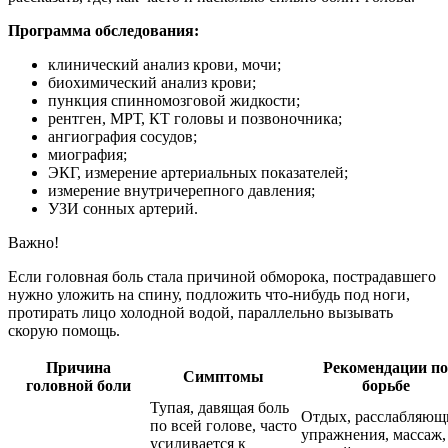
Программа обследования:
клинический анализ крови, мочи;
биохимический анализ крови;
пункция спинномозговой жидкости;
рентген, МРТ, КТ головы и позвоночника;
ангиография сосудов;
миография;
ЭКГ, измерение артериальных показателей;
измерение внутричерепного давления;
УЗИ сонных артерий.
Важно!
Если головная боль стала причиной обморока, пострадавшего
нужно уложить на спину, подложить что-нибудь под ноги,
протирать лицо холодной водой, параллельно вызывать
скорую помощь.
Причина
Рекомендации по
Симптомы
головной боли
борьбе
Тупая, давящая боль
Отдых, расслабляющ
по всей голове, часто
упражнения, массаж,
усиливается к