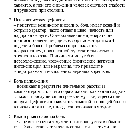
характер, а при его снижении человек ощущает слабость
и трудности при стоянии.
Невралгическая цефалгия
– приступы возникают внезапно, боль имеет резкий и
острый характер, часто отдаёт в шею, челюсть или
надбровные дуги. Обезболивающие препараты не
приносят облегчения, дискомфорт может длиться 4
недели и более. Проблема сопровождается
покраснением, повышенной чувствительностью и
отечностью кожи. Причинами могут быть
переохлаждение, чрезмерные физические нагрузки,
интоксикация или невралгия, что приводит к
микротравмам и воспалению нервных корешков.
Боль напряжения
– возникает в результате длительной работы за
компьютером, сидячего образа жизни, вдыхания сладких
запахов, прослушивания громкой музыки, стресса или
испуга. Цефалгия проявляется ломотой и ноющей болью
в висках и затылке, иногда сопровождается зудом.
Кластерная головная боль
– чаще встречается у мужчин и локализуется в области
глаз. Характеризуется очень сильными, частыми, но