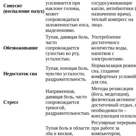
усиливается при
сосудосуживающие
Синусит
наклоне головы,
капли, антибиотики 
(воспаление пазух)
может
назначению врача),
сопровождаться
теплый компресс на
заложенностью носа,
лицо.
выделениями.
Тупая, давящая боль,
Употребление
часто
достаточного
Обезвоживание
сопровождается
количества воды,
сухостью во рту,
напитков с
усталостью.
электролитами.
Нормализация режи
Тупая, ноющая боль,
сна, создание
Недостаток сна
чувство усталости,
комфортных условий
раздражительность.
для сна.
Методы релаксации
Напряженная,
(йога, медитация),
давящая боль, часто
физическая активнос
Стресс
сопровождается
достаточный отдых, 
тревогой,
необходимости –
раздражительностью.
консультация психоло
Регулярные перерыв
Тупая боль в области
при работе за
лба и висков,
компьютером,