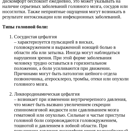
дискомфорт беспокоит ежедневно, это может указывать на
наличие серьезных заболеваний головного мозга, сосудов или
носоглотки. Также неприятные ощущения могут возникать в
результате интоксикации или инфекционных заболеваний.
Типы головной боли:
Сосудистая цефалгия
– характеризуется пульсацией в висках,
головокружением и выраженной ноющей болью в
области лба или затылка. Иногда могут наблюдаться
нарушения зрения. При этой форме заболевания
человеку трудно оставаться в горизонтальном
положении, а боли усиливаются при движении.
Причинами могут быть патологии шейного отдела
позвоночника, атеросклероз, тромбы, отеки или опухоли
головного мозга.
Ликвородинамическая цефалгия
– возникает при изменении внутричерепного давления,
что может быть вызвано увеличением секреции
спинномозговой жидкости или сдавливанием мозга
гематомой или опухолью. Сильные и частые приступы
головной боли сопровождаются головокружением,
тошнотой и давлением в лобной области. При
повышении давления дискомфорт имеет волнообразный