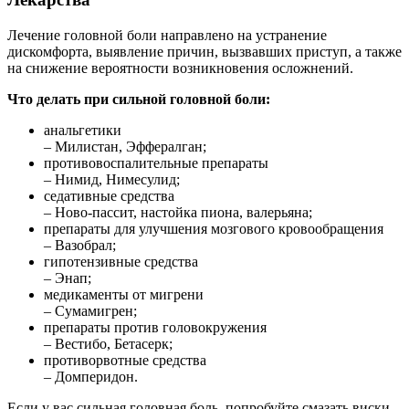
Лечение головной боли направлено на устранение
дискомфорта, выявление причин, вызвавших приступ, а также
на снижение вероятности возникновения осложнений.
Что делать при сильной головной боли:
анальгетики
– Милистан, Эффералган;
противовоспалительные препараты
– Нимид, Нимесулид;
седативные средства
– Ново-пассит, настойка пиона, валерьяна;
препараты для улучшения мозгового кровообращения
– Вазобрал;
гипотензивные средства
– Энап;
медикаменты от мигрени
– Сумамигрен;
препараты против головокружения
– Вестибо, Бетасерк;
противорвотные средства
– Домперидон.
Если у вас сильная головная боль, попробуйте смазать виски