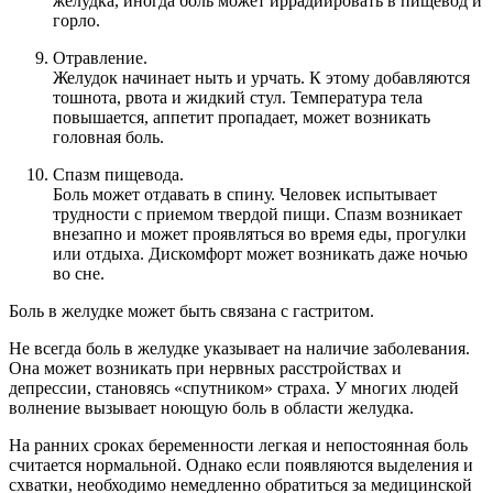
желудка, иногда боль может иррадиировать в пищевод и
горло.
Отравление.
Желудок начинает ныть и урчать. К этому добавляются
тошнота, рвота и жидкий стул. Температура тела
повышается, аппетит пропадает, может возникать
головная боль.
Спазм пищевода.
Боль может отдавать в спину. Человек испытывает
трудности с приемом твердой пищи. Спазм возникает
внезапно и может проявляться во время еды, прогулки
или отдыха. Дискомфорт может возникать даже ночью
во сне.
Боль в желудке может быть связана с гастритом.
Не всегда боль в желудке указывает на наличие заболевания.
Она может возникать при нервных расстройствах и
депрессии, становясь «спутником» страха. У многих людей
волнение вызывает ноющую боль в области желудка.
На ранних сроках беременности легкая и непостоянная боль
считается нормальной. Однако если появляются выделения и
схватки, необходимо немедленно обратиться за медицинской