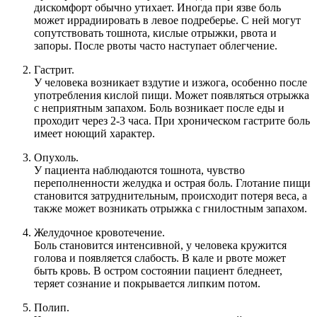
дискомфорт обычно утихает. Иногда при язве боль
может иррадиировать в левое подреберье. С ней могут
сопутствовать тошнота, кислые отрыжки, рвота и
запоры. После рвоты часто наступает облегчение.
Гастрит.
У человека возникает вздутие и изжога, особенно после
употребления кислой пищи. Может появляться отрыжка
с неприятным запахом. Боль возникает после еды и
проходит через 2-3 часа. При хроническом гастрите боль
имеет ноющий характер.
Опухоль.
У пациента наблюдаются тошнота, чувство
переполненности желудка и острая боль. Глотание пищи
становится затруднительным, происходит потеря веса, а
также может возникать отрыжка с гнилостным запахом.
Желудочное кровотечение.
Боль становится интенсивной, у человека кружится
голова и появляется слабость. В кале и рвоте может
быть кровь. В остром состоянии пациент бледнеет,
теряет сознание и покрывается липким потом.
Полип.