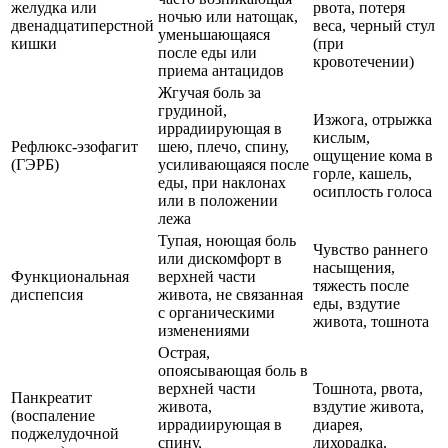
желудка или
рвота, потеря
ночью или натощак,
двенадцатиперстной
веса, черный стул
уменьшающаяся
кишки
(при
после еды или
кровотечении)
приема антацидов
Жгучая боль за
грудиной,
Изжога, отрыжка
иррадиирующая в
кислым,
Рефлюкс-эзофагит
шею, плечо, спину,
ощущение кома в
(ГЭРБ)
усиливающаяся после
горле, кашель,
еды, при наклонах
осиплость голоса
или в положении
лежа
Тупая, ноющая боль
Чувство раннего
или дискомфорт в
насыщения,
Функциональная
верхней части
тяжесть после
диспепсия
живота, не связанная
еды, вздутие
с органическими
живота, тошнота
изменениями
Острая,
опоясывающая боль в
верхней части
Тошнота, рвота,
Панкреатит
живота,
вздутие живота,
(воспаление
иррадиирующая в
диарея,
поджелудочной
спину,
лихорадка,