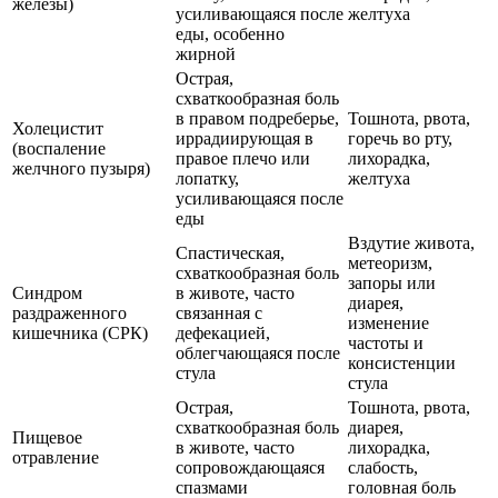
железы)
усиливающаяся после
желтуха
еды, особенно
жирной
Острая,
схваткообразная боль
в правом подреберье,
Тошнота, рвота,
Холецистит
иррадиирующая в
горечь во рту,
(воспаление
правое плечо или
лихорадка,
желчного пузыря)
лопатку,
желтуха
усиливающаяся после
еды
Вздутие живота,
Спастическая,
метеоризм,
схваткообразная боль
запоры или
Синдром
в животе, часто
диарея,
раздраженного
связанная с
изменение
кишечника (СРК)
дефекацией,
частоты и
облегчающаяся после
консистенции
стула
стула
Острая,
Тошнота, рвота,
схваткообразная боль
диарея,
Пищевое
в животе, часто
лихорадка,
отравление
сопровождающаяся
слабость,
спазмами
головная боль