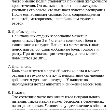
Часто именно полип становится причиной желудочного
кровотечения. Он оказывает давление на желудок,
уменьшая его объем, что вызывает чувство распирания.
После еды возникает сильная боль, сопровождаемая
тошнотой, метеоризмом, нестабильным стулом и
рвотой.
Дисбактериоз.
На начальных стадиях заболевание может не
проявляться. При 3 и 4 степени возникают боли в
кишечнике и желудке. Пациенты могут испытывать
понос или запор, схваткообразные боли, тошноту и
рвоту. При интоксикации температура тела может
повышаться до 38°C.
Диспепсия.
Боль локализуется в верхней части живота и может
отдавать в грудную клетку. К неприятным ощущениям
добавляется урчание в желудке. У пациентов
наблюдается потеря аппетита и снижение массы тела.
Изжога.
Это состояние часто возникает из-за неправильного
питания. Также изжога может беспокоить беременных
на поздних сроках. Человек ощущает жжение в области