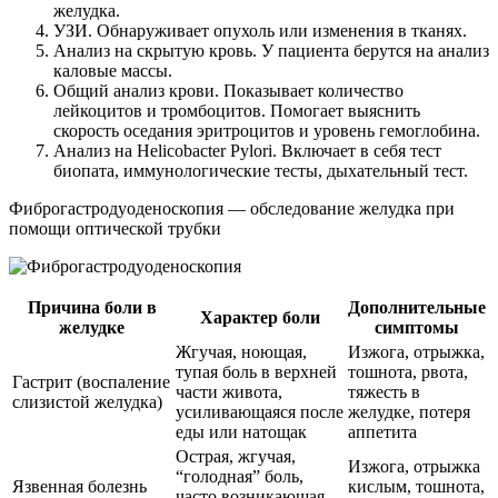
желудка.
УЗИ. Обнаруживает опухоль или изменения в тканях.
Анализ на скрытую кровь. У пациента берутся на анализ
каловые массы.
Общий анализ крови. Показывает количество
лейкоцитов и тромбоцитов. Помогает выяснить
скорость оседания эритроцитов и уровень гемоглобина.
Анализ на Helicobacter Pylori. Включает в себя тест
биопата, иммунологические тесты, дыхательный тест.
Фиброгастродуоденоскопия — обследование желудка при
помощи оптической трубки
Причина боли в
Дополнительные
Характер боли
желудке
симптомы
Жгучая, ноющая,
Изжога, отрыжка,
тупая боль в верхней
тошнота, рвота,
Гастрит (воспаление
части живота,
тяжесть в
слизистой желудка)
усиливающаяся после
желудке, потеря
еды или натощак
аппетита
Острая, жгучая,
Изжога, отрыжка
“голодная” боль,
Язвенная болезнь
кислым, тошнота,
часто возникающая