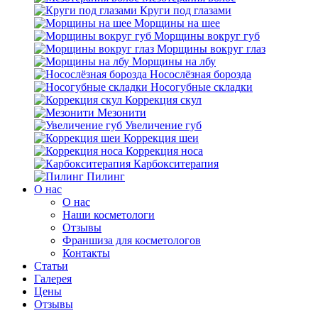
Круги под глазами
Морщины на шее
Морщины вокруг губ
Морщины вокруг глаз
Морщины на лбу
Носослёзная борозда
Носогубные складки
Коррекция скул
Мезонити
Увеличение губ
Коррекция шеи
Коррекция носа
Карбокситерапия
Пилинг
O нас
O нас
Наши косметологи
Отзывы
Франшиза для косметологов
Контакты
Статьи
Галерея
Цены
Отзывы