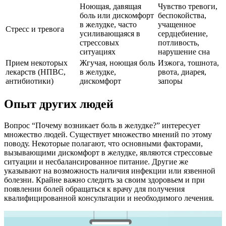
Ноющая, давящая
Чувство тревоги,
боль или дискомфорт
беспокойства,
в желудке, часто
учащенное
Стресс и тревога
усиливающаяся в
сердцебиение,
стрессовых
потливость,
ситуациях
нарушение сна
Прием некоторых
Жгучая, ноющая боль
Изжога, тошнота,
лекарств (НПВС,
в желудке,
рвота, диарея,
антибиотики)
дискомфорт
запоры
Опыт других людей
Вопрос “Почему возникает боль в желудке?” интересует
множество людей. Существует множество мнений по этому
поводу. Некоторые полагают, что основными факторами,
вызывающими дискомфорт в желудке, являются стрессовые
ситуации и несбалансированное питание. Другие же
указывают на возможность наличия инфекции или язвенной
болезни. Крайне важно следить за своим здоровьем и при
появлении болей обращаться к врачу для получения
квалифицированной консультации и необходимого лечения.