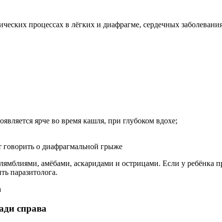
огических процессах в лёгких и диафрагме, сердечных заболева
является ярче во время кашля, при глубоком вдохе;
ет говорить о диафрагмальной грыже
ямблиями, амёбами, аскаридами и острицами. Если у ребёнка пр
ть паразитолога.
ади справа