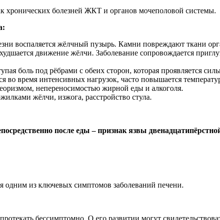
к хронических болезней ЖКТ и органов мочеполовой системы.
а:
зни воспаляется жёлчный пузырь. Камни повреждают ткани орг
ухудшается движение жёлчи. Заболевание сопровождается приг
упая боль под рёбрами с обеих сторон, которая проявляется сил
 во время интенсивных нагрузок, часто повышается температура
еоризмом, непереносимостью жирной еды и алкоголя.
ожилками жёлчи, изжога, расстройство стула.
епосредственно после еды – признак язвы двенадцатипёрстно
ся одним из ключевых симптомов заболеваний печени.
 протекать бессимптомно. О его развитии могут свидетельствов