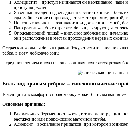
Холецистит – приступ начинается он неожиданно, чаще н
приступы рвоты.
Язвенный дуоденит двенадцатипёрстной кишки – боль им
еды. Заболевание сопровождается метеоризмом, рвотой, 
Почечные колики – возникают при движении камней, боль
Панкреатит – в боку стреляет, боль пульсирующая, опояс
Опоясывающий лишай – вирусное заболевание, начальная 
они расположены в местах прохождения нервных оконча
Острая кинжальная боль в правом боку, стремительное повышен
рёбра, в ногу, лобковую зону.
Перед появлением опоясывающего лишая появляется резкая бол
Боль под правым ребром – гинекологические пр
У женщин дискомфорт в правом боку может быть вызван внема
Основные причины:
Внематочная беременность – отсутствие менструации, п
растяжение или повреждение маточной трубы.
Аднексит – воспаление придатков, при котором возникае