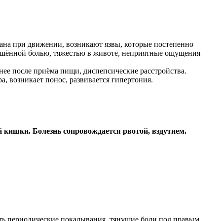
ана при движении, возникают язвы, которые постепенно
лушённой болью, тяжестью в животе, неприятные ощущения
ьнее после приёма пищи, диспепсические расстройства.
, возникает понос, развивается гипертония.
й кишки. Болезнь сопровождается рвотой, вздутием.
ать периодические покалывания, тянущие боли под правым