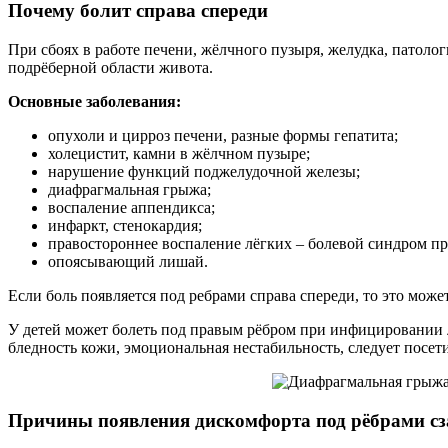
Почему болит справа спереди
При сбоях в работе печени, жёлчного пузыря, желудка, патол
подрёберной области живота.
Основные заболевания:
опухоли и цирроз печени, разные формы гепатита;
холецистит, камни в жёлчном пузыре;
нарушение функций поджелудочной железы;
диафрагмальная грыжа;
воспаление аппендикса;
инфаркт, стенокардия;
правостороннее воспаление лёгких – болевой синдром про
опоясывающий лишай.
Если боль появляется под ребрами справа спереди, то это мож
У детей может болеть под правым рёбром при инфицировании л
бледность кожи, эмоциональная нестабильность, следует посети
Причины появления дискомфорта под рёбрами сз