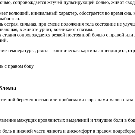
очью, сопровождается жгучей пульсирующей болью, живот сводит
еет колющий, кинжальный характер, обостряется во время сна
слабостью.
 острая, сильная, при смене положения тела состояние не улучш
ывающая, в животе урчит, возникают спазмы.
стадия сопровождается резкой постоянной болью с правой или л
ний.
ие температуры, рвота – клиническая картина аппендицита, отро
ь с правом боку
облемы
точной беременностью или проблемами с органами малого таза.
оявление мажущих кровянистых выделений и тянущие боли в бок
т боль в нижней части живота и дискомфорт в правом подребер