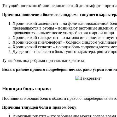
Тянущий постоянный или периодический дискомфорт – призна
Причины появления болевого синдрома тянущего характер
Хронический холецистит – на фоне желчнокаменной боле
превращаются в рубцы – возникают застойные явления, 
проявляются сильнее после употребления жирной пищи.
Хронический панкреатит – о патологии свидетельствует т
Хронический пиелонефрит – болевой синдром усиливается
Хронический гепатит – ноющая боль сопровождается мет
Дуоденит – появляется боль тупого характера, рвота с пр
Тупая боль под ребрами признак панкреатита
Боль в районе правого подреберья ночью, рано утром или н
Ноющая боль справа
Постоянная ноющая боль в области правого подреберья являет
Причины тянущей боли в правом боку:
Вирусный гепатит – это заболевание может долгое время