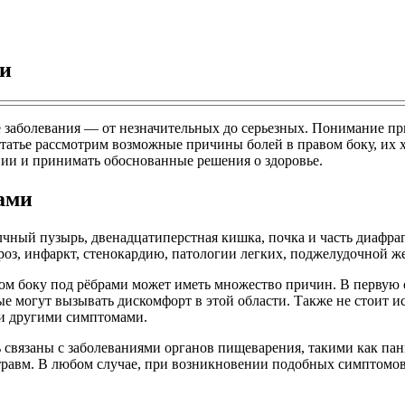
ми
 заболевания — от незначительных до серьезных. Понимание при
татье рассмотрим возможные причины болей в правом боку, их 
нии и принимать обоснованные решения о здоровье.
ами
лчный пузырь, двенадцатиперстная кишка, почка и часть диафра
роз, инфаркт, стенокардию, патологии легких, поджелудочной 
авом боку под рёбрами может иметь множество причин. В перву
рые могут вызывать дискомфорт в этой области. Также не стоит
 и другими симптомами.
ь связаны с заболеваниями органов пищеварения, такими как па
 травм. В любом случае, при возникновении подобных симптомов 