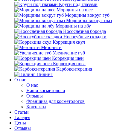
Круги под глазами
Морщины на шее
Морщины вокруг губ
Морщины вокруг глаз
Морщины на лбу
Носослёзная борозда
Носогубные складки
Коррекция скул
Мезонити
Увеличение губ
Коррекция шеи
Коррекция носа
Карбокситерапия
Пилинг
O нас
O нас
Наши косметологи
Отзывы
Франшиза для косметологов
Контакты
Статьи
Галерея
Цены
Отзывы