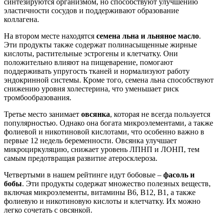
синтезируются организмом, но способствуют улучшению
эластичности сосудов и поддерживают образование
коллагена.
На втором месте находятся
семена льна и льняное масло
.
Эти продукты также содержат полинасыщенные жирные
кислоты, растительные эстрогены и клетчатку. Они
положительно влияют на пищеварение, помогают
поддерживать упругость тканей и нормализуют работу
эндокринной системы. Кроме того, семена льна способствуют
снижению уровня холестерина, что уменьшает риск
тромбообразования.
Третье место занимает
овсянка
, которая не всегда пользуется
популярностью. Однако она богата микроэлементами, а также
фолиевой и никотиновой кислотами, что особенно важно в
первые 12 недель беременности. Овсянка улучшает
микроциркуляцию, снижает уровень ЛПНП и ЛОНП, тем
самым предотвращая развитие атеросклероза.
Четвертыми в нашем рейтинге идут бобовые –
фасоль и
бобы
. Эти продукты содержат множество полезных веществ,
включая микроэлементы, витамины B6, B12, B1, а также
фолиевую и никотиновую кислоты и клетчатку. Их можно
легко сочетать с овсянкой.