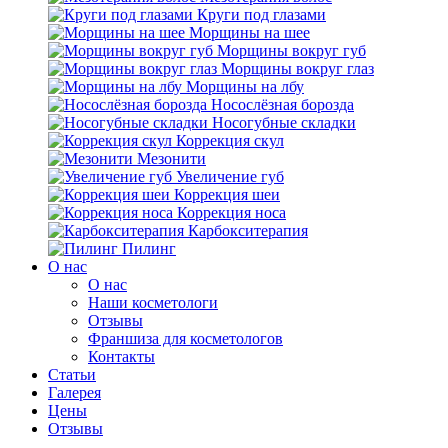
Круги под глазами
Морщины на шее
Морщины вокруг губ
Морщины вокруг глаз
Морщины на лбу
Носослёзная борозда
Носогубные складки
Коррекция скул
Мезонити
Увеличение губ
Коррекция шеи
Коррекция носа
Карбокситерапия
Пилинг
O нас
O нас
Наши косметологи
Отзывы
Франшиза для косметологов
Контакты
Статьи
Галерея
Цены
Отзывы