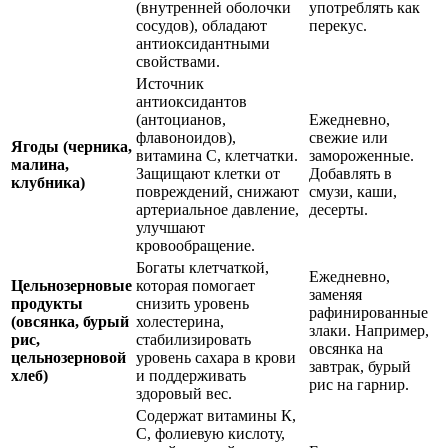
(внутренней оболочки
употреблять как
сосудов), обладают
перекус.
антиоксидантными
свойствами.
Источник
антиоксидантов
(антоцианов,
Ежедневно,
флавоноидов),
свежие или
Ягоды (черника,
витамина С, клетчатки.
замороженные.
малина,
Защищают клетки от
Добавлять в
клубника)
повреждений, снижают
смузи, каши,
артериальное давление,
десерты.
улучшают
кровообращение.
Богаты клетчаткой,
Ежедневно,
Цельнозерновые
которая помогает
заменяя
продукты
снизить уровень
рафинированные
(овсянка, бурый
холестерина,
злаки. Например,
рис,
стабилизировать
овсянка на
цельнозерновой
уровень сахара в крови
завтрак, бурый
хлеб)
и поддерживать
рис на гарнир.
здоровый вес.
Содержат витамины К,
С, фолиевую кислоту,