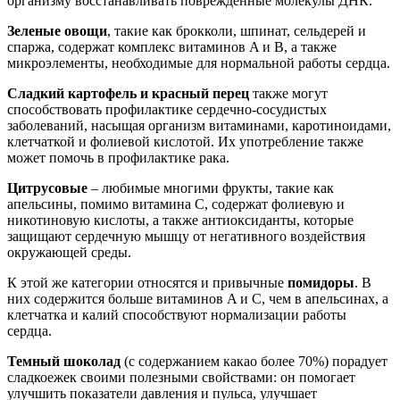
организму восстанавливать поврежденные молекулы ДНК.
Зеленые овощи
, такие как брокколи, шпинат, сельдерей и
спаржа, содержат комплекс витаминов A и B, а также
микроэлементы, необходимые для нормальной работы сердца.
Сладкий картофель и красный перец
также могут
способствовать профилактике сердечно-сосудистых
заболеваний, насыщая организм витаминами, каротиноидами,
клетчаткой и фолиевой кислотой. Их употребление также
может помочь в профилактике рака.
Цитрусовые
– любимые многими фрукты, такие как
апельсины, помимо витамина C, содержат фолиевую и
никотиновую кислоты, а также антиоксиданты, которые
защищают сердечную мышцу от негативного воздействия
окружающей среды.
К этой же категории относятся и привычные
помидоры
. В
них содержится больше витаминов A и C, чем в апельсинах, а
клетчатка и калий способствуют нормализации работы
сердца.
Темный шоколад
(с содержанием какао более 70%) порадует
сладкоежек своими полезными свойствами: он помогает
улучшить показатели давления и пульса, улучшает