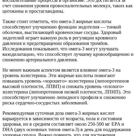
воспалительные процессы в организме. Это достигается за
счет снижения уровня провоспалительных молекул, таких как
цитокины и простагландины.
Также стоит отметить, что омега-3 жирные кислоты
способствуют улучшению функции эндотелия — тонкой
оболочки, выстилающей кровеносные сосуды. Здоровый
эндотелий играет важную роль в регуляции кровяного
давления и предотвращении образования тромбов.
Исследования показывают, что омега-3 могут улучшать
вазодилатацию, что способствует лучшему кровообращению и
снижению артериального давления.
Не менее важным аспектом является влияние омега-3 на
уровень холестерина. Эти жирные кислоты помогают
повышать уровень «хорошего» холестерина (липопротеинов
высокой плотности, ЛПВП) и снижать уровень «плохого»
холестерина (липопротеинов низкой плотности, ЛПНП). Это
способствует улучшению липидного профиля и снижению
риска сердечно-сосудистых заболеваний.
Рекомендуемая суточная доза омега-3 жирных кислот
варьируется в зависимости от возраста, пола и состояния
здоровья, но в среднем составляет около 250-500 мг EPA и
DHA (двух основных типов омега-3) в день для поддержания
здоровья сердца. Важно помнить, что для достижения