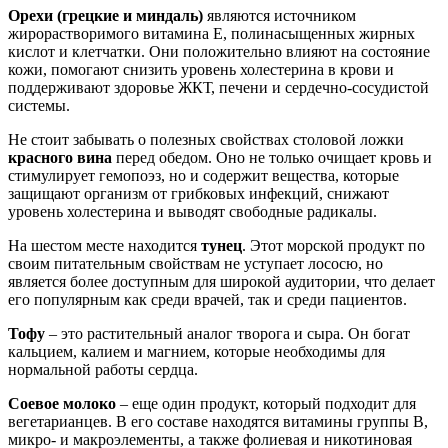
Орехи (грецкие и миндаль)
являются источником
жирорастворимого витамина E, полинасыщенных жирных
кислот и клетчатки. Они положительно влияют на состояние
кожи, помогают снизить уровень холестерина в крови и
поддерживают здоровье ЖКТ, печени и сердечно-сосудистой
системы.
Не стоит забывать о полезных свойствах столовой ложки
красного вина
перед обедом. Оно не только очищает кровь и
стимулирует гемопоэз, но и содержит вещества, которые
защищают организм от грибковых инфекций, снижают
уровень холестерина и выводят свободные радикалы.
На шестом месте находится
тунец
. Этот морской продукт по
своим питательным свойствам не уступает лососю, но
является более доступным для широкой аудитории, что делает
его популярным как среди врачей, так и среди пациентов.
Тофу
– это растительный аналог творога и сыра. Он богат
кальцием, калием и магнием, которые необходимы для
нормальной работы сердца.
Соевое молоко
– еще один продукт, который подходит для
вегетарианцев. В его составе находятся витамины группы B,
микро- и макроэлементы, а также фолиевая и никотиновая