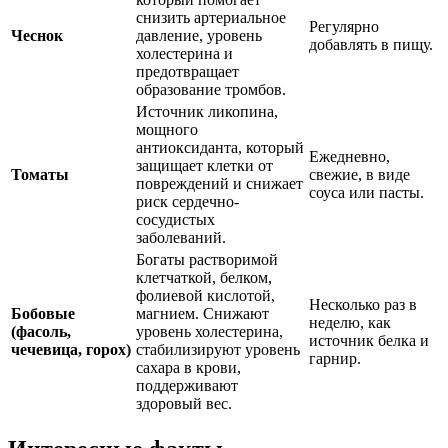
снизить артериальное
Регулярно
Чеснок
давление, уровень
добавлять в пищу.
холестерина и
предотвращает
образование тромбов.
Источник ликопина,
мощного
антиоксиданта, который
Ежедневно,
защищает клетки от
Томаты
свежие, в виде
повреждений и снижает
соуса или пасты.
риск сердечно-
сосудистых
заболеваний.
Богаты растворимой
клетчаткой, белком,
фолиевой кислотой,
Несколько раз в
Бобовые
магнием. Снижают
неделю, как
(фасоль,
уровень холестерина,
источник белка и
чечевица, горох)
стабилизируют уровень
гарнир.
сахара в крови,
поддерживают
здоровый вес.