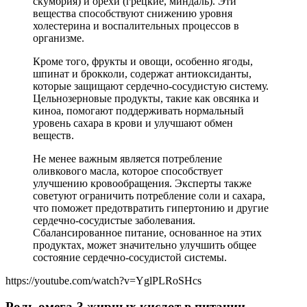
скумбрия) и орехи (грецкие, миндаль). Эти
вещества способствуют снижению уровня
холестерина и воспалительных процессов в
организме.
Кроме того, фрукты и овощи, особенно ягоды,
шпинат и брокколи, содержат антиоксиданты,
которые защищают сердечно-сосудистую систему.
Цельнозерновые продукты, такие как овсянка и
киноа, помогают поддерживать нормальный
уровень сахара в крови и улучшают обмен
веществ.
Не менее важным является потребление
оливкового масла, которое способствует
улучшению кровообращения. Эксперты также
советуют ограничить потребление соли и сахара,
что поможет предотвратить гипертонию и другие
сердечно-сосудистые заболевания.
Сбалансированное питание, основанное на этих
продуктах, может значительно улучшить общее
состояние сердечно-сосудистой системы.
https://youtube.com/watch?v=YglPLRoSHcs
Роль омега-3 жирных кислот в питании