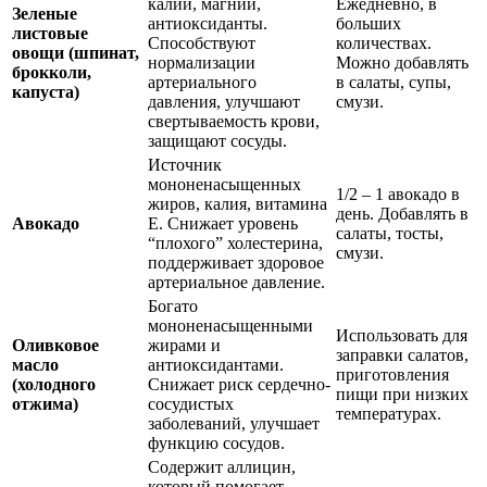
калий, магний,
Ежедневно, в
Зеленые
антиоксиданты.
больших
листовые
Способствуют
количествах.
овощи (шпинат,
нормализации
Можно добавлять
брокколи,
артериального
в салаты, супы,
капуста)
давления, улучшают
смузи.
свертываемость крови,
защищают сосуды.
Источник
мононенасыщенных
1/2 – 1 авокадо в
жиров, калия, витамина
день. Добавлять в
Авокадо
Е. Снижает уровень
салаты, тосты,
“плохого” холестерина,
смузи.
поддерживает здоровое
артериальное давление.
Богато
мононенасыщенными
Использовать для
Оливковое
жирами и
заправки салатов,
масло
антиоксидантами.
приготовления
(холодного
Снижает риск сердечно-
пищи при низких
отжима)
сосудистых
температурах.
заболеваний, улучшает
функцию сосудов.
Содержит аллицин,
который помогает