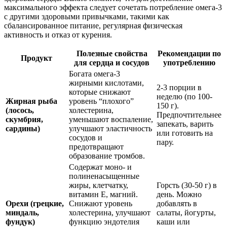
максимального эффекта следует сочетать потребление омега-3
с другими здоровыми привычками, такими как
сбалансированное питание, регулярная физическая
активность и отказ от курения.
Полезные свойства
Рекомендации по
Продукт
для сердца и сосудов
употреблению
Богата омега-3
жирными кислотами,
2-3 порции в
которые снижают
неделю (по 100-
Жирная рыба
уровень “плохого”
150 г).
(лосось,
холестерина,
Предпочтительнее
скумбрия,
уменьшают воспаление,
запекать, варить
сардины)
улучшают эластичность
или готовить на
сосудов и
пару.
предотвращают
образование тромбов.
Содержат моно- и
полиненасыщенные
жиры, клетчатку,
Горсть (30-50 г) в
витамин Е, магний.
день. Можно
Орехи (грецкие,
Снижают уровень
добавлять в
миндаль,
холестерина, улучшают
салаты, йогурты,
фундук)
функцию эндотелия
каши или