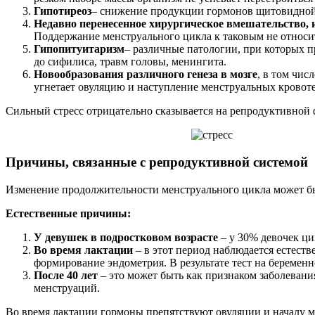
Гипотиреоз
– снижение продукции гормонов щитовидной
Недавно перенесенное хирургическое вмешательство,
Поддержание менструального цикла к таковым не относи
Гипопитуитаризм
– различные патологии, при которых п
до сифилиса, травм головы, менингита.
Новообразования различного генеза в мозге
, в том чи
угнетает овуляцию и наступление менструальных кровот
Сильный стресс отрицательно сказывается на репродуктивной
Причины, связанные с репродуктивной системой
Изменение продолжительности менструального цикла может быт
Естественные причины:
У девушек в подростковом возрасте
– у 30% девочек ци
Во время лактации
– в этот период наблюдается естест
формирование эндометрия. В результате тест на беременн
После 40 лет
– это может быть как признаком заболевания
менструаций.
Во время лактации гормоны препятствуют овуляции и началу 