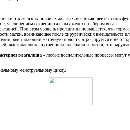
ание кист в женских половых железах, возникающее из-за дисф
е, увеличением секреции сальных желез и набором веса.
лактацией. При этом уровень пролактина повышается, что тормо
олости матки, возникающее после хирургических вмешательств и
елий, выстилающий маточную полость, атрофируется и не оттор
аней, выстилающих внутреннюю поверхность матки, что наруша
актериоз влагалища
– любые воспалительные процессы могут у
рмальному менструальному циклу.