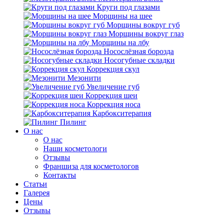
Круги под глазами
Морщины на шее
Морщины вокруг губ
Морщины вокруг глаз
Морщины на лбу
Носослёзная борозда
Носогубные складки
Коррекция скул
Мезонити
Увеличение губ
Коррекция шеи
Коррекция носа
Карбокситерапия
Пилинг
O нас
O нас
Наши косметологи
Отзывы
Франшиза для косметологов
Контакты
Статьи
Галерея
Цены
Отзывы