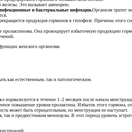
 железы. Это вызывает аменорею.
 инфекционные и бактериальные инфекции.
Организм тратит э
тся.
рекращается продукция гормонов в гипофизе. Причины этого со
сле пролактинома. Она провоцирует избыточную продукцию горм
ечений.
 функции женского организма
ь как естественным, так и патологическим.
кл нормализуется в течение 1–2 месяцев после начала менструаци
венное повышение уровня пролактина. Избыток этого гормона, о
ость может быть отрицательным, но менструация не наступает.
, так и предвестником менопаузы. В этот период уровень эстрог
менструаций.