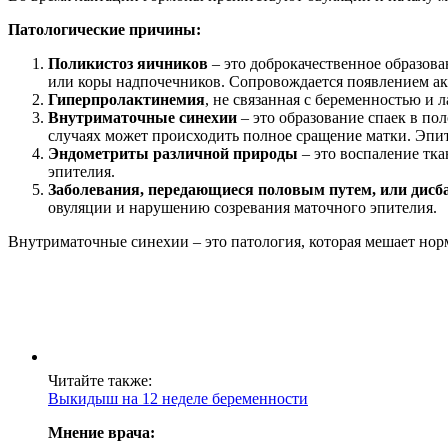
Патологические причины:
Поликистоз яичников
– это доброкачественное образов
или коры надпочечников. Сопровождается появлением акн
Гиперпролактинемия
, не связанная с беременностью и 
Внутриматочные синехии
– это образование спаек в п
случаях может происходить полное сращение матки. Эпит
Эндометриты различной природы
– это воспаление тк
эпителия.
Заболевания, передающиеся половым путем, или дисб
овуляции и нарушению созревания маточного эпителия.
Внутриматочные синехии – это патология, которая мешает но
Читайте также:
Выкидыш на 12 неделе беременности
Мнение врача: