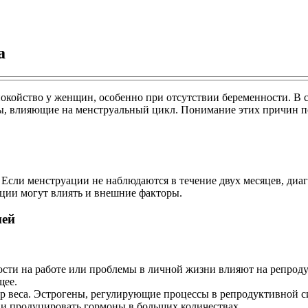
а
покойство у женщин, особенно при отсутствии беременности. В
оры, влияющие на менструальный цикл. Понимание этих причин 
. Если менструации не наблюдаются в течение двух месяцев, диа
ции могут влиять и внешние факторы.
ией
ости на работе или проблемы в личной жизни влияют на репр
щее.
бор веса. Эстрогены, регулирующие процессы в репродуктивной с
я и продуцировать гормоны в больших количествах.