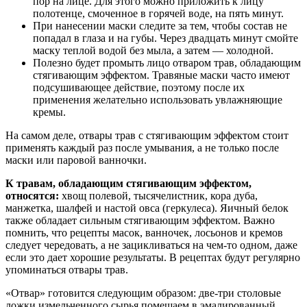
пор на лице. Для этого можно приложить к лицу
полотенце, смоченное в горячей воде, на пять минут.
При нанесении маски следите за тем, чтобы состав не
попадал в глаза и на губы. Через двадцать минут смойте
маску теплой водой без мыла, а затем — холодной.
Полезно будет промыть лицо отваром трав, обладающим
стягивающим эффектом. Травяные маски часто имеют
подсушивающее действие, поэтому после их
применения желательно использовать увлажняющие
кремы.
На самом деле, отвары трав с стягивающим эффектом стоит
применять каждый раз после умывания, а не только после
маски или паровой ванночки.
К травам, обладающим стягивающим эффектом,
относятся:
хвощ полевой, тысячелистник, кора дуба,
манжетка, шалфей и настой овса (геркулеса). Яичный белок
также обладает сильным стягивающим эффектом. Важно
помнить, что рецепты масок, ванночек, лосьонов и кремов
следует чередовать, а не зацикливаться на чем-то одном, даже
если это дает хорошие результаты. В рецептах будут регулярно
упоминаться отвары трав.
«Отвар» готовится следующим образом: две-три столовые
ложки измельченного сырья помещаем в эмалированный,