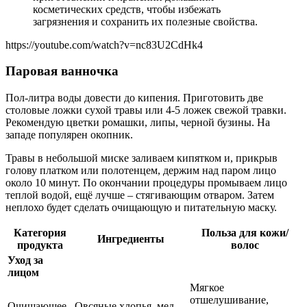
косметических средств, чтобы избежать
загрязнения и сохранить их полезные свойства.
https://youtube.com/watch?v=nc83U2CdHk4
Паровая ванночка
Пол-литра воды довести до кипения. Приготовить две
столовые ложки сухой травы или 4-5 ложек свежой травки.
Рекомендую цветки ромашки, липы, черной бузины. На
западе популярен окопник.
Травы в небольшой миске заливаем кипятком и, прикрыв
голову платком или полотенцем, держим над паром лицо
около 10 минут. По окончании процедуры промываем лицо
теплой водой, ещё лучше – стягивающим отваром. Затем
неплохо будет сделать очищающую и питательную маску.
Категория
Польза для кожи/
Ингредиенты
продукта
волос
Уход за
лицом
Мягкое
отшелушивание,
Очищающее
Овсяные хлопья, мед,