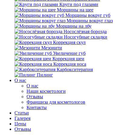
Круги под глазами
Морщины на шее
Морщины вокруг губ
Морщины вокруг глаз
Морщины на лбу
Носослёзная борозда
Носогубные складки
Коррекция скул
Мезонити
Увеличение губ
Коррекция шеи
Коррекция носа
Карбокситерапия
Пилинг
O нас
O нас
Наши косметологи
Отзывы
Франшиза для косметологов
Контакты
Статьи
Галерея
Цены
Отзывы