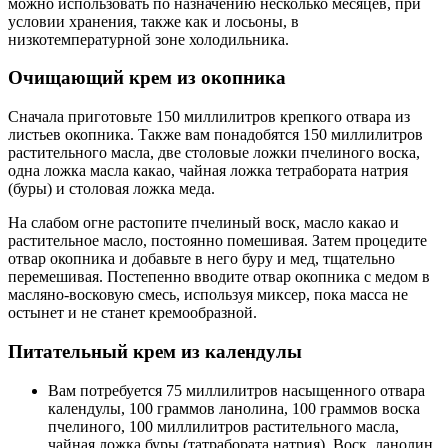
можно использовать по назначению несколько месяцев, при
условии хранения, также как и лосьоны, в
низкотемпературной зоне холодильника.
Очищающий крем из окопника
Сначала приготовьте 150 миллилитров крепкого отвара из
листьев окопника. Также вам понадобятся 150 миллилитров
растительного масла, две столовые ложки пчелиного воска,
одна ложка масла какао, чайная ложка тетрабората натрия
(буры) и столовая ложка меда.
На слабом огне растопите пчелиный воск, масло какао и
растительное масло, постоянно помешивая. Затем процедите
отвар окопника и добавьте в него буру и мед, тщательно
перемешивая. Постепенно вводите отвар окопника с медом в
масляно-восковую смесь, используя миксер, пока масса не
остынет и не станет кремообразной.
Питательный крем из календулы
Вам потребуется 75 миллилитров насыщенного отвара
календулы, 100 граммов ланолина, 100 граммов воска
пчелиного, 100 миллилитров растительного масла,
чайная ложка буры (татрабората натрия). Воск, ланолин