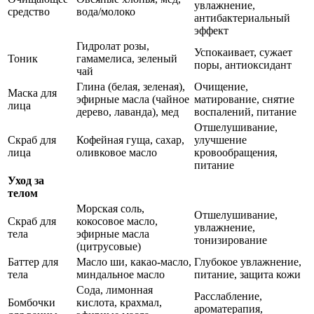
увлажнение,
средство
вода/молоко
антибактериальный
эффект
Гидролат розы,
Успокаивает, сужает
Тоник
гамамелиса, зеленый
поры, антиоксидант
чай
Глина (белая, зеленая),
Очищение,
Маска для
эфирные масла (чайное
матирование, снятие
лица
дерево, лаванда), мед
воспалений, питание
Отшелушивание,
Скраб для
Кофейная гуща, сахар,
улучшение
лица
оливковое масло
кровообращения,
питание
Уход за
телом
Морская соль,
Отшелушивание,
Скраб для
кокосовое масло,
увлажнение,
тела
эфирные масла
тонизирование
(цитрусовые)
Баттер для
Масло ши, какао-масло,
Глубокое увлажнение,
тела
миндальное масло
питание, защита кожи
Сода, лимонная
Расслабление,
Бомбочки
кислота, крахмал,
ароматерапия,