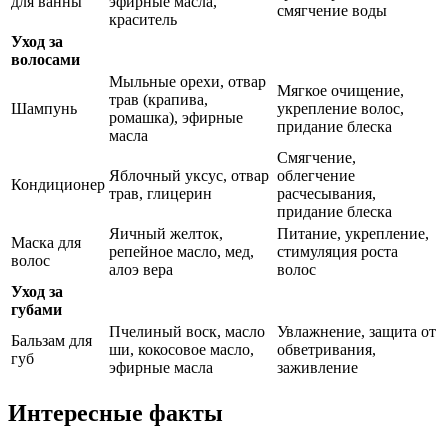
для ванны
эфирные масла,
смягчение воды
краситель
Уход за
волосами
Мыльные орехи, отвар
Мягкое очищение,
трав (крапива,
Шампунь
укрепление волос,
ромашка), эфирные
придание блеска
масла
Смягчение,
Яблочный уксус, отвар
облегчение
Кондиционер
трав, глицерин
расчесывания,
придание блеска
Яичный желток,
Питание, укрепление,
Маска для
репейное масло, мед,
стимуляция роста
волос
алоэ вера
волос
Уход за
губами
Пчелиный воск, масло
Увлажнение, защита от
Бальзам для
ши, кокосовое масло,
обветривания,
губ
эфирные масла
заживление
Интересные факты