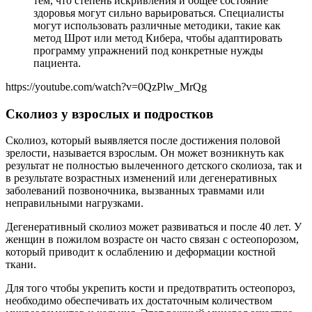
тем, что степень искривления и общее состояние
здоровья могут сильно варьироваться. Специалисты
могут использовать различные методики, такие как
метод Шрот или метод Кибера, чтобы адаптировать
программу упражнений под конкретные нужды
пациента.
https://youtube.com/watch?v=0QzPlw_MrQg
Сколиоз у взрослых и подростков
Сколиоз, который выявляется после достижения половой
зрелости, называется взрослым. Он может возникнуть как
результат не полностью вылеченного детского сколиоза, так и
в результате возрастных изменений или дегенеративных
заболеваний позвоночника, вызванных травмами или
неправильными нагрузками.
Дегенеративный сколиоз может развиваться и после 40 лет. У
женщин в пожилом возрасте он часто связан с остеопорозом,
который приводит к ослаблению и деформации костной
ткани.
Для того чтобы укрепить кости и предотвратить остеопороз,
необходимо обеспечивать их достаточным количеством