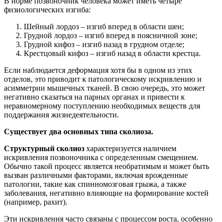
В норме позвоночник человека может иметь четыре
физиологических изгиба:
Шейный лордоз – изгиб вперед в области шеи;
Грудной лордоз – изгиб вперед в поясничной зоне;
Грудной кифоз – изгиб назад в грудном отделе;
Крестцовый кифоз – изгиб назад в области крестца.
Если наблюдается деформация хотя бы в одном из этих
отделов, это приводит к патологическому искривлению и
асимметрии мышечных тканей. В свою очередь, это может
негативно сказаться на парных органах и привести к
неравномерному поступлению необходимых веществ для
поддержания жизнедеятельности.
Существует два основных типа сколиоза.
Структурный сколиоз
характеризуется наличием
искривления позвоночника с определенным смещением.
Обычно такой процесс является необратимым и может быть
вызван различными факторами, включая врожденные
патологии, такие как спинномозговая грыжа, а также
заболевания, негативно влияющие на формирование костей
(например, рахит).
Эти искривления часто связаны с процессом роста, особенно