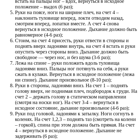
встать на пальцы ног – вдох, вернуться в исходное
положение – выдох (6 раз);
Руки на поясе, ноги на ширине плеч, на счет 4 –
наклонить туловище вперед, локти отводим назад,
смотрим вперед, лопатки вместе. А счет 4 снова
вернуться в исходное положение. Дыхание должно быть
равномерное (4-6 раз);
Стоим, на счет 4 присесть, руки отвести в стороны и
поднять вверх ладонями внутрь, на счет 4 встать и руки
опустить через стороны вниз. Дыхание должно быть
свободное — через нос, и без шума (3-6 раз);
Лежа на спине – руки положить вдоль туловища
ладонями вниз. Пальцы ног потянуть на себя, а руки
сжать в кулаки. Вернуться в исходное положение (лежа
ни спине). Дыхание произвольное (8-10 раз);
Руки в стороны, ладонями вниз. На счет 1 – поднять
голову вверх, не поднимая плеч, подбородок к груди. На
счет 2 – держать голову в статическом направлении
(смотря на носки ног). На счет 3-4 – вернуться в
исходное состояние, дыхание произвольное (4-6 раз);
Руки под головой, ладонями к затылку. Ноги согнуть в
коленях. На счет 1,2,3 – поднять таз (смотреть на колени
– горкой), спина при этом должна быть прямая. На счет
4 – вернуться в исходное положение. Дыхание не
задерживать (6 раз);