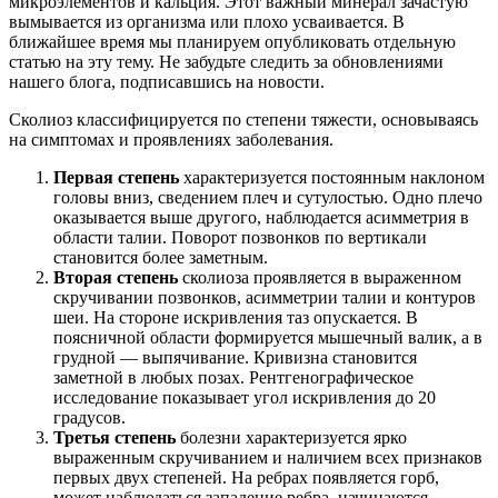
микроэлементов и кальция. Этот важный минерал зачастую
вымывается из организма или плохо усваивается. В
ближайшее время мы планируем опубликовать отдельную
статью на эту тему. Не забудьте следить за обновлениями
нашего блога, подписавшись на новости.
Сколиоз классифицируется по степени тяжести, основываясь
на симптомах и проявлениях заболевания.
Первая степень
характеризуется постоянным наклоном
головы вниз, сведением плеч и сутулостью. Одно плечо
оказывается выше другого, наблюдается асимметрия в
области талии. Поворот позвонков по вертикали
становится более заметным.
Вторая степень
сколиоза проявляется в выраженном
скручивании позвонков, асимметрии талии и контуров
шеи. На стороне искривления таз опускается. В
поясничной области формируется мышечный валик, а в
грудной — выпячивание. Кривизна становится
заметной в любых позах. Рентгенографическое
исследование показывает угол искривления до 20
градусов.
Третья степень
болезни характеризуется ярко
выраженным скручиванием и наличием всех признаков
первых двух степеней. На ребрах появляется горб,
может наблюдаться западение ребра, начинаются