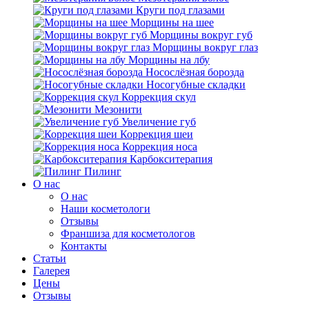
Круги под глазами
Морщины на шее
Морщины вокруг губ
Морщины вокруг глаз
Морщины на лбу
Носослёзная борозда
Носогубные складки
Коррекция скул
Мезонити
Увеличение губ
Коррекция шеи
Коррекция носа
Карбокситерапия
Пилинг
O нас
O нас
Наши косметологи
Отзывы
Франшиза для косметологов
Контакты
Статьи
Галерея
Цены
Отзывы