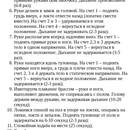
прямыми руками (как бабочки). Дыхание произвольное
(6-8 раз);
Руки делаем в замок за головой. На счет 1 – поднять
грудь вверх, а локти отвести назад (лопатки смести
вместе). На счет 2 и 3 – удерживаемся в этом
положении. На счет 4 – вернуться в исходное
положение. Дыхание не задерживать (2-3 раза);
Руки располагаем вперед ладонями вниз. На счет 1 –
поднять прямые руки и ноги. На счет 2,3 и 3 держать
тело в одном напряжении. На счет 5 – вернуться в
исходное положение. Дыхание не задерживается (3-5
раз);
Руки находятся вдоль туловища. На счет 1 – поднять
прямые ноги вверх, а грудь и плечи отвести назад. На
счет 2, 3 и 4 держать тело в статическом напряжении. На
счет 5 – вернуться в исходное положение. Дыхание не
задерживается (2-3 раза);
Имитируем плавание брассом – руки и ноги,
выполняют движения, не соприкасаясь с полом. Голову
держим между руками, не задерживая дыхание (10-20
секунд);
Ложимся спиной на пол в упоре на локтях, опираясь на
пятки, локти и затылок. Поднять туловище от пола и
задержаться на 6-10 секунд (2-3 раза);
Спокойная ходьба на месте (25 секунд);