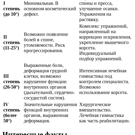
I
Минимальная. В
спины и пресса,
степень
основном косметический
улучшение осанки.
(до 10°)
дефект.
Упражнения на
растяжку.
Комплекс упражнений,
направленный на
Возможно появление
II
коррекцию искривления,
болей в спине,
степень
укрепление мышечного
утомляемости. Риск
(11-25°)
корсета.
прогрессирования.
Индивидуальный
подбор упражнений.
Выраженные боли,
деформация грудной
Интенсивная лечебная
III
клетки, возможно
гимнастика под
степень
нарушение функции
контролем специалиста.
(26-50°)
внутренних органов
Возможно
(дыхательной, сердечно-
использование корсета.
сосудистой систем).
IV
Значительные нарушения
Хирургическое
степень
функций внутренних
вмешательство.
(более
органов, выраженная
Лечебная гимнастика
50°)
деформация.
как часть реабилитации.
Интересные факты