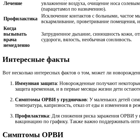
Лечение
увлажнение воздуха, очищение носа солевы
(парацетамол по назначению).
Исключение контактов с больными, частое мы
Профилактика
вскармливание, проветривание помещения, и
Когда
вызывать
Затрудненное дыхание, синюшность кожи, отк
врача
судороги, вялость, необычная сонливость.
немедленно
Интересные факты
Вот несколько интересных фактов о том, может ли новорожде
Иммунная защита
: Новорожденные получают некоторые 
защита временная, и в первые месяцы жизни дети остают
Симптомы ОРВИ у грудничков
: У маленьких детей си
температура, капризность, отказ от еды и изменения в р
Профилактика
: Для снижения риска заражения ОРВИ у 
вакцинацию по графику. Также важно поддерживать оптим
Симптомы ОРВИ