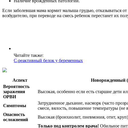
Наличие врожденных патологий.
Если заболевшая мама кормит малыша грудью, отказываться от
возбудителю, при переводе на смесь ребенок перестанет их пол
Читайте также:
С-реактивный белок у беременных
Аспект
Новорожденный (д
Вероятность
заражения
Высокая, особенно если есть старшие дети и
ОРВИ
Затрудненное дыхание, насморк (часто прозрач
Симптомы
смеси, вялость, повышение температуры (не в
Опасность
Высокая (бронхиолит, пневмония, отит, круп)
осложнений
Только под контролем врача!
Обильное пить