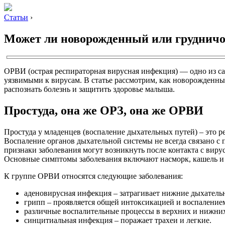
Статьи
›
Может ли новорожденный или грудничо
ОРВИ (острая респираторная вирусная инфекция) — одно из са
уязвимыми к вирусам. В статье рассмотрим, как новорожденны
распознать болезнь и защитить здоровье малыша.
Простуда, она же ОРЗ, она же ОРВИ
Простуда у младенцев (воспаление дыхательных путей) – это ре
Воспаление органов дыхательной системы не всегда связано с
признаки заболевания могут возникнуть после контакта с виру
Основные симптомы заболевания включают насморк, кашель и б
К группе ОРВИ относятся следующие заболевания:
аденовирусная инфекция – затрагивает нижние дыхательн
грипп – проявляется общей интоксикацией и воспалением
различные воспалительные процессы в верхних и нижних
синцитиальная инфекция – поражает трахеи и легкие.