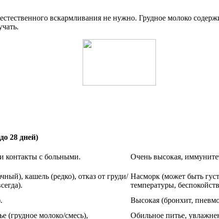
 естественного вскармливания не нужно. Грудное молоко содер
учать.
о 28 дней)
ли контакты с больными.
Очень высокая, иммуните
ный), кашель (редко), отказ от груди/
Насморк (может быть гус
сегда).
температуры, беспокойств
.
Высокая (бронхит, пневмо
е (грудное молоко/смесь),
Обильное питье, увлажне