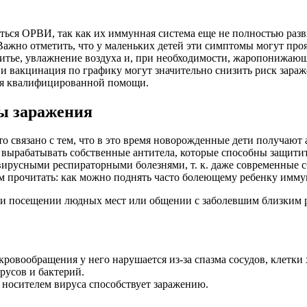
ться ОРВИ, так как их иммунная система еще не полностью разв
ажно отметить, что у маленьких детей эти симптомы могут проя
ье, увлажнение воздуха и, при необходимости, жаропонижающи
и и вакцинация по графику могут значительно снизить риск зара
ния квалифицированной помощи.
ы заражения
то связано с тем, что в это время новорожденные дети получают
 вырабатывать собственные антитела, которые способны защитит
вирусными респираторными болезнями, т. к. даже современные с
м прочитать: как можно поднять часто болеющему ребенку иммун
 При посещении людных мест или общении с заболевшим близким
кровообращения у него нарушается из-за спазма сосудов, клетки
русов и бактерий.
носителем вируса способствует заражению.