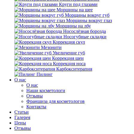
Круги под глазами
Морщины на шее
Морщины вокруг губ
Морщины вокруг глаз
Морщины на лбу
Носослёзная борозда
Носогубные складки
Коррекция скул
Мезонити
Увеличение губ
Коррекция шеи
Коррекция носа
Карбокситерапия
Пилинг
O нас
O нас
Наши косметологи
Отзывы
Франшиза для косметологов
Контакты
Статьи
Галерея
Цены
Отзывы