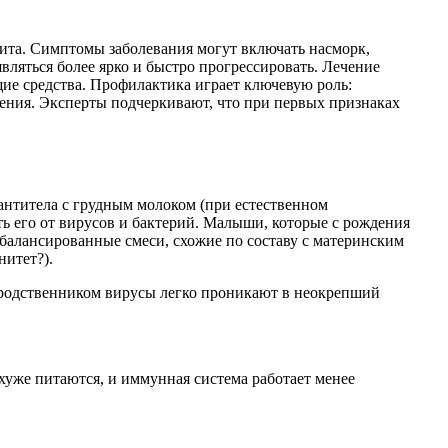
ита. Симптомы заболевания могут включать насморк,
вляться более ярко и быстро прогрессировать. Лечение
е средства. Профилактика играет ключевую роль:
жения. Эксперты подчеркивают, что при первых признаках
 антитела с грудным молоком (при естественном
ь его от вирусов и бактерий. Малыши, которые с рождения
балансированные смеси, схожие по составу с материнским
итет?).
 родственником вирусы легко проникают в неокрепший
 хуже питаются, и иммунная система работает менее