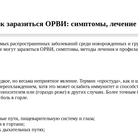
к заразиться ОРВИ: симптомы, лечение
мых распространенных заболеваний среди новорожденных и груд
е могут заразиться ОРВИ, симптомы, методы лечения и профила
дкое, но весьма неприятное явление. Термин «простуда», как и 
 переохлаждением, хотя это может ослабить иммунитет и спосо
соносителем или (гораздо реже) в других случаях. Более точным
оль в горле.
ые пути, пищеварительную систему и глаза;
 в гортани;
 дыхательных путях;