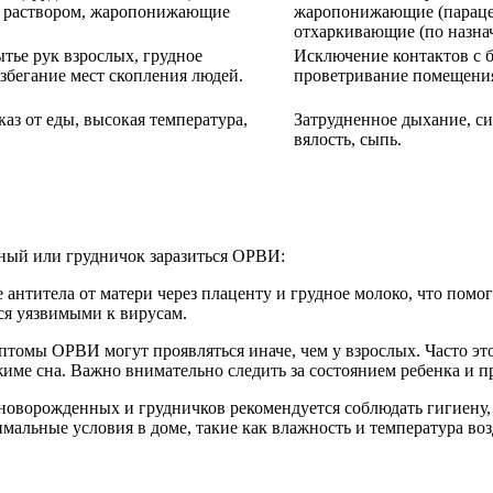
м раствором, жаропонижающие
жаропонижающие (парацет
отхаркивающие (по назна
тье рук взрослых, грудное
Исключение контактов с б
збегание мест скопления людей.
проветривание помещения
аз от еды, высокая температура,
Затрудненное дыхание, си
вялость, сыпь.
нный или грудничок заразиться ОРВИ:
антитела от матери через плаценту и грудное молоко, что помо
ся уязвимыми к вирусам.
мптомы ОРВИ могут проявляться иначе, чем у взрослых. Часто эт
ежиме сна. Важно внимательно следить за состоянием ребенка и п
новорожденных и грудничков рекомендуется соблюдать гигиену,
альные условия в доме, такие как влажность и температура воз