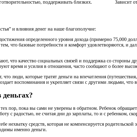
готворительностью, поддерживать близких.
Зависит о
стья” и влияния денег на наше благополучие:
 достижения определенного уровня дохода (примерно 75,000 до
 тем, что базовые потребности и комфорт удовлетворяются, и д
ают, что качество социальных связей и поддержка со стороны др
ируют время и усилия в отношения, часто сообщают о более выс
, что люди, которые тратят деньги на впечатления (путешествия
 создает воспоминания и укрепляет связи с другими людьми, что 
в деньгах?
о тех пор, пока вы сами не уверены в обратном. Ребенок обращает
оту с радостью, не считая дни до зарплаты, то и с ребенком, ско
бе нехватку средств, которая не компенсируется родительской з
ходимы именно деньги.