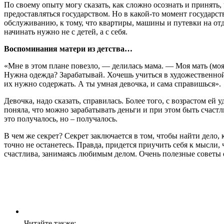
По своему опыту могу сказать, как сложно осознать и принят
предоставляться государством. Но в какой-то момент государс
обслуживанию, к тому, что квартиры, машины и путевки на отд
начинать нужно не с детей, а с себя.
Воспоминания матери из детства…
«Мне в этом плане повезло, — делилась мама. — Моя мать (моя
Нужна одежда? Зарабатывай. Хочешь учиться в художественной ш
их нужно содержать. А ты умная девочка, и сама справишься».
Девочка, надо сказать, справилась. Более того, с возрастом ей
поняла, что можно зарабатывать деньги и при этом быть счастл
это получалось, но – получалось.
В чем же секрет? Секрет заключается в том, чтобы найти дело,
точно не останетесь. Правда, придется приучить себя к мысли, 
счастлива, занимаясь любимым делом. Очень полезные советы о 
Читайте также: