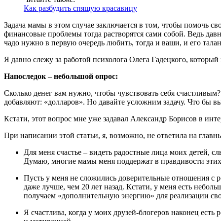
Как разбудить спящую красавицу
Задача мамы в этом случае заключается в том, чтобы помочь сво
финансовые проблемы тогда растворятся сами собой. Ведь давн
чадо нужно в первую очередь любить, тогда и ваши, и его тала
Я давно слежу за работой психолога Олега Гадецкого, который 
Напоследок – небольшой опрос:
Сколько денег вам нужно, чтобы чувствовать себя счастливым?
добавляют: «долларов». Но давайте усложним задачу. Что бы в
Кстати, этот вопрос мне уже задавал Александр Борисов в инте
При написании этой статьи, я, возможно, не ответила на главн
Для меня счастье – видеть радостные лица моих детей, 
Думаю, многие мамы меня поддержат в правдивости этих
Пусть у меня не сложились доверительные отношения с род
даже лучше, чем 20 лет назад. Кстати, у меня есть небо
получаем «дополнительную энергию» для реализации своих
Я счастлива, когда у моих друзей-блогеров наконец есть