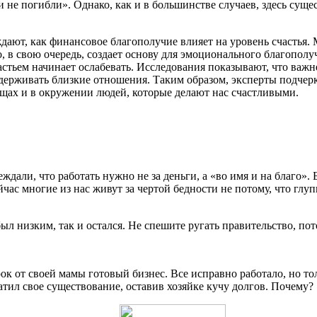
 не погибли». Однако, как и в большинстве случаев, здесь сущес
ают, как финансовое благополучие влияет на уровень счастья. 
что, в свою очередь, создает основу для эмоционального благопо
стьем начинает ослабевать. Исследования показывают, что важне
рживать близкие отношения. Таким образом, эксперты подчеркив
вещах и в окружении людей, которые делают нас счастливыми.
ждали, что работать нужно не за деньги, а «во имя и на благо». Б
йчас многие из нас живут за чертой бедности не потому, что глу
был низким, так и остался. Не спешите ругать правительство, пот
рок от своей мамы готовый бизнес. Все исправно работало, но то
тил свое существование, оставив хозяйке кучу долгов. Почему?