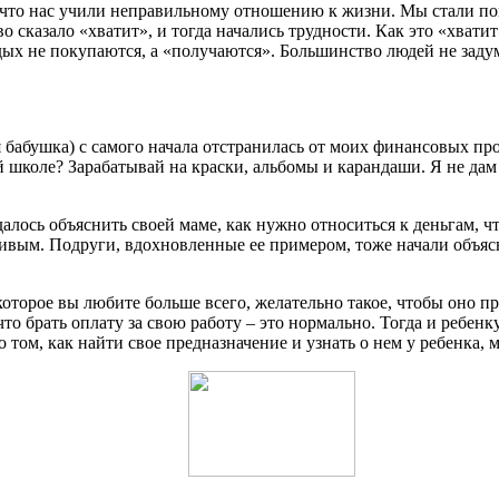
ь, что нас учили неправильному отношению к жизни. Мы стали п
тво сказало «хватит», и тогда начались трудности. Как это «хв
ых не покупаются, а «получаются». Большинство людей не задум
 бабушка) с самого начала отстранилась от моих финансовых пр
коле? Зарабатывай на краски, альбомы и карандаши. Я не дам те
 удалось объяснить своей маме, как нужно относиться к деньгам, 
ивым. Подруги, вдохновленные ее примером, тоже начали объясня
 которое вы любите больше всего, желательно такое, чтобы оно п
что брать оплату за свою работу – это нормально. Тогда и ребенк
том, как найти свое предназначение и узнать о нем у ребенка, м