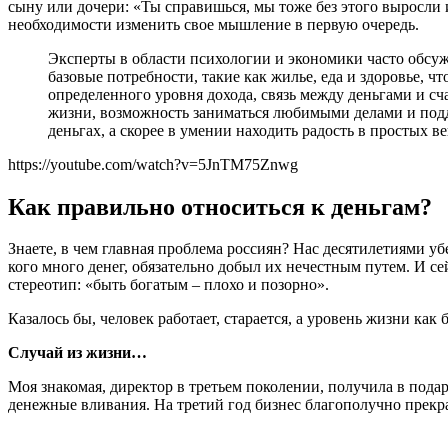
сыну или дочери: «Ты справишься, мы тоже без этого выросли и
необходимости изменить свое мышление в первую очередь.
Эксперты в области психологии и экономики часто обсужд
базовые потребности, такие как жилье, еда и здоровье, 
определенного уровня дохода, связь между деньгами и сча
жизни, возможность заниматься любимыми делами и подде
деньгах, а скорее в умении находить радость в простых 
https://youtube.com/watch?v=5JnTM75Znwg
Как правильно относиться к деньгам?
Знаете, в чем главная проблема россиян? Нас десятилетиями убе
кого много денег, обязательно добыл их нечестным путем. И се
стереотип: «быть богатым – плохо и позорно».
Казалось бы, человек работает, старается, а уровень жизни как 
Случай из жизни…
Моя знакомая, директор в третьем поколении, получила в пода
денежные вливания. На третий год бизнес благополучно прекра