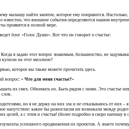
ему малышу найти занятие, которое ему понравится. Настолько, ч
о известно, что внешние события определяются нашим внутренни
нты проявятся в полной мере.
ведет блог «Голос Души». Вот что он говорит о счастье:
 Когда я задаю этот вопрос знакомым, большинство, не задумыв
ы купили на этот миллион?
рвью, которое вы также можете прочитать здесь.
ый вопрос: «
Что для меня счастье?
»
слышать их смех. Обнимать их. Быть рядом с ними. Это счастье 
 слов.
ителями, но я не держу на них зла и не отказываюсь от них – я 
льшое напутствие: какие бы разногласия ни возникали между роди
 целей, а с этим и счастья! (более подробно я скоро напишу в 
 результаты успешного продвижения их проектов. А знаете поче