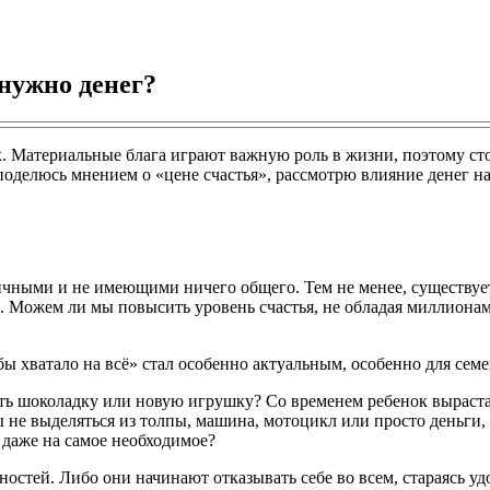
 нужно денег?
их. Материальные блага играют важную роль в жизни, поэтому ст
поделюсь мнением о «цене счастья», рассмотрю влияние денег н
личными и не имеющими ничего общего. Тем не менее, существуе
еле. Можем ли мы повысить уровень счастья, не обладая миллион
обы хватало на всё» стал особенно актуальным, особенно для се
ить шоколадку или новую игрушку? Со временем ребенок вырастае
ы не выделяться из толпы, машина, мотоцикл или просто деньги,
в даже на самое необходимое?
остей. Либо они начинают отказывать себе во всем, стараясь уд