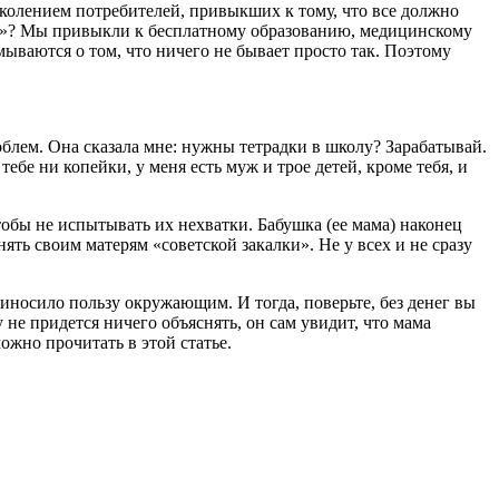
околением потребителей, привыкших к тому, что все должно
атит»? Мы привыкли к бесплатному образованию, медицинскому
ываются о том, что ничего не бывает просто так. Поэтому
облем. Она сказала мне: нужны тетрадки в школу? Зарабатывай.
бе ни копейки, у меня есть муж и трое детей, кроме тебя, и
чтобы не испытывать их нехватки. Бабушка (ее мама) наконец
ть своим матерям «советской закалки». Не у всех и не сразу
риносило пользу окружающим. И тогда, поверьте, без денег вы
у не придется ничего объяснять, он сам увидит, что мама
ожно прочитать в этой статье.