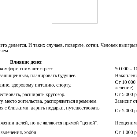
 это делается. И таких случаев, поверьте, сотни. Человек выигры
 чем.
Влияние денег
омфорт, снимают стресс.
50 000 – 1
 защищенным, планировать будущее.
Накоплени
От 10 000
цине, здоровому питанию, спорту.
лечение).
ствовать, расширять кругозор.
От 5 000 р
, место жительства, распоряжаться временем.
Зависит о
я с близкими, дарить подарки, путешествовать
От 5 000 р
ижении целей, но не являются прямой “ценой”.
Неоценима
звлечения, хобби.
От 1 000 р