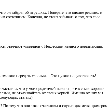
то он забудет об игрушках. Поверьте, это вполне реально, и
м состоянием. Конечно, не стоит забывать о том, что свое
аясь, отвечают «миллион». Некоторые, немного поразмыслив,
невозможно передать словами… Это нужно почувствовать!
счастлива, что у моих родителей наконец все в семье хорошо,
телями, не отказывайтесь от своих корней! Именно от них мы
следующих статьях)
му? Потому что они тоже счастливы и служат для меня примером