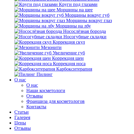
Круги под глазами
Морщины на шее
Морщины вокруг губ
Морщины вокруг глаз
Морщины на лбу
Носослёзная борозда
Носогубные складки
Коррекция скул
Мезонити
Увеличение губ
Коррекция шеи
Коррекция носа
Карбокситерапия
Пилинг
O нас
O нас
Наши косметологи
Отзывы
Франшиза для косметологов
Контакты
Статьи
Галерея
Цены
Отзывы