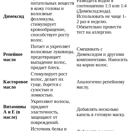
Разводить водой в
питательных веществ
соотношении 1:3 или 1:4
в кожу головы и
(Димексид:вода).
волосяные
Димексид
Использовать не чаще 1-
фолликулы,
2 раз в неделю.
стимулирует
Обязательно провести
кровообращение,
тест на аллергию.
способствует росту
волос.
Питает и укрепляет
Смешивать с
волосяные луковицы,
Репейное
Димексидом и другими
предотвращает
масло
компонентами. Наносить
выпадение волос,
на корни волос.
придает блеск.
Стимулирует рост
волос, делает их
Касторовое
Аналогично репейному
гуще, борется с
масло
маслу.
сухостью и
ломкостью.
Укрепляют волосы,
Витамины
придают
Добавлять несколько
А и Е (в
эластичность,
капель в готовую маску.
масле)
защищают от
повреждений.
Источник белка и