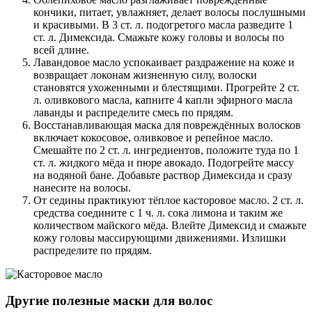
кончики, питает, увлажняет, делает волосы послушными
и красивыми. В 3 ст. л. подогретого масла разведите 1
ст. л. Димексида. Смажьте кожу головы и волосы по
всей длине.
Лавандовое масло успокаивает раздражение на коже и
возвращает локонам жизненную силу, волоски
становятся ухоженными и блестящими. Прогрейте 2 ст.
л. оливкового масла, капните 4 капли эфирного масла
лаванды и распределите смесь по прядям.
Восстанавливающая маска для повреждённых волосков
включает кокосовое, оливковое и репейное масло.
Смешайте по 2 ст. л. ингредиентов, положите туда по 1
ст. л. жидкого мёда и пюре авокадо. Подогрейте массу
на водяной бане. Добавьте раствор Димексида и сразу
нанесите на волосы.
От седины практикуют тёплое касторовое масло. 2 ст. л.
средства соедините с 1 ч. л. сока лимона и таким же
количеством майского мёда. Влейте Димексид и смажьте
кожу головы массирующими движениями. Излишки
распределите по прядям.
Другие полезные маски для волос