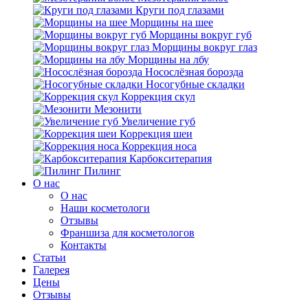
Круги под глазами
Морщины на шее
Морщины вокруг губ
Морщины вокруг глаз
Морщины на лбу
Носослёзная борозда
Носогубные складки
Коррекция скул
Мезонити
Увеличение губ
Коррекция шеи
Коррекция носа
Карбокситерапия
Пилинг
O нас
O нас
Наши косметологи
Отзывы
Франшиза для косметологов
Контакты
Статьи
Галерея
Цены
Отзывы