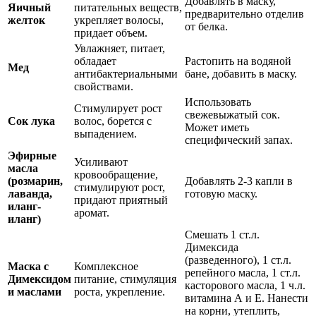
Добавлять в маску,
Яичный
питательных веществ,
предварительно отделив
желток
укрепляет волосы,
от белка.
придает объем.
Увлажняет, питает,
обладает
Растопить на водяной
Мед
антибактериальными
бане, добавить в маску.
свойствами.
Использовать
Стимулирует рост
свежевыжатый сок.
Сок лука
волос, борется с
Может иметь
выпадением.
специфический запах.
Эфирные
Усиливают
масла
кровообращение,
(розмарин,
Добавлять 2-3 капли в
стимулируют рост,
лаванда,
готовую маску.
придают приятный
иланг-
аромат.
иланг)
Смешать 1 ст.л.
Димексида
(разведенного), 1 ст.л.
Маска с
Комплексное
репейного масла, 1 ст.л.
Димексидом
питание, стимуляция
касторового масла, 1 ч.л.
и маслами
роста, укрепление.
витамина А и Е. Нанести
на корни, утеплить,