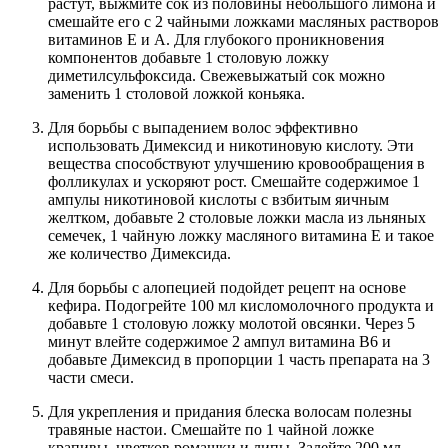
растут, выжмите сок из половины небольшого лимона и
смешайте его с 2 чайными ложками масляных растворов
витаминов Е и А. Для глубокого проникновения
компонентов добавьте 1 столовую ложку
диметилсульфоксида. Свежевыжатый сок можно
заменить 1 столовой ложкой коньяка.
Для борьбы с выпадением волос эффективно
использовать Димексид и никотиновую кислоту. Эти
вещества способствуют улучшению кровообращения в
фолликулах и ускоряют рост. Смешайте содержимое 1
ампулы никотиновой кислоты с взбитым яичным
желтком, добавьте 2 столовые ложки масла из льняных
семечек, 1 чайную ложку масляного витамина Е и такое
же количество Димексида.
Для борьбы с алопецией подойдет рецепт на основе
кефира. Подогрейте 100 мл кисломолочного продукта и
добавьте 1 столовую ложку молотой овсянки. Через 5
минут влейте содержимое 2 ампул витамина В6 и
добавьте Димексид в пропорции 1 часть препарата на 3
части смеси.
Для укрепления и придания блеска волосам полезны
травяные настои. Смешайте по 1 чайной ложке
крапивы, цветков ромашки и липы. Залейте 200 мл