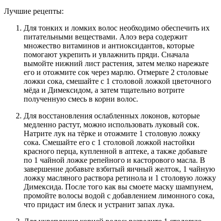
Лучшие рецепты:
Для тонких и ломких волос необходимо обеспечить их
питательными веществами. Алоэ вера содержит
множество витаминов и антиоксидантов, которые
помогают укрепить и увлажнить пряди. Сначала
вымойте нижний лист растения, затем мелко нарежьте
его и отожмите сок через марлю. Отмерьте 2 столовые
ложки сока, смешайте с 1 столовой ложкой цветочного
мёда и Димексидом, а затем тщательно вотрите
полученную смесь в корни волос.
Для восстановления ослабленных локонов, которые
медленно растут, можно использовать луковый сок.
Натрите лук на тёрке и отожмите 1 столовую ложку
сока. Смешайте его с 1 столовой ложкой настойки
красного перца, купленной в аптеке, а также добавьте
по 1 чайной ложке репейного и касторового масла. В
завершение добавьте взбитый яичный желток, 1 чайную
ложку масляного раствора ретинола и 1 столовую ложку
Димексида. После того как вы смоете маску шампунем,
промойте волосы водой с добавлением лимонного сока,
что придаст им блеск и устранит запах лука.