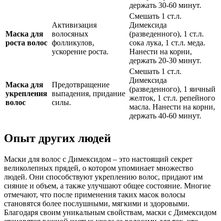
держать 30-60 минут.
Смешать 1 ст.л.
Активизация
Димексида
Маска для
волосяных
(разведенного), 1 ст.л.
роста волос
фолликулов,
сока лука, 1 ст.л. меда.
ускорение роста.
Нанести на корни,
держать 20-30 минут.
Смешать 1 ст.л.
Димексида
Маска для
Предотвращение
(разведенного), 1 яичный
укрепления
выпадения, придание
желток, 1 ст.л. репейного
волос
силы.
масла. Нанести на корни,
держать 40-60 минут.
Опыт других людей
Маски для волос с Димексидом – это настоящий секрет
великолепных прядей, о котором упоминает множество
людей. Они способствуют укреплению волос, придают им
сияние и объем, а также улучшают общее состояние. Многие
отмечают, что после применения таких масок волосы
становятся более послушными, мягкими и здоровыми.
Благодаря своим уникальным свойствам, маски с Димексидом