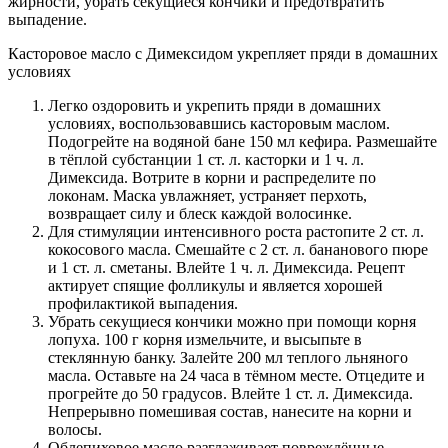
жирности, убрать секущиеся кончики и предотвратить
выпадение.
Касторовое масло с Димексидом укрепляет пряди в домашних
условиях
Легко оздоровить и укрепить пряди в домашних
условиях, воспользовавшись касторовым маслом.
Подогрейте на водяной бане 150 мл кефира. Размешайте
в тёплой субстанции 1 ст. л. касторки и 1 ч. л.
Димексида. Вотрите в корни и распределите по
локонам. Маска увлажняет, устраняет перхоть,
возвращает силу и блеск каждой волосинке.
Для стимуляции интенсивного роста растопите 2 ст. л.
кокосового масла. Смешайте с 2 ст. л. бананового пюре
и 1 ст. л. сметаны. Влейте 1 ч. л. Димексида. Рецепт
актирует спящие фолликулы и является хорошей
профилактикой выпадения.
Убрать секущиеся кончики можно при помощи корня
лопуха. 100 г корня измельчите, и высыпьте в
стеклянную банку. Залейте 200 мл теплого льняного
масла. Оставьте на 24 часа в тёмном месте. Отцедите и
прогрейте до 50 градусов. Влейте 1 ст. л. Димексида.
Непрерывно помешивая состав, нанесите на корни и
волосы.
Облепиховое масло разглаживает повреждённые