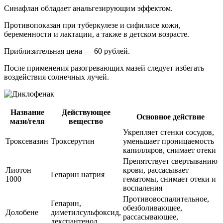
Синафлан обладает анальгезирующим эффектом.
Противопоказан при туберкулезе и сифилисе кожи,
беременности и лактации, а также в детском возрасте.
Приблизительная цена — 60 рублей.
После применения разогревающих мазей следует избегать
воздействия солнечных лучей.
Название
Действующее
Основное действие
мази/геля
вещество
Укрепляет стенки сосудов,
Троксевазин
Троксерутин
уменьшает проницаемость
капилляров, снимает отеки
Препятствует свертыванию
Лиотон
крови, рассасывает
Гепарин натрия
1000
гематомы, снимает отеки и
воспаления
Противовоспалительное,
Гепарин,
обезболивающее,
Долобене
диметилсульфоксид,
рассасывающее,
декспантенол