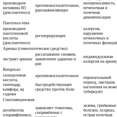
производное
непереносимость,
противовоспалительное,
витамина В5
печеночная и
ранозаживляющее
(декспантенол)
почечная
декомпенсация
Пантенол-тева
производное
аллергия,
пантотеновой
нарушение
регенерирующее
кислоты
печеночных и
(декспантенол)
почечных функци
Арника (гомеопатическое средство)
рассасывание синяков,
индивидуальная
экстракт арники
заживление царапин и
аллергия на арник
ран
Випросал
салициловая
противовоспалительное
перинатальный
кислота,
период, лактация,
скипидар,
быстродействующее
нагноения на коже
камфора, яд
средство против боли
туберкулёз
гадюки
Синтомициновая
экзема, грибковые
заживляет гематомы,
антибиотик
болезни, псориаз,
сопряжённые с
хлорамфеникол,
острая почечная