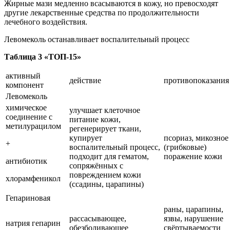
Жирные мази медленно всасываются в кожу, но превосходят
другие лекарственные средства по продолжительности
лечебного воздействия.
Левомеколь останавливает воспалительный процесс
Таблица 3 «ТОП-15»
активный
действие
противопоказания
компонент
Левомеколь
химическое
улучшает клеточное
соединение с
питание кожи,
метилурацилом
регенерирует ткани,
купирует
псориаз, микозное
+
воспалительный процесс,
(грибковые)
подходит для гематом,
поражение кожи
антибиотик
сопряжённых с
повреждением кожи
хлорамфеникол
(ссадины, царапины)
Гепариновая
раны, царапины,
рассасывающее,
язвы, нарушение
натрия гепарин
обезболивающее
свёртываемости