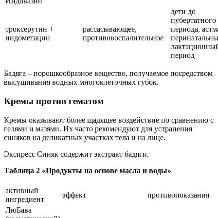
Индовазин
дети до
пубертатного
троксерутин +
рассасывающее,
периода, астм
индометацин
противовоспалительное
перинатальны
лактационны
период
Бадяга – порошкообразное вещество, получаемое посредством
высушивания водных многоклеточных губок.
Кремы против гематом
Кремы оказывают более щадящее воздействие по сравнению с
гелями и мазями. Их часто рекомендуют для устранения
синяков на деликатных участках тела и на лице.
Экспресс Синяк содержит экстракт бадяги.
Таблица 2 «Продукты на основе масла и воды»
активный
эффект
противопоказания
ингредиент
ЛюБава