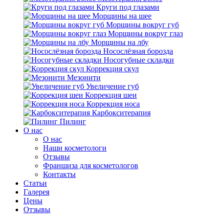
Круги под глазами
Морщины на шее
Морщины вокруг губ
Морщины вокруг глаз
Морщины на лбу
Носослёзная борозда
Носогубные складки
Коррекция скул
Мезонити
Увеличение губ
Коррекция шеи
Коррекция носа
Карбокситерапия
Пилинг
O нас
O нас
Наши косметологи
Отзывы
Франшиза для косметологов
Контакты
Статьи
Галерея
Цены
Отзывы