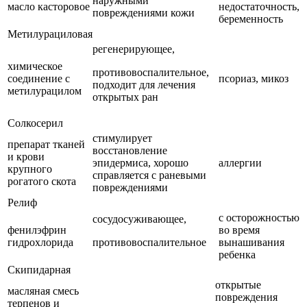
наружными
масло касторовое
недостаточность,
повреждениями кожи
беременность
Метилурациловая
регенерирующее,
химическое
противовоспалительное,
соединение с
псориаз, микоз
подходит для лечения
метилурацилом
открытых ран
Солкосерил
стимулирует
препарат тканей
восстановление
и крови
эпидермиса, хорошо
аллергии
крупного
справляется с раневыми
рогатого скота
повреждениями
Релиф
с осторожностью
сосудосуживающее,
фенилэфрин
во время
гидрохлорида
противовоспалительное
вынашивания
ребенка
Скипидарная
открытые
масляная смесь
повреждения
терпенов и