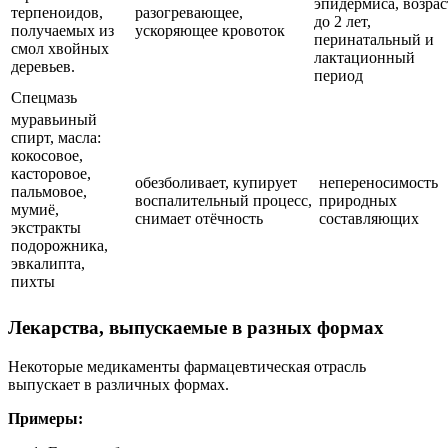
эпидермиса, возрас
терпеноидов,
разогревающее,
до 2 лет,
получаемых из
ускоряющее кровоток
перинатальный и
смол хвойных
лактационный
деревьев.
период
Спецмазь
муравьиный
спирт, масла:
кокосовое,
касторовое,
обезболивает, купирует
непереносимость
пальмовое,
воспалительный процесс,
природных
мумиё,
снимает отёчность
составляющих
экстракты
подорожника,
эвкалипта,
пихты
Лекарства, выпускаемые в разных формах
Некоторые медикаменты фармацевтическая отрасль
выпускает в различных формах.
Примеры: