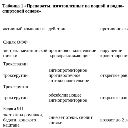
Табоица 1 «Препараты, изготовленные на водной и водно-
спиртовой основе»
активный компонент
действие
противопоказ
Синяк ОФФ
экстракт медицинской
противовоспалительное
нарушение
пиявки
кроворазжижающие
кроветворени
Троксевазин
ангиопротекторное
троксерутин
противоотёчное
открытые ра
антивоспалительное
Троксерутин
обезболивающее,
троксерутин
открытые ра
ангиопротекторное
Бадяга 911
экстракты ромашки,
снимает отёки, сводит
бадяги, конского
возраст до 2 л
синяки
каштана