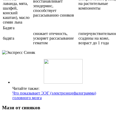
восстанавливает
лаванда, мята,
на растительные
эпидермис,
шалфей,
компоненты
способствует
конский
рассасыванию синяков
каштан), масло
семян льна
Бадяга
снижает отечность,
гиперчувствительнос
бадяга
ускоряет рассасывание
ссадины на коже,
гематом
возраст до 1 года
Читайте также:
Что показывает ЭЭГ (электроэнцефалограмма)
головного мозга
Мази от синяков