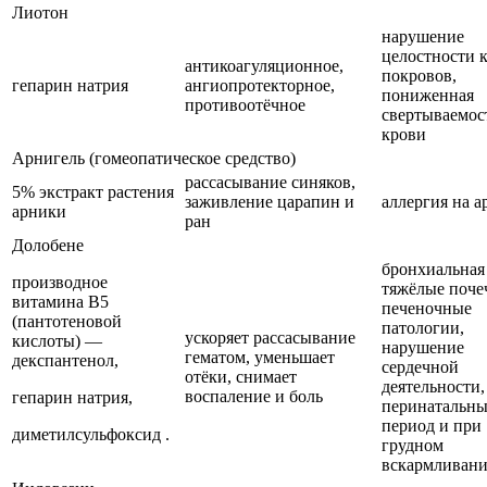
Лиотон
нарушение
целостности 
антикоагуляционное,
покровов,
гепарин натрия
ангиопротекторное,
пониженная
противоотёчное
свертываемос
крови
Арнигель (гомеопатическое средство)
рассасывание синяков,
5% экстракт растения
заживление царапин и
аллергия на а
арники
ран
Долобене
бронхиальная 
производное
тяжёлые поче
витамина В5
печеночные
(пантотеновой
патологии,
ускоряет рассасывание
кислоты) —
нарушение
гематом, уменьшает
декспантенол,
сердечной
отёки, снимает
деятельности,
воспаление и боль
гепарин натрия,
перинатальн
период и при
диметилсульфоксид .
грудном
вскармливан