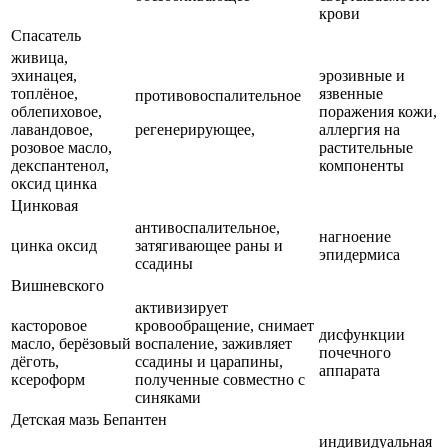
крови
Спасатель
живица,
эхинацея,
эрозивные и
топлёное,
язвенные
противовоспалительное
облепиховое,
поражения кожи,
лавандовое,
регенерирующее,
аллергия на
розовое масло,
растительные
декспантенол,
компоненты
оксид цинка
Цинковая
антивоспалительное,
нагноение
цинка оксид
затягивающее раны и
эпидермиса
ссадины
Вишневского
активизирует
касторовое
кровообращение, снимает
дисфункции
масло, берёзовый
воспаление, заживляет
почечного
дёготь,
ссадины и царапины,
аппарата
ксероформ
полученные совместно с
синяками
Детская мазь Бепантен
индивидуальная