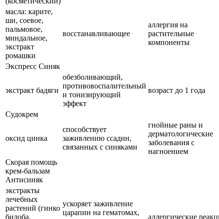
(косметический)
масла: карите,
ши, соевое,
аллергия на
пальмовое,
восстанавливающее
растительные
миндальное,
компоненты
экстракт
ромашки
Экспресс Синяк
обезболивающий,
противовоспалительный
экстракт бадяги
возраст до 1 года
и тонизирующий
эффект
Судокрем
гнойные раны и
способствует
дерматологические
оксид цинка
заживлению ссадин,
заболевания с
связанных с синяками
нагноением
Скорая помощь
крем-бальзам
Антисиняк
экстракты
лечебных
ускоряет заживление
растений (гинко
царапин на гематомах,
билоба,
аллергические реак