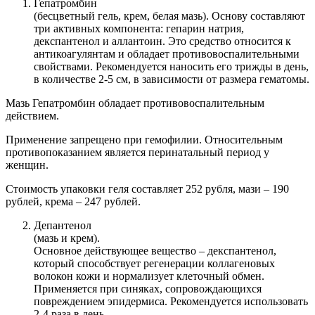
Гепатромбин
(бесцветный гель, крем, белая мазь). Основу составляют
три активных компонента: гепарин натрия,
декспантенол и аллантоин. Это средство относится к
антикоагулянтам и обладает противовоспалительными
свойствами. Рекомендуется наносить его трижды в день,
в количестве 2-5 см, в зависимости от размера гематомы.
Мазь Гепатромбин обладает противовоспалительным
действием.
Применение запрещено при гемофилии. Относительным
противопоказанием является перинатальный период у
женщин.
Стоимость упаковки геля составляет 252 рубля, мази – 190
рублей, крема – 247 рублей.
Депантенол
(мазь и крем).
Основное действующее вещество – декспантенол,
который способствует регенерации коллагеновых
волокон кожи и нормализует клеточный обмен.
Применяется при синяках, сопровождающихся
повреждением эпидермиса. Рекомендуется использовать
2-4 раза в день.