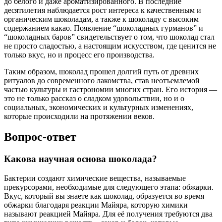
до белого и даже ароматизированного. В последние
десятилетия наблюдается рост интереса к качественным и
органическим шоколадам, а также к шоколаду с высоким
содержанием какао. Появление “шоколадных гурманов” и
“шоколадных баров” свидетельствует о том, что шоколад стал
не просто сладостью, а настоящим искусством, где ценится не
только вкус, но и процесс его производства.
Таким образом, шоколад прошел долгий путь от древних
ритуалов до современного лакомства, став неотъемлемой
частью культуры и гастрономии многих стран. Его история —
это не только рассказ о сладком удовольствии, но и о
социальных, экономических и культурных изменениях,
которые происходили на протяжении веков.
Вопрос-ответ
Какова научная основа шоколада?
Бактерии создают химические вещества, называемые
прекурсорами, необходимые для следующего этапа: обжарки.
Вкус, который вы знаете как шоколад, образуется во время
обжарки благодаря реакции Майяра, которую химики
называют реакцией Майяра. Для её получения требуются два