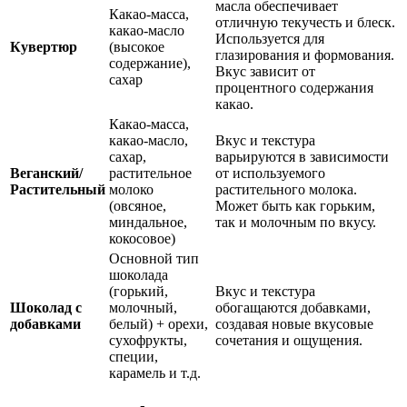
масла обеспечивает
Какао-масса,
отличную текучесть и блеск.
какао-масло
Используется для
Кувертюр
(высокое
глазирования и формования.
содержание),
Вкус зависит от
сахар
процентного содержания
какао.
Какао-масса,
какао-масло,
Вкус и текстура
сахар,
варьируются в зависимости
Веганский/
растительное
от используемого
Растительный
молоко
растительного молока.
(овсяное,
Может быть как горьким,
миндальное,
так и молочным по вкусу.
кокосовое)
Основной тип
шоколада
(горький,
Вкус и текстура
Шоколад с
молочный,
обогащаются добавками,
добавками
белый) + орехи,
создавая новые вкусовые
сухофрукты,
сочетания и ощущения.
специи,
карамель и т.д.