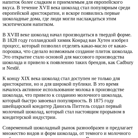
напиток более сладким и приемлемым для европейского
вкуса. В течение XVII века шоколад стал популярным среди
европейской аристократии, и вскоре появились первые
шоколадные дома, где люди могли наслаждаться этим
экзотическим напитком.
В XVIII веке шоколад начал производиться в твердой форме.
В 1828 году голландский химик Конрад ван Хутен изобрел
процесс, который позволил отделять какао-масло от какао-
порошка, что сделало возможным создание плиток шоколада.
Это открытие стало основой для массового производства
шоколада и привело к появлению таких брендов, как Cadbury
и Nestlé.
К концу XIX века шоколад стал доступен не только для
аристократии, но и для широкой публики. В это время
началось активное использование молока в производстве
шоколада, что привело к созданию молочного шоколада,
который быстро завоевал популярность. В 1875 году
швейцарский кондитер Даниэль Питтель создал первый
молочный шоколад, который стал настоящим прорывом в
кондитерской индустрии.
Современный шоколадный рынок разнообразен и предлагает
множество видов и форм шоколада, от темного и молочного