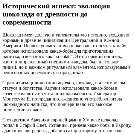
Исторический аспект: эволюция
шоколада от древности до
современности
Шоколад имеет долгую и увлекательную историю, уходящую
корнями в древние цивилизации Центральной и Южной
Америки. Первые упоминания о шоколаде относятся к майя,
которые использовали какао-бобы для приготовления
напитка, известного как “xocolatl”. Этот горький напиток,
часто приправленный специями и медом, был не только
пищей, но и важным ритуальным элементом, используемым в
религиозных церемониях и праздниках.
С развитием цивилизации ацтеков, шоколад стал символом
статуса и богатства. Ацтеки использовали какао-бобы в
качестве валюты и считали их даром богов. Император
Монтесума II, по преданию, ежедневно употреблял литры
шоколадного напитка, что подчеркивало его высокое
положение и власть.
С открытием Америки европейцами в XV веке шоколад
попал в Старый Свет. Испанцы, привезя какао-бобы в Европу,
адаптировали рецепт, добавив сахар и корицу, что сделало