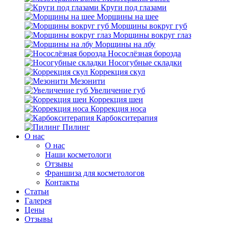
Круги под глазами
Морщины на шее
Морщины вокруг губ
Морщины вокруг глаз
Морщины на лбу
Носослёзная борозда
Носогубные складки
Коррекция скул
Мезонити
Увеличение губ
Коррекция шеи
Коррекция носа
Карбокситерапия
Пилинг
O нас
O нас
Наши косметологи
Отзывы
Франшиза для косметологов
Контакты
Статьи
Галерея
Цены
Отзывы