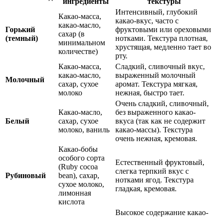
ингредиенты
текстуры
Интенсивный, глубокий
Какао-масса,
какао-вкус, часто с
какао-масло,
Горький
фруктовыми или ореховыми
сахар (в
(темный)
нотками. Текстура плотная,
минимальном
хрустящая, медленно тает во
количестве)
рту.
Какао-масса,
Сладкий, сливочный вкус,
какао-масло,
выраженный молочный
Молочный
сахар, сухое
аромат. Текстура мягкая,
молоко
нежная, быстро тает.
Очень сладкий, сливочный,
Какао-масло,
без выраженного какао-
Белый
сахар, сухое
вкуса (так как не содержит
молоко, ваниль
какао-массы). Текстура
очень нежная, кремовая.
Какао-бобы
особого сорта
Естественный фруктовый,
(Ruby cocoa
слегка терпкий вкус с
Рубиновый
bean), сахар,
нотками ягод. Текстура
сухое молоко,
гладкая, кремовая.
лимонная
кислота
Высокое содержание какао-