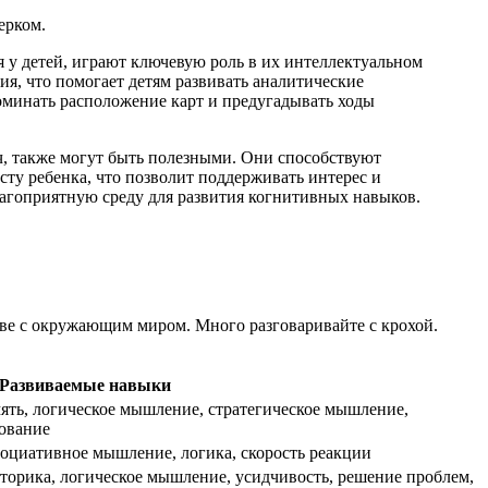
ерком.
 у детей, играют ключевую роль в их интеллектуальном
я, что помогает детям развивать аналитические
оминать расположение карт и предугадывать ходы
, также могут быть полезными. Они способствуют
ту ребенка, что позволит поддерживать интерес и
лагоприятную среду для развития когнитивных навыков.
тве с окружающим миром. Много разговаривайте с крохой.
Развиваемые навыки
мять, логическое мышление, стратегическое мышление,
рование
социативное мышление, логика, скорость реакции
торика, логическое мышление, усидчивость, решение проблем,