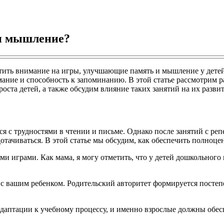
 и мышление?
тить внимание на игры, улучшающие память и мышление у детей
ание и способность к запоминанию. В этой статье рассмотрим р
ста детей, а также обсудим влияние таких занятий на их развит
ся с трудностями в чтении и письме. Однако после занятий с реп
отачиваться. В этой статье мы обсудим, как обеспечить полноце
 играми. Как мама, я могу отметить, что у детей дошкольного в
с вашим ребенком. Родительский авторитет формируется постепе
даптации к учебному процессу, и именно взрослые должны обесп