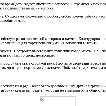
это время дети задают множество вопросов и стремятся к позн
ать полные ответы на их вопросы.
е. Существует множество способов, чтобы помочь ребенку настро
е любимое чадо.
собствует развитию мелкой моторики и памяти. Конструирование
е упражнение для формирования умения логически мыслить.
едметы. Постройте вместе фантастический город мечты! При ск
азывают сами о своих постройках.
, достойные стать стройкой века. Проявите свою заинтересован
тными и транспортными средствами. Побуждайте архитектора н
ожите их в ряд. После этого добавьте к ним другие игрушки, к
игрока указать на предмет, который не вписывается в общую гр