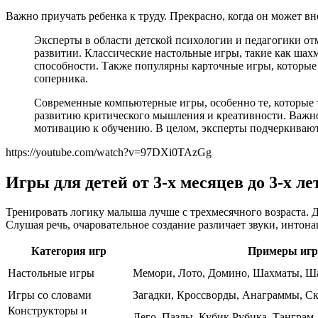
Важно приучать ребенка к труду. Прекрасно, когда он может вн
Эксперты в области детской психологии и педагогики от
развитии. Классические настольные игры, такие как шах
способности. Также популярны карточные игры, которые 
соперника.
Современные компьютерные игры, особенно те, которые 
развитию критического мышления и креативности. Важно
мотивацию к обучению. В целом, эксперты подчеркивают,
https://youtube.com/watch?v=97DXi0TAzGg
Игры для детей от 3-х месяцев до 3-х ле
Тренировать логику малыша лучше с трехмесячного возраста. 
Слушая речь, очаровательное создание различает звуки, интона
Категория игр
Примеры игр
Настольные игры
Мемори, Лото, Домино, Шахматы, Ш
Игры со словами
Загадки, Кроссворды, Анаграммы, Ск
Конструкторы и
Лего, Пазлы, Кубик Рубика, Танграм,