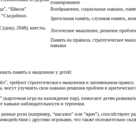
планирование
ца”, “Школа”
Воображение, социальные навыки, памят
, “Съедобное-
Зрительная память, слуховая память, ко
удоку, 2048), квесты,
Логическое мышление, решение проблем,
Память на правила, стратегическое мышл
навыки
вивать память и мышление у детей:
ббл”, требуют стратегического мышления и запоминания правил,
ы, могут улучшить свои навыки решения проблем и критическог
ь” (карточная игра на нахождение пар), помогают детям развива
ют навыки наблюдательности и терпения.
я разные роли (например, “магазин” или “врач”), способствуют
аимодействия с другими игроками, что также положительно сказы