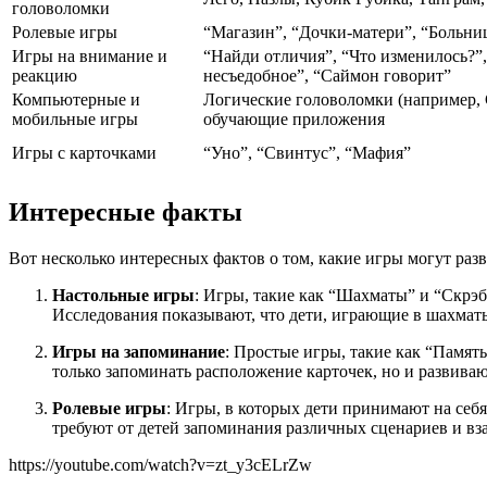
головоломки
Ролевые игры
“Магазин”, “Дочки-матери”, “Больни
Игры на внимание и
“Найди отличия”, “Что изменилось?”
реакцию
несъедобное”, “Саймон говорит”
Компьютерные и
Логические головоломки (например, С
мобильные игры
обучающие приложения
Игры с карточками
“Уно”, “Свинтус”, “Мафия”
Интересные факты
Вот несколько интересных фактов о том, какие игры могут раз
Настольные игры
: Игры, такие как “Шахматы” и “Скрэ
Исследования показывают, что дети, играющие в шахмат
Игры на запоминание
: Простые игры, такие как “Памят
только запоминать расположение карточек, но и развива
Ролевые игры
: Игры, в которых дети принимают на себ
требуют от детей запоминания различных сценариев и вз
https://youtube.com/watch?v=zt_y3cELrZw