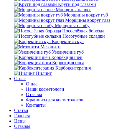
Круги под глазами
Морщины на шее
Морщины вокруг губ
Морщины вокруг глаз
Морщины на лбу
Носослёзная борозда
Носогубные складки
Коррекция скул
Мезонити
Увеличение губ
Коррекция шеи
Коррекция носа
Карбокситерапия
Пилинг
O нас
O нас
Наши косметологи
Отзывы
Франшиза для косметологов
Контакты
Статьи
Галерея
Цены
Отзывы