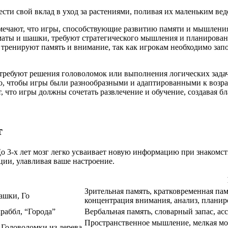
ести свой вклад в уход за растениями, поливая их маленьким вед
мечают, что игры, способствующие развитию памяти и мышления
маты и шашки, требуют стратегического мышления и планировани
тренируют память и внимание, так как игрокам необходимо зап
требуют решения головоломок или выполнения логических задач
, чтобы игры были разнообразными и адаптированными к возрас
 что игры должны сочетать развлечение и обучение, создавая б
т
До 3-х лет мозг легко усваивает новую информацию при знакомс
ции, улавливая ваше настроение.
Зрительная память, кратковременная па
ашки, Го
концентрация внимания, анализ, плани
раббл, “Города”
Вербальная память, словарный запас, ас
Пространственное мышление, мелкая мо
 Головоломки из дерева