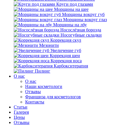
Круги под глазами
Морщины на шее
Морщины вокруг губ
Морщины вокруг глаз
Морщины на лбу
Носослёзная борозда
Носогубные складки
Коррекция скул
Мезонити
Увеличение губ
Коррекция шеи
Коррекция носа
Карбокситерапия
Пилинг
O нас
O нас
Наши косметологи
Отзывы
Франшиза для косметологов
Контакты
Статьи
Галерея
Цены
Отзывы