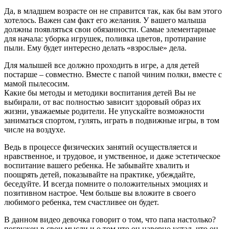
Да, в младшем возрасте он не справится так, как бы вам этого
хотелось. Важен сам факт его желания. У вашего малыша
должны появляться свои обязанности. Самые элементарные
для начала: уборка игрушек, поливка цветов, протирание
пыли. Ему будет интересно делать «взрослые» дела.
Для малышей все должно проходить в игре, а для детей
постарше – совместно. Вместе с папой чиним полки, вместе с
мамой пылесосим.
Какие бы методы и методики воспитания детей Вы не
выбирали, от вас полностью зависит здоровый образ их
жизни, уважаемые родители. Не упускайте возможности
заниматься спортом, гулять, играть в подвижные игры, в том
числе на воздухе.
Ведь в процессе физических занятий осуществляется и
нравственное, и трудовое, и умственное, и даже эстетическое
воспитание вашего ребенка. Не забывайте хвалить и
поощрять детей, показывайте на практике, убеждайте,
беседуйте. И всегда помните о положительных эмоциях и
позитивном настрое. Чем больше вы вложите в своего
любимого ребенка, тем счастливее он будет.
В данном видео девочка говорит о том, что папа настолько?
погружен в свои мысли и о том что он наверно устал, что он