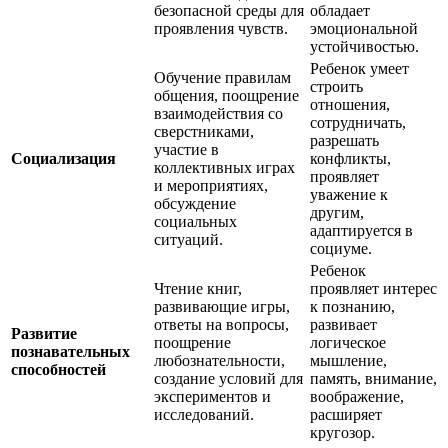
безопасной среды для
обладает
проявления чувств.
эмоциональной
устойчивостью.
Ребенок умеет
Обучение правилам
строить
общения, поощрение
отношения,
взаимодействия со
сотрудничать,
сверстниками,
разрешать
участие в
Социализация
конфликты,
коллективных играх
проявляет
и мероприятиях,
уважение к
обсуждение
другим,
социальных
адаптируется в
ситуаций.
социуме.
Ребенок
Чтение книг,
проявляет интерес
развивающие игры,
к познанию,
ответы на вопросы,
развивает
Развитие
поощрение
логическое
познавательных
любознательности,
мышление,
способностей
создание условий для
память, внимание,
экспериментов и
воображение,
исследований.
расширяет
кругозор.