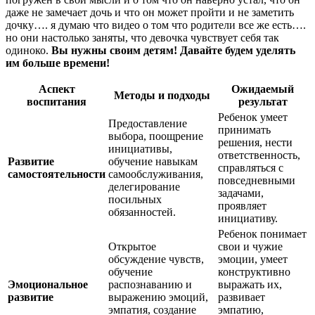
даже не замечает дочь и что он может пройти и не заметить
дочку…. я думаю что видео о том что родители все же есть….
но они настолько заняты, что девочка чувствует себя так
одиноко.
Вы нужны своим детям! Давайте будем уделять
им больше времени!
Аспект
Ожидаемый
Методы и подходы
воспитания
результат
Ребенок умеет
Предоставление
принимать
выбора, поощрение
решения, нести
инициативы,
ответственность,
Развитие
обучение навыкам
справляться с
самостоятельности
самообслуживания,
повседневными
делегирование
задачами,
посильных
проявляет
обязанностей.
инициативу.
Ребенок понимает
Открытое
свои и чужие
обсуждение чувств,
эмоции, умеет
обучение
конструктивно
Эмоциональное
распознаванию и
выражать их,
развитие
выражению эмоций,
развивает
эмпатия, создание
эмпатию,