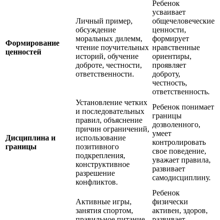
Ребенок
усваивает
Личный пример,
общечеловеческие
обсуждение
ценности,
моральных дилемм,
формирует
Формирование
чтение поучительных
нравственные
ценностей
историй, обучение
ориентиры,
доброте, честности,
проявляет
ответственности.
доброту,
честность,
ответственность.
Установление четких
Ребенок понимает
и последовательных
границы
правил, объяснение
дозволенного,
причин ограничений,
умеет
Дисциплина и
использование
контролировать
границы
позитивного
свое поведение,
подкрепления,
уважает правила,
конструктивное
развивает
разрешение
самодисциплину.
конфликтов.
Ребенок
Активные игры,
физически
занятия спортом,
активен, здоров,
правильное питание,
развивает