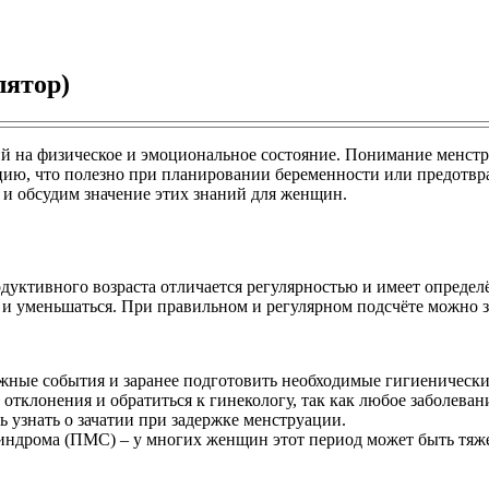
лятор)
 на физическое и эмоциональное состояние. Понимание менстру
цию, что полезно при планировании беременности или предотвр
 и обсудим значение этих знаний для женщин.
ктивного возраста отличается регулярностью и имеет определён
 и уменьшаться. При правильном и регулярном подсчёте можно з
жные события и заранее подготовить необходимые гигиенические
отклонения и обратиться к гинекологу, так как любое заболеван
 узнать о зачатии при задержке менструации.
ндрома (ПМС) – у многих женщин этот период может быть тяже