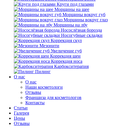
Круги под глазами
Морщины на шее
Морщины вокруг губ
Морщины вокруг глаз
Морщины на лбу
Носослёзная борозда
Носогубные складки
Коррекция скул
Мезонити
Увеличение губ
Коррекция шеи
Коррекция носа
Карбокситерапия
Пилинг
O нас
O нас
Наши косметологи
Отзывы
Франшиза для косметологов
Контакты
Статьи
Галерея
Цены
Отзывы