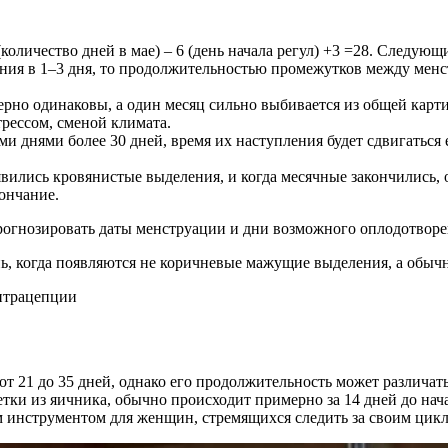
 (количество дней в мае) – 6 (день начала регул) +3 =28. Следую
ания в 1–3 дня, то продолжительностью промежутков между менс
ерно одинаковы, а один месяц сильно выбивается из общей карт
трессом, сменой климата.
днями более 30 дней, время их наступления будет сдвигаться 
оявились кровянистые выделения, и когда месячные закончились,
кончание.
прогнозировать даты менструации и дни возможного оплодотвор
нь, когда появляются не коричневые мажущие выделения, а обыч
от 21 до 35 дней, однако его продолжительность может различат
тки из яичника, обычно происходит примерно за 14 дней до нач
м инструментом для женщин, стремящихся следить за своим цик