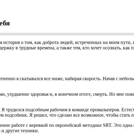
ебя
я история о том, как доброта людей, встреченных на моем пути,
ддержку в трудные времена, а также тем, кто хочет осознать, ка
тепенно я скатывался все ниже, набирая скорость. Начав с небо
, ухудшение здоровья и, в конечном итоге, смерть. Но мне повез
Я трудился подсобным рабочим в команде промальперов. Естест
ем подсобник. Я решил, что сделаю все возможное, чтобы стать
бучение работе с веревкой по европейской методике SRT. Это од
 и другие техники.