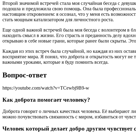
Второй значимой встречей стала моя случайная беседа с девуш
подошла и предложила свою помощь. Она была профессиональны
настоящим откровением: я осознал, что у меня есть возможност
стать мощным катализатором для личностного роста.
Еще одной важной встречей была моя беседа с волонтером в бл
находить смысл в жизни. Его страсть и преданность делу вдохно
открываю в себе новые грани, которые ранее были скрыты. Эт
Каждая из этих встреч была случайной, но каждая из них оста
восприятие мира. Я понял, что доброта и открытость могут не 
важными уроками, которые я буду помнить всегда.
Вопрос-ответ
https://youtube.com/watch?v=TCewbj9B9-w
Как доброта помогает человеку?
Доброта говорит о личных качествах человека. Её выбирают л
можно почувствовать связанность с миром, избавиться от чувс
Человек который делает добро другим чувствует 