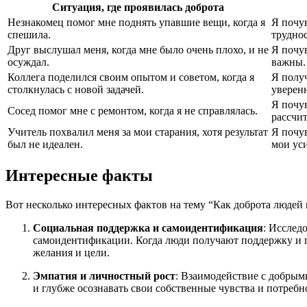
Ситуация, где проявилась доброта
Незнакомец помог мне поднять упавшие вещи, когда я
Я почув
спешила.
труднос
Друг выслушал меня, когда мне было очень плохо, и не
Я почув
осуждал.
важны.
Коллега поделился своим опытом и советом, когда я
Я полу
столкнулась с новой задачей.
уверенн
Я почув
Сосед помог мне с ремонтом, когда я не справлялась.
рассчи
Учитель похвалил меня за мои старания, хотя результат
Я почу
был не идеален.
мои уси
Интересные факты
Вот несколько интересных фактов на тему “Как доброта людей 
Социальная поддержка и самоидентификация
: Исслед
самоидентификации. Когда люди получают поддержку и п
желания и цели.
Эмпатия и личностный рост
: Взаимодействие с добрым
и глубже осознавать свои собственные чувства и потреб