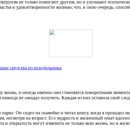
альтруизм не только помогают другим, но и улучшают психическое
астья и удовлетворенности жизнью, что, в свою очередь, способ
чшие средства из холодильника
шу жизнь, и иногда именно они становятся поворотными момента
 никогда не ожидал получить. Каждая из них оставила свой след 
парке. Он сидел на скамейке и читал книгу, когда я проходил м
там, несмотря на возраст. Его мудрость и жизненный опыт вдохн
рота и открытость могут изменить не только мою жизнь, но и жи