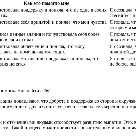
Как это помогло мне
ствовала поддержку и поняла, что не одна в своих
Я осознала,
тях.
стесняться п
ствовала себя принятой и поняла, что мои чувства
Я поняла, ч
которым я м
чила ценные знания и почувствовала себя более
Я поняла, чт
о в своих силах.
опытом и чт
ствовала облегчение и поняла, что могу
Я осознала,
тывать на помощь окружающих.
полезной др
вствовала мотивацию продолжать и поняла, что
Я поняла, ч
лия ценятся.
не боюсь ош
помогла мне найти себя”:
ования показывают, что доброта и поддержка со стороны окружа
онимание от других, они чувствуют себя более уверенно и отк
и и отзывчивыми людьми способствует развитию эмпатии. Это, в
ности. Такой процесс может привести к значительным изменения