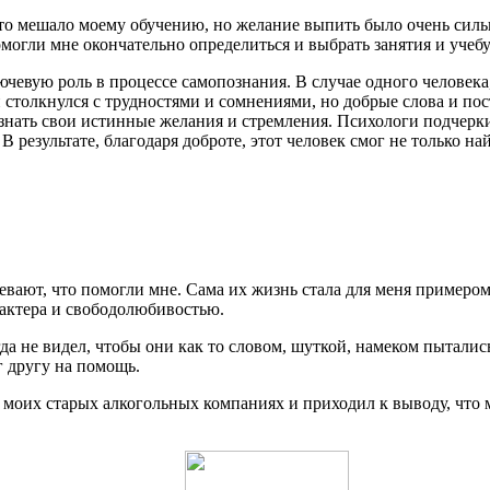
Это мешало моему обучению, но желание выпить было очень силь
омогли мне окончательно определиться и выбрать занятия и учеб
чевую роль в процессе самопознания. В случае одного человека
толкнулся с трудностями и сомнениями, но добрые слова и пос
знать свои истинные желания и стремления. Психологи подчерки
В результате, благодаря доброте, этот человек смог не только на
вают, что помогли мне. Сама их жизнь стала для меня примером
рактера и свободолюбивостью.
 не видел, чтобы они как то словом, шуткой, намеком пытались
г другу на помощь.
моих старых алкогольных компаниях и приходил к выводу, что 