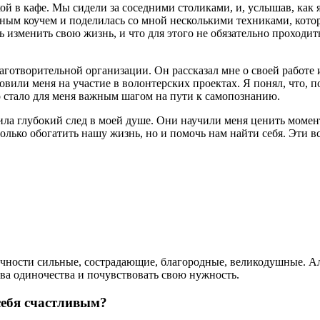
кой в кафе. Мы сидели за соседними столиками, и, услышав, как
м коучем и поделилась со мной несколькими техниками, которы
ь изменить свою жизнь, и что для этого не обязательно проходи
аготворительной организации. Он рассказал мне о своей работе 
вили меня на участие в волонтерских проектах. Я понял, что, по
о стало для меня важным шагом на пути к самопознанию.
вила глубокий след в моей душе. Они научили меня ценить моме
только обогатить нашу жизнь, но и помочь нам найти себя. Эти 
ичности сильные, сострадающие, благородные, великодушные. Ал
тва одиночества и почувствовать свою нужность.
себя счастливым?