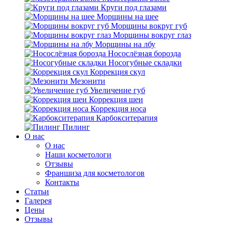
Круги под глазами
Морщины на шее
Морщины вокруг губ
Морщины вокруг глаз
Морщины на лбу
Носослёзная борозда
Носогубные складки
Коррекция скул
Мезонити
Увеличение губ
Коррекция шеи
Коррекция носа
Карбокситерапия
Пилинг
O нас
O нас
Наши косметологи
Отзывы
Франшиза для косметологов
Контакты
Статьи
Галерея
Цены
Отзывы