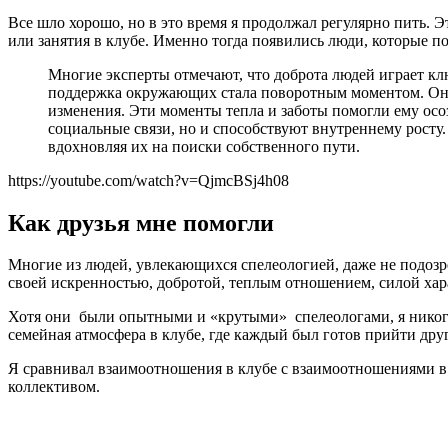
Все шло хорошо, но в это время я продолжал регулярно пить. 
или занятия в клубе. Именно тогда появились люди, которые п
Многие эксперты отмечают, что доброта людей играет клю
поддержка окружающих стала поворотным моментом. Он с
изменения. Эти моменты тепла и заботы помогли ему осо
социальные связи, но и способствуют внутреннему росту. 
вдохновляя их на поиски собственного пути.
https://youtube.com/watch?v=QjmcBSj4h08
Как друзья мне помогли
Многие из людей, увлекающихся спелеологией, даже не подозре
своей искренностью, добротой, теплым отношением, силой ха
Хотя они были опытными и «крутыми» спелеологами, я никогда
семейная атмосфера в клубе, где каждый был готов прийти дру
Я сравнивал взаимоотношения в клубе с взаимоотношениями в 
коллективом.