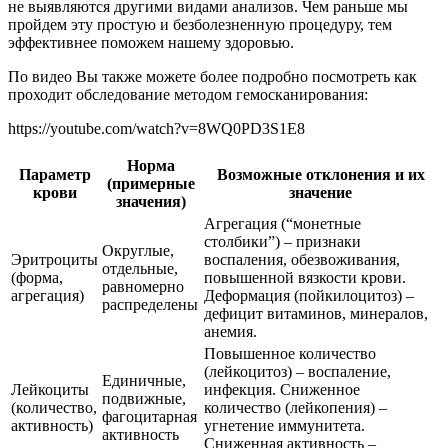
не выявляются другими видами анализов. Чем раньше мы
пройдем эту простую и безболезненную процедуру, тем
эффективнее поможем нашему здоровью.
По видео Вы также можете более подробно посмотреть как
проходит обследование методом гемосканирования:
https://youtube.com/watch?v=8WQ0PD3S1E8
Норма
Параметр
Возможные отклонения и их
(примерные
крови
значение
значения)
Агрегация (“монетные
столбики”) – признаки
Округлые,
Эритроциты
воспаления, обезвоживания,
отдельные,
(форма,
повышенной вязкости крови.
равномерно
агрегация)
Деформация (пойкилоцитоз) –
распределены
дефицит витаминов, минералов,
анемия.
Повышенное количество
(лейкоцитоз) – воспаление,
Единичные,
Лейкоциты
инфекция. Сниженное
подвижные,
(количество,
количество (лейкопения) –
фагоцитарная
активность)
угнетение иммунитета.
активность
Сниженная активность –