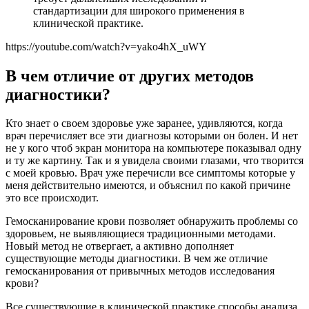
стандартизации для широкого применения в
клинической практике.
https://youtube.com/watch?v=yako4hX_uWY
В чем отличие от других методов
диагностики?
Кто знает о своем здоровье уже заранее, удивляются, когда
врач перечисляет все эти диагнозы которыми он болен. И нет
не у кого чтоб экран монитора на компьютере показывал одну
и ту же картину. Так и я увидела своими глазами, что творится
с моей кровью. Врач уже перечисли все симптомы которые у
меня действительно имеются, и объяснил по какой причине
это все происходит.
Гемосканирование крови позволяет обнаружить проблемы со
здоровьем, не выявляющиеся традиционными методами.
Новый метод не отвергает, а активно дополняет
существующие методы диагностики. В чем же отличие
гемосканирования от привычных методов исследования
крови?
Все существующие в клинической практике способы анализа