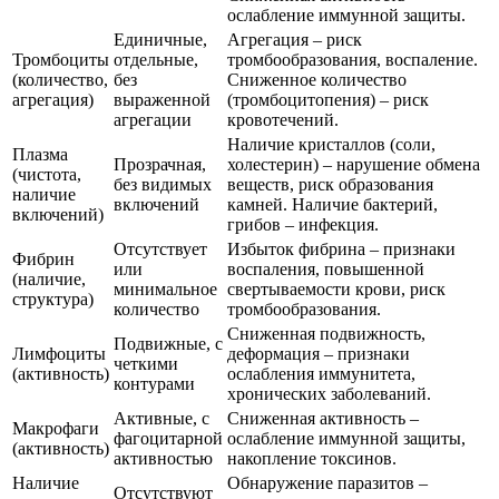
ослабление иммунной защиты.
Единичные,
Агрегация – риск
Тромбоциты
отдельные,
тромбообразования, воспаление.
(количество,
без
Сниженное количество
агрегация)
выраженной
(тромбоцитопения) – риск
агрегации
кровотечений.
Наличие кристаллов (соли,
Плазма
Прозрачная,
холестерин) – нарушение обмена
(чистота,
без видимых
веществ, риск образования
наличие
включений
камней. Наличие бактерий,
включений)
грибов – инфекция.
Отсутствует
Избыток фибрина – признаки
Фибрин
или
воспаления, повышенной
(наличие,
минимальное
свертываемости крови, риск
структура)
количество
тромбообразования.
Сниженная подвижность,
Подвижные, с
Лимфоциты
деформация – признаки
четкими
(активность)
ослабления иммунитета,
контурами
хронических заболеваний.
Активные, с
Сниженная активность –
Макрофаги
фагоцитарной
ослабление иммунной защиты,
(активность)
активностью
накопление токсинов.
Наличие
Обнаружение паразитов –
Отсутствуют