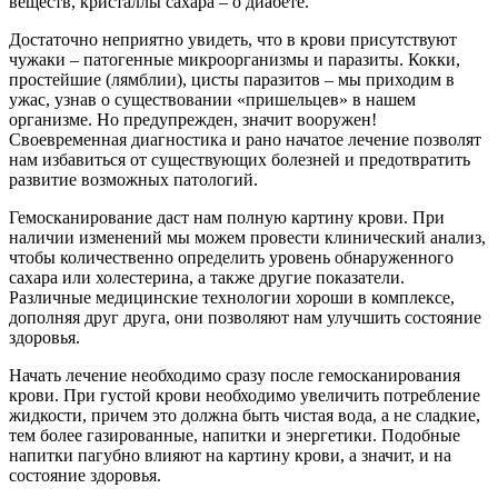
веществ, кристаллы сахара – о диабете.
Достаточно неприятно увидеть, что в крови присутствуют
чужаки – патогенные микроорганизмы и паразиты. Кокки,
простейшие (лямблии), цисты паразитов – мы приходим в
ужас, узнав о существовании «пришельцев» в нашем
организме. Но предупрежден, значит вооружен!
Своевременная диагностика и рано начатое лечение позволят
нам избавиться от существующих болезней и предотвратить
развитие возможных патологий.
Гемосканирование даст нам полную картину крови. При
наличии изменений мы можем провести клинический анализ,
чтобы количественно определить уровень обнаруженного
сахара или холестерина, а также другие показатели.
Различные медицинские технологии хороши в комплексе,
дополняя друг друга, они позволяют нам улучшить состояние
здоровья.
Начать лечение необходимо сразу после гемосканирования
крови. При густой крови необходимо увеличить потребление
жидкости, причем это должна быть чистая вода, а не сладкие,
тем более газированные, напитки и энергетики. Подобные
напитки пагубно влияют на картину крови, а значит, и на
состояние здоровья.