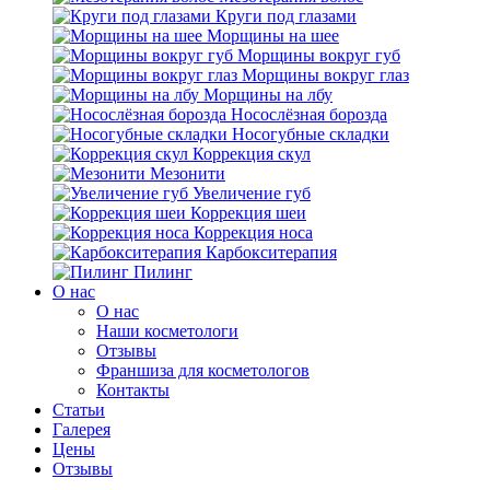
Круги под глазами
Морщины на шее
Морщины вокруг губ
Морщины вокруг глаз
Морщины на лбу
Носослёзная борозда
Носогубные складки
Коррекция скул
Мезонити
Увеличение губ
Коррекция шеи
Коррекция носа
Карбокситерапия
Пилинг
O нас
O нас
Наши косметологи
Отзывы
Франшиза для косметологов
Контакты
Статьи
Галерея
Цены
Отзывы