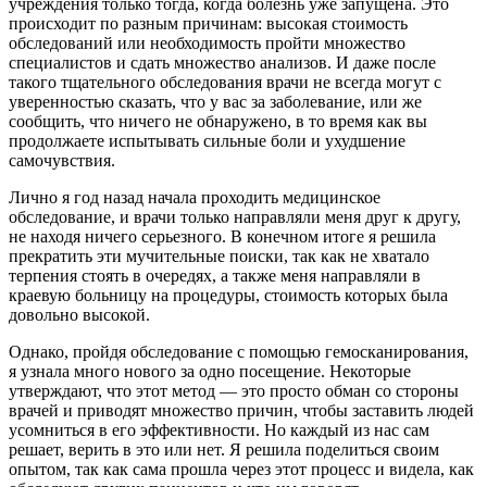
учреждения только тогда, когда болезнь уже запущена. Это
происходит по разным причинам: высокая стоимость
обследований или необходимость пройти множество
специалистов и сдать множество анализов. И даже после
такого тщательного обследования врачи не всегда могут с
уверенностью сказать, что у вас за заболевание, или же
сообщить, что ничего не обнаружено, в то время как вы
продолжаете испытывать сильные боли и ухудшение
самочувствия.
Лично я год назад начала проходить медицинское
обследование, и врачи только направляли меня друг к другу,
не находя ничего серьезного. В конечном итоге я решила
прекратить эти мучительные поиски, так как не хватало
терпения стоять в очередях, а также меня направляли в
краевую больницу на процедуры, стоимость которых была
довольно высокой.
Однако, пройдя обследование с помощью гемосканирования,
я узнала много нового за одно посещение. Некоторые
утверждают, что этот метод — это просто обман со стороны
врачей и приводят множество причин, чтобы заставить людей
усомниться в его эффективности. Но каждый из нас сам
решает, верить в это или нет. Я решила поделиться своим
опытом, так как сама прошла через этот процесс и видела, как