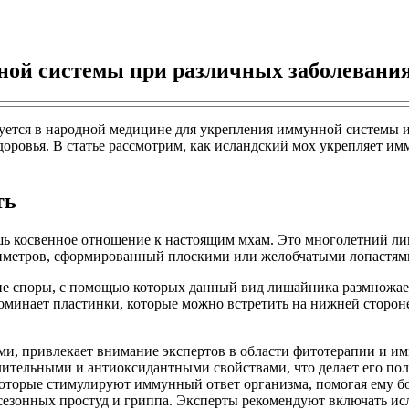
ной системы при различных заболевани
ется в народной медицине для укрепления иммунной системы и 
доровья. В статье рассмотрим, как исландский мох укрепляет им
ть
ишь косвенное отношение к настоящим мхам. Это многолетний л
тиметров, сформированный плоскими или желобчатыми лопастям
ие споры, с помощью которых данный вид лишайника размножает
поминает пластинки, которые можно встретить на нижней сторон
и, привлекает внимание экспертов в области фитотерапии и им
тельными и антиоксидантными свойствами, что делает его пол
оторые стимулируют иммунный ответ организма, помогая ему бо
сезонных простуд и гриппа. Эксперты рекомендуют включать исл