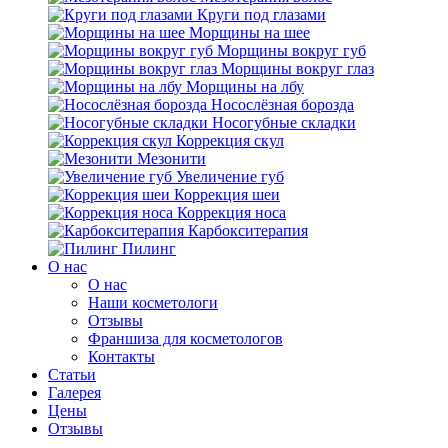
Круги под глазами
Морщины на шее
Морщины вокруг губ
Морщины вокруг глаз
Морщины на лбу
Носослёзная борозда
Носогубные складки
Коррекция скул
Мезонити
Увеличение губ
Коррекция шеи
Коррекция носа
Карбокситерапия
Пилинг
O нас
O нас
Наши косметологи
Отзывы
Франшиза для косметологов
Контакты
Статьи
Галерея
Цены
Отзывы