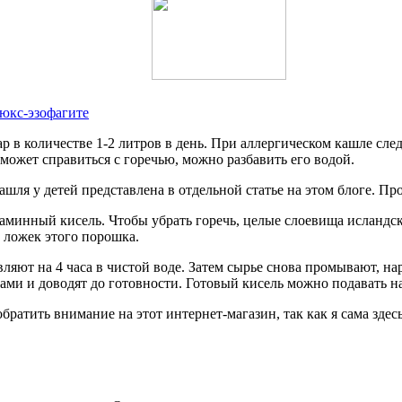
юкс-эзофагите
в количестве 1-2 литров в день. При аллергическом кашле следу
 может справиться с горечью, можно разбавить его водой.
ля у детей представлена в отдельной статье на этом блоге. Про
минный кисель. Чтобы убрать горечь, целые слоевища исландск
 ложек этого порошка.
ют на 4 часа в чистой воде. Затем сырье снова промывают, нар
и и доводят до готовности. Готовый кисель можно подавать на
ратить внимание на этот интернет-магазин, так как я сама здес