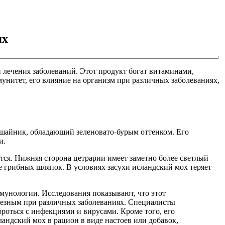
ях
лечения заболеваний. Этот продукт богат витаминами,
мунитет, его влияние на организм при различных заболеваниях,
ишайник, обладающий зеленовато-бурым оттенком. Его
и.
ся. Нижняя сторона цетрарии имеет заметно более светлый
е грибных шляпок. В условиях засухи исландский мох теряет
мунологии. Исследования показывают, что этот
езным при различных заболеваниях. Специалисты
роться с инфекциями и вирусами. Кроме того, его
андский мох в рацион в виде настоев или добавок,