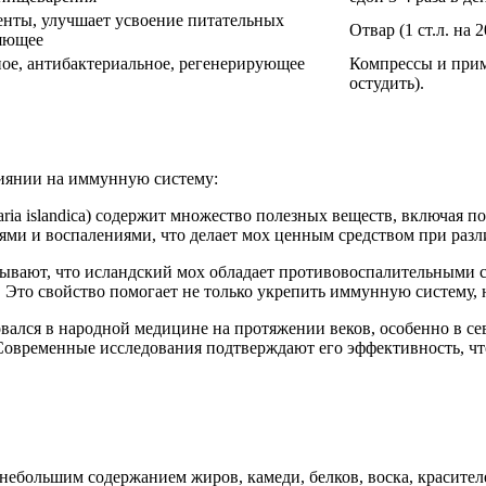
нты, улучшает усвоение питательных
Отвар (1 ст.л. на 
яющее
ое, антибактериальное, регенерирующее
Компрессы и примо
остудить).
лиянии на иммунную систему:
raria islandica) содержит множество полезных веществ, включая
ями и воспалениями, что делает мох ценным средством при разл
зывают, что исландский мох обладает противовоспалительными с
. Это свойство помогает не только укрепить иммунную систему,
вался в народной медицине на протяжении веков, особенно в с
Современные исследования подтверждают его эффективность, что
 небольшим содержанием жиров, камеди, белков, воска, красител