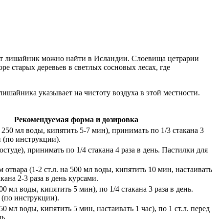
тот лишайник можно найти в Исландии. Слоевища цетрарии
ре старых деревьев в светлых сосновых лесах, где
лишайника указывает на чистоту воздуха в этой местности.
Рекомендуемая форма и дозировка
а 250 мл воды, кипятить 5-7 мин), принимать по 1/3 стакана 3
п (по инструкции).
остуде), принимать по 1/4 стакана 4 раза в день. Пастилки для
отвара (1-2 ст.л. на 500 мл воды, кипятить 10 мин, настаивать
акана 2-3 раза в день курсами.
200 мл воды, кипятить 5 мин), по 1/4 стакана 3 раза в день.
 (по инструкции).
250 мл воды, кипятить 5 мин, настаивать 1 час), по 1 ст.л. перед
нь.