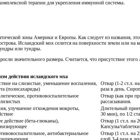
 комплексной терапии для укрепления иммунной системы.
атической зоны Америки и Европы. Как следует из названия, э
строва. Исландский мох селится на поверхности земли или на ко
тундры или тундры.
осли значительного размера. Считается, что присутствие этого 
зм действия исландского мха
твие на слизистые, уменьшение воспаления,
Отвар (1-2 ст.л. н
та (полисахариды)
раза в день. Сиро
литическое, противовоспалительное
Отвар (как при пр
слизистых
рассасывания.
ия, улучшение отхождения мокроты,
Длительный прием 
йствие
30 мин), по 1/2 ст
действие (бета-глюканы),
Отвар (1 ст.л. на 
онизирующее
Капсулы/таблетки
тивовоспалительное, антибактериальное
Отвар (1 ст.л. на 
 пищеварения
едой 3-4 раза в де