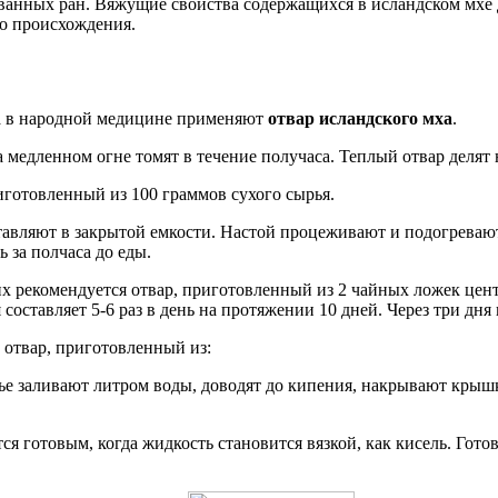
ванных ран. Вяжущие свойства содержащихся в исландском мхе
го происхождения.
а в народной медицине применяют
отвар исландского мха
.
 медленном огне томят в течение получаса. Теплый отвар делят 
иготовленный из 100 граммов сухого сырья.
авляют в закрытой емкости. Настой процеживают и подогревают
 за полчаса до еды.
х рекомендуется отвар, приготовленный из 2 чайных ложек цен
составляет 5-6 раз в день на протяжении 10 дней. Через три дня
 отвар, приготовленный из:
е заливают литром воды, доводят до кипения, накрывают крышк
ся готовым, когда жидкость становится вязкой, как кисель. Гот