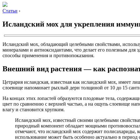
Статьи
›
Исландский мох для укрепления иммун
Исландский мох, обладающий целебными свойствами, использу
минералами и антиоксидантами, что делает его полезным для з
способы применения и противопоказания.
Внешний вид растения — как распозна
Цетрария исландская, известная как исландский мох, имеет л
слоевище напоминает рыхлый дерн толщиной от 10 до 15 сан
На концах этих лопастей образуются плодовые тела, содержащ
цвет по сравнению с верхней частью, а на ощупь слоевище на
влагу и становится хрупким.
Исландский мох, известный своими целебными свойствам
природный компонент обладает мощными противовоспали
отмечают, что исландский мох содержит полисахариды, к
использование может быть особенно актуально в период 