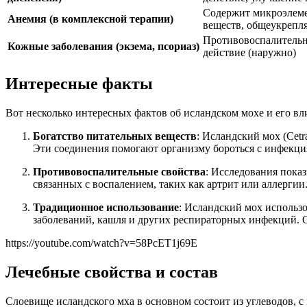
Содержит микроэлеме
Анемия (в комплексной терапии)
веществ, общеукрепл
Противовоспалительн
Кожные заболевания (экзема, псориаз)
действие (наружно)
Интересные факты
Вот несколько интересных фактов об исландском мохе и его в
Богатство питательных веществ
: Исландский мох (Cet
Эти соединения помогают организму бороться с инфекци
Противовоспалительные свойства
: Исследования пока
связанных с воспалением, таких как артрит или аллергии
Традиционное использование
: Исландский мох использо
заболеваний, кашля и других респираторных инфекций. 
https://youtube.com/watch?v=58PcET1j69E
Лечебные свойства и состав
Слоевище исландского мха в основном состоит из углеводов, с