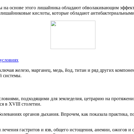
ты на основе этого лишайника обладают обволакивающим эффект
 лишайниковые кислоты, которые обладают антибактериальными
 условиях
лючая железо, марганец, медь, йод, титан и ряд других компон
й системы.
словиями, подходящими для земледелия, цетрарию на протяжении
я в XVIII столетии.
леваниях органов дыхания. Впрочем, как показала практика, по
 лечения гастритов и язв, общего истощения, анемии, ожогов и