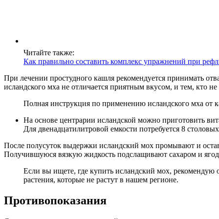
Читайте также:
Как правильно составить комплекс упражнений при рефл
При лечении простудного кашля рекомендуется принимать отвар 
исландского мха не отличается приятным вкусом, и тем, кто не
Полная инструкция по применению исландского мха от каш
На основе центрарии исландской можно приготовить вита
Для двенадцатилитровой емкости потребуется 8 столовых
После полусуток выдержки исландский мох промывают и оставля
Получившуюся вязкую жидкость подслащивают сахаром и ягодам
Если вы ищете, где купить исландский мох, рекомендую об
растения, которые не растут в нашем регионе.
Противопоказания