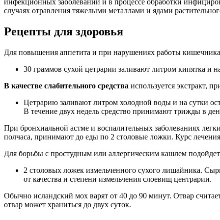
инфекционных заболеваний и в процессе обработки инфициро
случаях отравления тяжелыми металлами и ядами растительно
Рецепты для здоровья
Для повышения аппетита и при нарушениях работы кишечник
30 граммов сухой цетрарии заливают литром кипятка и на
В качестве слабительного средства
используется экстракт, пр
Цетрарию заливают литром холодной воды и на сутки ост
В течение двух недель средство принимают трижды в день
При бронхиальной астме и воспалительных заболеваниях легки
полчаса, принимают до еды по 2 столовые ложки. Курс лечения 
Для борьбы с простудным или аллергическим кашлем подойдет
2 столовых ложек измельченного сухого лишайника. Сырь
от качества и степени измельчения слоевищ центрарии.
Обычно исландский мох варят от 40 до 90 минут. Отвар считает
отвар может храниться до двух суток.