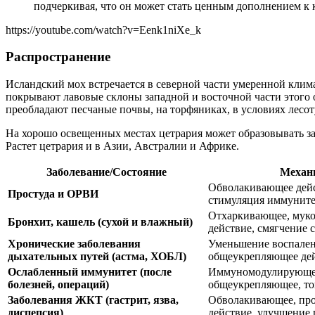
подчеркивая, что он может стать ценным дополнением к
https://youtube.com/watch?v=Eenk1niXe_k
Распространение
Исландский мох встречается в северной части умеренной клим
покрывают лавовые склоны западной и восточной части этого о
преобладают песчаные почвы, на торфяниках, в условиях лесо
На хорошо освещенных местах цетрария может образовывать зар
Растет цетрария и в Азии, Австралии и Африке.
Заболевание/Состояние
Механи
Обволакивающее дейс
Простуда и ОРВИ
стимуляция иммуните
Отхаркивающее, муко
Бронхит, кашель (сухой и влажный)
действие, смягчение 
Хронические заболевания
Уменьшение воспален
дыхательных путей (астма, ХОБЛ)
общеукрепляющее де
Ослабленный иммунитет (после
Иммуномодулирующее 
болезней, операций)
общеукрепляющее, т
Заболевания ЖКТ (гастрит, язва,
Обволакивающее, про
диспепсия)
действие, улучшение