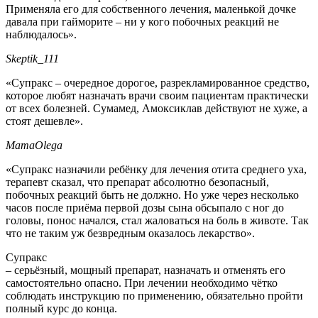
Применяла его для собственного лечения, маленькой дочке
давала при гайморите – ни у кого побочных реакций не
наблюдалось».
Skeptik_111
«Супракс – очередное дорогое, разрекламированное средство,
которое любят назначать врачи своим пациентам практически
от всех болезней. Сумамед, Амоксиклав действуют не хуже, а
стоят дешевле».
MamaOlega
«Супракс назначили ребёнку для лечения отита среднего уха,
терапевт сказал, что препарат абсолютно безопасный,
побочных реакций быть не должно. Но уже через несколько
часов после приёма первой дозы сына обсыпало с ног до
головы, понос начался, стал жаловаться на боль в животе. Так
что не таким уж безвредным оказалось лекарство».
Супракс
– серьёзный, мощный препарат, назначать и отменять его
самостоятельно опасно. При лечении необходимо чётко
соблюдать инструкцию по применению, обязательно пройти
полный курс до конца.