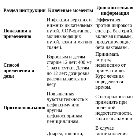
Дополнительная
Раздел инструкции
Ключевые моменты
информация
Инфекции верхних и
Эффективен
нижних дыхательных
против широкого
Показания к
путей, ЛОР-органов,
спектра бактерий,
применению
мочевыводящих
включая штаммы,
путей, кожи и мягких
продуцирующие
тканей.
бета-лактамазы.
Принимать
Взрослым и детям
внутрь,
старше 12 лет: 400 мг
Способ
независимо от
1 раз в сутки. Детям
применения и
приема пищи.
до 12 лет: дозировка
дозы
Курс лечения
рассчитывается по
определяется
весу.
врачом.
Повышенная
С осторожностью
чувствительность к
применять при
цефиксиму или
Противопоказания
почечной
другим
недостаточности,
цефалоспоринам,
колите в анамнезе.
пенициллинам.
В случае
Диарея, тошнота,
возникновения