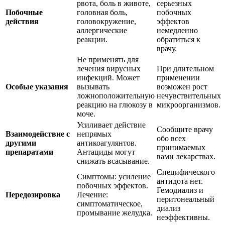
рвота, боль в животе,
серьезных
Побочные
головная боль,
побочных
действия
головокружение,
эффектов
аллергические
немедленно
реакции.
обратиться к
врачу.
Не применять для
лечения вирусных
При длительном
инфекций. Может
применении
Особые указания
вызывать
возможен рост
ложноположительную
нечувствительных
реакцию на глюкозу в
микроорганизмов.
моче.
Усиливает действие
Сообщите врачу
Взаимодействие с
непрямых
обо всех
другими
антикоагулянтов.
принимаемых
препаратами
Антациды могут
вами лекарствах.
снижать всасывание.
Специфического
Симптомы: усиление
антидота нет.
побочных эффектов.
Гемодиализ и
Передозировка
Лечение:
перитонеальный
симптоматическое,
диализ
промывание желудка.
неэффективны.