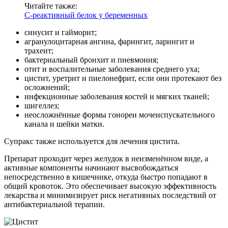
Читайте также:
С-реактивный белок у беременных
синусит и гайморит;
агранулоцитарная ангина, фарингит, ларингит и
трахеит;
бактериальный бронхит и пневмония;
отит и воспалительные заболевания среднего уха;
цистит, уретрит и пиелонефрит, если они протекают без
осложнений;
инфекционные заболевания костей и мягких тканей;
шигеллез;
неосложнённые формы гонореи мочеиспускательного
канала и шейки матки.
Супракс также используется для лечения цистита.
Препарат проходит через желудок в неизменённом виде, а
активные компоненты начинают высвобождаться
непосредственно в кишечнике, откуда быстро попадают в
общий кровоток. Это обеспечивает высокую эффективность
лекарства и минимизирует риск негативных последствий от
антибактериальной терапии.