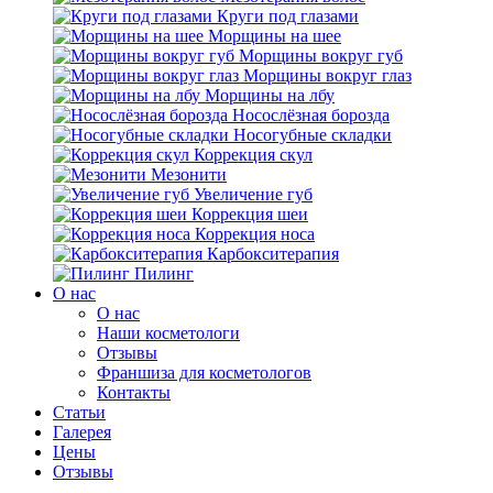
Круги под глазами
Морщины на шее
Морщины вокруг губ
Морщины вокруг глаз
Морщины на лбу
Носослёзная борозда
Носогубные складки
Коррекция скул
Мезонити
Увеличение губ
Коррекция шеи
Коррекция носа
Карбокситерапия
Пилинг
O нас
O нас
Наши косметологи
Отзывы
Франшиза для косметологов
Контакты
Статьи
Галерея
Цены
Отзывы