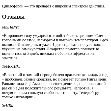
Циклоферон — это препарат с широким спектром действия.
Отзывы
MiSHaNya
«В прошлом году умудрился зимой заболеть гриппом. Слег с
головными болями, насморком и высокой температурой. Врач
выписал Ингавирин, и уже в 1 день приёма я почувствовал
улучшение самочувствия. Лекарство помогло полностью
вылечиться за 5 дней, никаких побочных эффектов не
заметил».
ToMoCHka
«В осенний и зимний период болею практически каждый год
– пробовала разные средства, но помогает только Ингавирин.
Раньше пила ещё Амизон, он стоит дешевле, но в последний
раз он не дал положительного результата, напротив, я
почувствовала сильную слабость и тошноту. Теперь беру
только Ингавирин».
SvETik