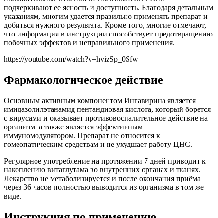
подчеркивают ее ясность и доступность. Благодаря детальным
указаниям, многим удается правильно применять препарат и
добиться нужного результата. Кроме того, многие отмечают,
что информация в инструкции способствует предотвращению
побочных эффектов и неправильного применения.
https://youtube.com/watch?v=hvizSp_0Sfw
Фармакологическое действие
Основным активным компонентом Ингавирина является
имидазолилэтанамид пентандиовая кислота, который борется
с вирусами и оказывает противовоспалительное действие на
организм, а также является эффективным
иммуномодулятором. Препарат не относится к
гомеопатическим средствам и не ухудшает работу ЦНС.
Регулярное употребление на протяжении 7 дней приводит к
накоплению витаглутама во внутренних органах и тканях.
Лекарство не метаболизируется и после окончания приёма
через 36 часов полностью выводится из организма в том же
виде.
Инструкция по применению