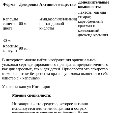
Дополнительные
Форма
Дозировка
Активное вещество
компоненты
Лактоза, магния
стеарат,
Капсулы
Имидазолилэтанамид
картофельный
синего
60 мг
пентандиовой
крахмал и
цвета
кислоты
коллоидный
диоксид кремния
30 мг
Красные
90 мг
капсулы
В интернете можно найти изображения оригинальной
упаковки сертифицированного препарата, предназначенного
как для взрослых, так и для детей. Приобрести это лекарство
можно в аптеке без рецепта врача – упаковка включает в себя
блистер с 7 капсулами.
Упаковка капсул Ингавирин
Мнение специалиста:
Ингавирин – это средство, которое активно
используется для лечения гриппа и острых
респираторных вирусных инфекций. Врачи