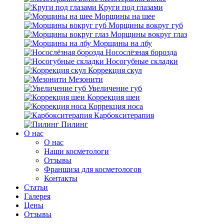
Круги под глазами
Морщины на шее
Морщины вокруг губ
Морщины вокруг глаз
Морщины на лбу
Носослёзная борозда
Носогубные складки
Коррекция скул
Мезонити
Увеличение губ
Коррекция шеи
Коррекция носа
Карбокситерапия
Пилинг
O нас
O нас
Наши косметологи
Отзывы
Франшиза для косметологов
Контакты
Статьи
Галерея
Цены
Отзывы