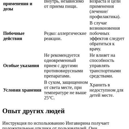
Внутрь, независимо
возраста и цели
применения и
от приема пищи.
применения
дозы
(лечение/
профилактика).
В случае
возникновения
Побочные
Редко: аллергические
побочных
действия
реакции.
эффектов следует
обратиться к
врачу.
Не рекомендуется
Не влияет на
одновременный
способность
Особые указания
прием с другими
управлять
противовирусными
транспортными
препаратами.
средствами.
В сухом, защищенном
Хранить в
от света месте, при
Условия хранения
недоступном для
температуре не выше
детей месте.
25°C.
Опыт других людей
Инструкция по использованию Ингавирина получает
положительные отклики от пользователей. Они