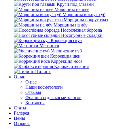
Круги под глазами
Морщины на шее
Морщины вокруг губ
Морщины вокруг глаз
Морщины на лбу
Носослёзная борозда
Носогубные складки
Коррекция скул
Мезонити
Увеличение губ
Коррекция шеи
Коррекция носа
Карбокситерапия
Пилинг
O нас
O нас
Наши косметологи
Отзывы
Франшиза для косметологов
Контакты
Статьи
Галерея
Цены
Отзывы