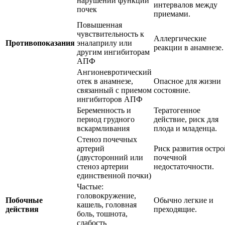
нарушении функции
интервалов между
почек
приемами.
Повышенная
чувствительность к
Аллергические
Противопоказания
эналаприлу или
реакции в анамнезе.
другим ингибиторам
АПФ
Ангионевротический
отек в анамнезе,
Опасное для жизни
связанный с приемом
состояние.
ингибиторов АПФ
Беременность и
Тератогенное
период грудного
действие, риск для
вскармливания
плода и младенца.
Стеноз почечных
артерий
Риск развития остро
(двусторонний или
почечной
стеноз артерии
недостаточности.
единственной почки)
Частые:
головокружение,
Побочные
Обычно легкие и
кашель, головная
действия
преходящие.
боль, тошнота,
слабость