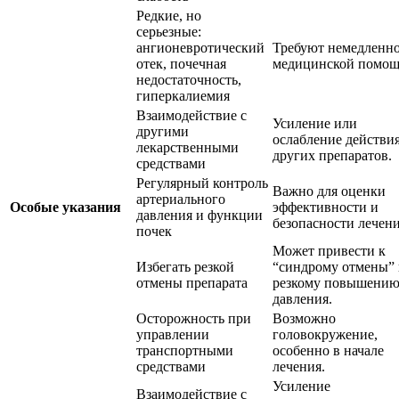
Редкие, но
серьезные:
ангионевротический
Требуют немедленн
отек, почечная
медицинской помощ
недостаточность,
гиперкалиемия
Взаимодействие с
Усиление или
другими
ослабление действи
лекарственными
других препаратов.
средствами
Регулярный контроль
Важно для оценки
артериального
Особые указания
эффективности и
давления и функции
безопасности лечени
почек
Может привести к
Избегать резкой
“синдрому отмены”
отмены препарата
резкому повышени
давления.
Осторожность при
Возможно
управлении
головокружение,
транспортными
особенно в начале
средствами
лечения.
Усиление
Взаимодействие с