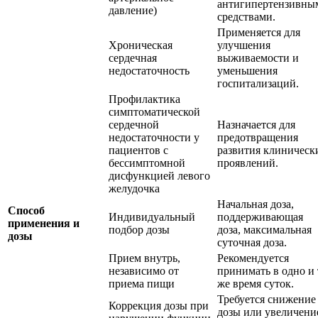
антигипертензивны
давление)
средствами.
Применяется для
Хроническая
улучшения
сердечная
выживаемости и
недостаточность
уменьшения
госпитализаций.
Профилактика
симптоматической
сердечной
Назначается для
недостаточности у
предотвращения
пациентов с
развития клиническ
бессимптомной
проявлений.
дисфункцией левого
желудочка
Начальная доза,
Способ
Индивидуальный
поддерживающая
применения и
подбор дозы
доза, максимальная
дозы
суточная доза.
Прием внутрь,
Рекомендуется
независимо от
принимать в одно и 
приема пищи
же время суток.
Требуется снижение
Коррекция дозы при
дозы или увеличени