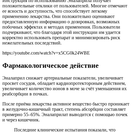
Инструкция по использованию Эналаприла получает
положительные отклики от пользователей. Многие отмечают
ее ясность и доступность, что способствует легкому
применению лекарства. Они положительно оценивают
предоставленную информацию о дозировках, возможных
побочных эффектах и методах применения. Пользователи
подчеркивают, что благодаря этой инструкции им удается
корректно использовать препарат и минимизировать риск
нежелательных последствий.
https://youtube.com/watch?v=x5CG0k24WBE
Фармакологическое действие
Эналаприл снижает артериальные показатели, увеличивает
просвет сосудов, обладает кардиопротектороным действием,
увеличивает количество ионов в моче за счёт уменьшения их
реабсорбции в почках.
После приёма лекарства активное вещество быстро проникает
в желудочно-кишечный тракт, степень абсорбции составляет
примерно 55–65%. Эналаприлат выводится с помощью почек
и через кишечник.
Последние клинические испытания показали, что