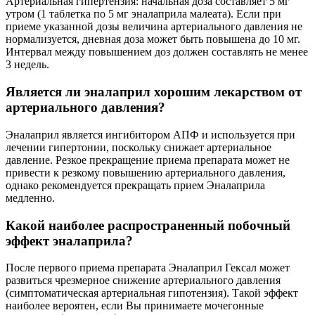
Артериальная гипертензия: начальная доза составляет 5 мг
утром (1 таблетка по 5 мг эналаприла малеата). Если при
приеме указанной дозы величина артериального давления не
нормализуется, дневная доза может быть повышена до 10 мг.
Интервал между повышением доз должен составлять не менее
3 недель.
Является ли эналаприл хорошим лекарством от
артериального давления?
Эналаприл является ингибитором АПФ и используется при
лечении гипертонии, поскольку снижает артериальное
давление. Резкое прекращение приема препарата может не
привести к резкому повышению артериального давления,
однако рекомендуется прекращать прием Эналаприла
медленно.
Какой наиболее распространенный побочный
эффект эналаприла?
После первого приема препарата Эналаприл Гексал может
развиться чрезмерное снижение артериального давления
(симптоматическая артериальная гипотензия). Такой эффект
наиболее вероятен, если Вы принимаете мочегонные