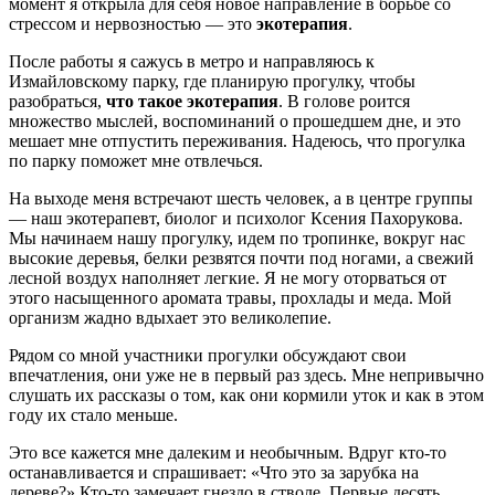
момент я открыла для себя новое направление в борьбе со
стрессом и нервозностью — это
экотерапия
.
После работы я сажусь в метро и направляюсь к
Измайловскому парку, где планирую прогулку, чтобы
разобраться,
что такое экотерапия
. В голове роится
множество мыслей, воспоминаний о прошедшем дне, и это
мешает мне отпустить переживания. Надеюсь, что прогулка
по парку поможет мне отвлечься.
На выходе меня встречают шесть человек, а в центре группы
— наш экотерапевт, биолог и психолог Ксения Пахорукова.
Мы начинаем нашу прогулку, идем по тропинке, вокруг нас
высокие деревья, белки резвятся почти под ногами, а свежий
лесной воздух наполняет легкие. Я не могу оторваться от
этого насыщенного аромата травы, прохлады и меда. Мой
организм жадно вдыхает это великолепие.
Рядом со мной участники прогулки обсуждают свои
впечатления, они уже не в первый раз здесь. Мне непривычно
слушать их рассказы о том, как они кормили уток и как в этом
году их стало меньше.
Это все кажется мне далеким и необычным. Вдруг кто-то
останавливается и спрашивает: «Что это за зарубка на
дереве?» Кто-то замечает гнездо в стволе. Первые десять