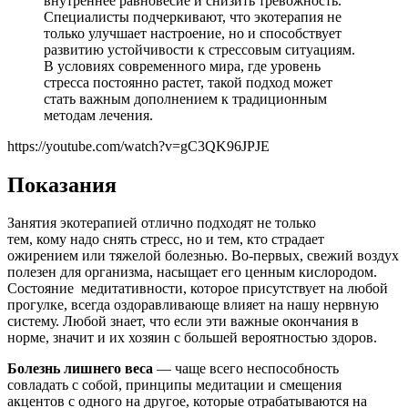
внутреннее равновесие и снизить тревожность.
Специалисты подчеркивают, что экотерапия не
только улучшает настроение, но и способствует
развитию устойчивости к стрессовым ситуациям.
В условиях современного мира, где уровень
стресса постоянно растет, такой подход может
стать важным дополнением к традиционным
методам лечения.
https://youtube.com/watch?v=gC3QK96JPJE
Показания
Занятия экотерапией отлично подходят не только
тем, кому надо снять стресс, но и тем, кто страдает
ожирением или тяжелой болезнью. Во-первых, свежий воздух
полезен для организма, насыщает его ценным кислородом.
Состояние медитативности, которое присутствует на любой
прогулке, всегда оздоравливающе влияет на нашу нервную
систему. Любой знает, что если эти важные окончания в
норме, значит и их хозяин с большей вероятностью здоров.
Болезнь лишнего веса
— чаще всего неспособность
совладать с собой, принципы медитации и смещения
акцентов с одного на другое, которые отрабатываются на