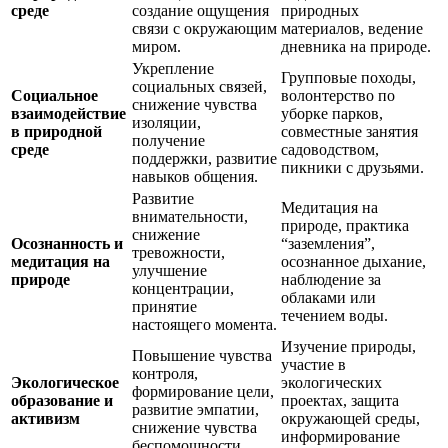
среде
создание ощущения
природных
связи с окружающим
материалов, ведение
миром.
дневника на природе.
Укрепление
Групповые походы,
социальных связей,
Социальное
волонтерство по
снижение чувства
взаимодействие
уборке парков,
изоляции,
в природной
совместные занятия
получение
среде
садоводством,
поддержки, развитие
пикники с друзьями.
навыков общения.
Развитие
Медитация на
внимательности,
природе, практика
снижение
Осознанность и
“заземления”,
тревожности,
медитация на
осознанное дыхание,
улучшение
природе
наблюдение за
концентрации,
облаками или
принятие
течением воды.
настоящего момента.
Изучение природы,
Повышение чувства
участие в
контроля,
Экологическое
экологических
формирование цели,
образование и
проектах, защита
развитие эмпатии,
активизм
окружающей среды,
снижение чувства
информирование
беспомощности.