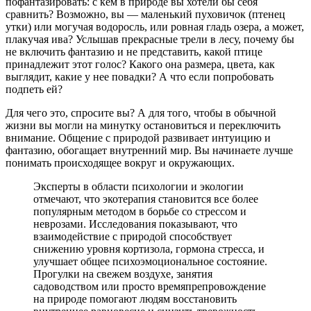
пофантазировать: с кем в природе вы хотели бы себя
сравнить? Возможно, вы — маленький пуховичок (птенец
утки) или могучая водоросль, или ровная гладь озера, а может,
плакучая ива? Услышав прекрасные трели в лесу, почему бы
не включить фантазию и не представить, какой птице
принадлежит этот голос? Какого она размера, цвета, как
выглядит, какие у нее повадки? А что если попробовать
подпеть ей?
Для чего это, спросите вы? А для того, чтобы в обычной
жизни вы могли на минутку остановиться и переключить
внимание. Общение с природой развивает интуицию и
фантазию, обогащает внутренний мир. Вы начинаете лучше
понимать происходящее вокруг и окружающих.
Эксперты в области психологии и экологии
отмечают, что экотерапия становится все более
популярным методом в борьбе со стрессом и
неврозами. Исследования показывают, что
взаимодействие с природой способствует
снижению уровня кортизола, гормона стресса, и
улучшает общее психоэмоциональное состояние.
Прогулки на свежем воздухе, занятия
садоводством или просто времяпрепровождение
на природе помогают людям восстановить