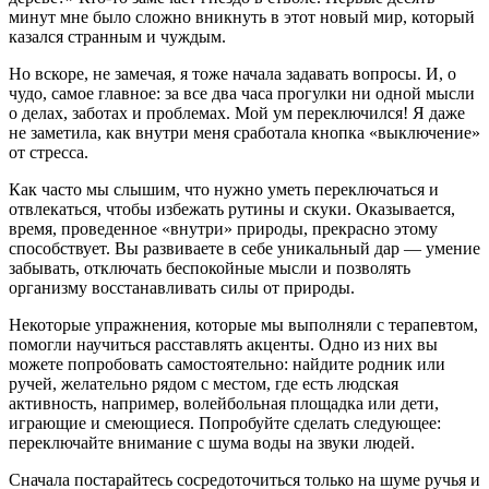
минут мне было сложно вникнуть в этот новый мир, который
казался странным и чуждым.
Но вскоре, не замечая, я тоже начала задавать вопросы. И, о
чудо, самое главное: за все два часа прогулки ни одной мысли
о делах, заботах и проблемах. Мой ум переключился! Я даже
не заметила, как внутри меня сработала кнопка «выключение»
от стресса.
Как часто мы слышим, что нужно уметь переключаться и
отвлекаться, чтобы избежать рутины и скуки. Оказывается,
время, проведенное «внутри» природы, прекрасно этому
способствует. Вы развиваете в себе уникальный дар — умение
забывать, отключать беспокойные мысли и позволять
организму восстанавливать силы от природы.
Некоторые упражнения, которые мы выполняли с терапевтом,
помогли научиться расставлять акценты. Одно из них вы
можете попробовать самостоятельно: найдите родник или
ручей, желательно рядом с местом, где есть людская
активность, например, волейбольная площадка или дети,
играющие и смеющиеся. Попробуйте сделать следующее:
переключайте внимание с шума воды на звуки людей.
Сначала постарайтесь сосредоточиться только на шуме ручья и