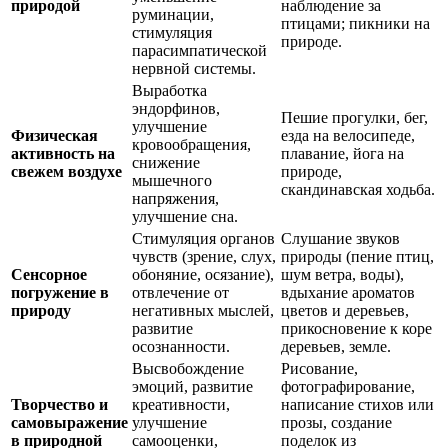
природой
наблюдение за
руминации,
птицами; пикники на
стимуляция
природе.
парасимпатической
нервной системы.
Выработка
эндорфинов,
Пешие прогулки, бег,
улучшение
Физическая
езда на велосипеде,
кровообращения,
активность на
плавание, йога на
снижение
свежем воздухе
природе,
мышечного
скандинавская ходьба.
напряжения,
улучшение сна.
Стимуляция органов
Слушание звуков
чувств (зрение, слух,
природы (пение птиц,
Сенсорное
обоняние, осязание),
шум ветра, воды),
погружение в
отвлечение от
вдыхание ароматов
природу
негативных мыслей,
цветов и деревьев,
развитие
прикосновение к коре
осознанности.
деревьев, земле.
Высвобождение
Рисование,
эмоций, развитие
фотографирование,
Творчество и
креативности,
написание стихов или
самовыражение
улучшение
прозы, создание
в природной
самооценки,
поделок из