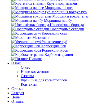
Круги под глазами
Морщины на шее
Морщины вокруг губ
Морщины вокруг глаз
Морщины на лбу
Носослёзная борозда
Носогубные складки
Коррекция скул
Мезонити
Увеличение губ
Коррекция шеи
Коррекция носа
Карбокситерапия
Пилинг
O нас
O нас
Наши косметологи
Отзывы
Франшиза для косметологов
Контакты
Статьи
Галерея
Цены
Отзывы