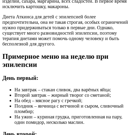
изделий, сахара, маргарина, всех сладостей. В первое время
исключить картошку, макароны.
Диета Аткинса для детей с эпилепсией более
предпочтительна, она не такая строгая, особых ограничений
нужно придерживаться только в первые дни. Однако,
существует много разновидностей эпилепсии, поэтому
терапия диетами может помочь одному человеку и быть
бесполезной для другого.
Примерное меню на неделю при
эпилепсии
День первый:
На завтрак – стакан сливок, два варёных яйца;
Второй завтрак – жирный творог со сметаной;
На обед – мясное рагу с гречкой;
Полдник – яичница с ветчиной и сыром, сливочный
пломбир;
На ужин – куриная грудка, приготовленная на пару,
один помидор, несколько маслин.
День второй: