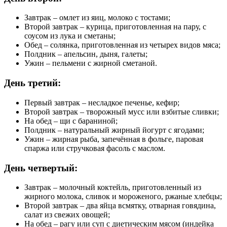
Завтрак – омлет из яиц, молоко с тостами;
Второй завтрак – курица, приготовленная на пару, с
соусом из лука и сметаны;
Обед – солянка, приготовленная из четырех видов мяса;
Полдник – апельсин, дыня, галеты;
Ужин – пельмени с жирной сметаной.
День третий:
Первый завтрак – несладкое печенье, кефир;
Второй завтрак – творожный мусс или взбитые сливки;
На обед – щи с бараниной;
Полдник – натуральный жирный йогурт с ягодами;
Ужин – жирная рыба, запечённая в фольге, паровая
спаржа или стручковая фасоль с маслом.
День четвертый:
Завтрак – молочный коктейль, приготовленный из
жирного молока, сливок и мороженого, ржаные хлебцы;
Второй завтрак – два яйца всмятку, отварная говядина,
салат из свежих овощей;
На обед – рагу или суп с диетическим мясом (индейка