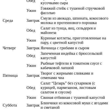
Обед
кусочками сыра
Говяжий стейк с тушеной стручковой
Ужин
фасолью
Смузи из авокадо, шпината, кокосового
Среда
Завтрак
молока и протеинового порошка
Салат из тунца, яиц, сельдерея и
Обед
майонеза
Куриные котлеты, приготовленные на
Ужин
пару, с цветной капустой
Четверг
Завтрак
Яичница с грибами и сыром
Запеченная индейка с брюссельской
Обед
капустой
Рыбные тефтели в томатном соусе с
Ужин
кабачковой лапшой
Творог с жирными сливками и
Пятница
Завтрак
семенами чиа
Салат “Цезарь” без сухариков (с
Обед
курицей, пармезаном, листовым
салатом и соусом)
Ужин
Свиная отбивная с тушеной капустой
Блинчики из кокосовой муки с ягодами
Суббота
Завтрак
и сметаной