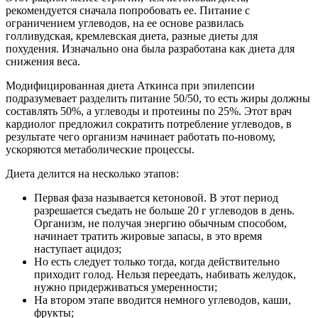
рекомендуется сначала попробовать ее. Питание с
ограничением углеводов, на ее основе развилась
голливудская, кремлевская диета, разные диеты для
похудения. Изначально она была разработана как диета для
снижения веса.
Модифицированная диета Аткинса при эпилепсии
подразумевает разделить питание 50/50, то есть жиры должны
составлять 50%, а углеводы и протеины по 25%. Этот врач
кардиолог предложил сократить потребление углеводов, в
результате чего организм начинает работать по-новому,
ускоряются метаболические процессы.
Диета делится на несколько этапов:
Первая фаза называется кетоновой. В этот период
разрешается съедать не больше 20 г углеводов в день.
Организм, не получая энергию обычным способом,
начинает тратить жировые запасы, в это время
наступает ацидоз;
Но есть следует только тогда, когда действительно
приходит голод. Нельзя переедать, набивать желудок,
нужно придерживаться умеренности;
На втором этапе вводится немного углеводов, каши,
фрукты;