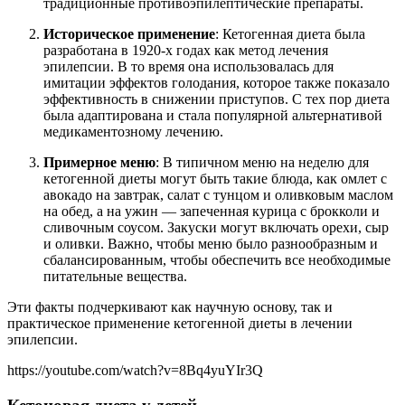
традиционные противоэпилептические препараты.
Историческое применение
: Кетогенная диета была
разработана в 1920-х годах как метод лечения
эпилепсии. В то время она использовалась для
имитации эффектов голодания, которое также показало
эффективность в снижении приступов. С тех пор диета
была адаптирована и стала популярной альтернативой
медикаментозному лечению.
Примерное меню
: В типичном меню на неделю для
кетогенной диеты могут быть такие блюда, как омлет с
авокадо на завтрак, салат с тунцом и оливковым маслом
на обед, а на ужин — запеченная курица с брокколи и
сливочным соусом. Закуски могут включать орехи, сыр
и оливки. Важно, чтобы меню было разнообразным и
сбалансированным, чтобы обеспечить все необходимые
питательные вещества.
Эти факты подчеркивают как научную основу, так и
практическое применение кетогенной диеты в лечении
эпилепсии.
https://youtube.com/watch?v=8Bq4yuYIr3Q