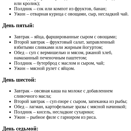
или кролик);
Полдник – сок или компот из фруктов, банан;
Ужин – отварная курица с овощами, сыр, несладкий чай.
День пятый:
Завтрак – яйца, фаршированные сыром с овощами;
Второй завтрак – фруктовый салат, заправленный
взбитыми сливками или жирным йогуртом;
Обед – суп с вермишелью и мясом, ржаной хлеб,
намазанный печеночным паштетом;
Полдник – бутерброд с маслом и сыром, чай;
Ужин – мясной рулет с яйцом.
День шестой:
Завтрак – овсяная каша на молоке с добавлением
сливочного масла;
Второй завтрак – суп-пюре с сыром, запеканка из рыбы;
Обед – лагман, картофельные зразы с мясной начинкой;
Полдник – кисель, несладкие сухарики;
Ужин – рыбное филе с гарниром из риса.
День седьмой: