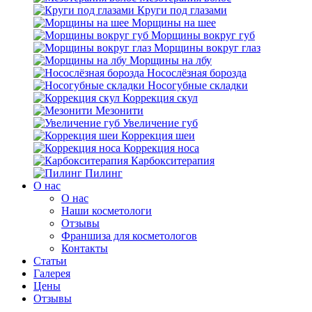
Круги под глазами
Морщины на шее
Морщины вокруг губ
Морщины вокруг глаз
Морщины на лбу
Носослёзная борозда
Носогубные складки
Коррекция скул
Мезонити
Увеличение губ
Коррекция шеи
Коррекция носа
Карбокситерапия
Пилинг
O нас
O нас
Наши косметологи
Отзывы
Франшиза для косметологов
Контакты
Статьи
Галерея
Цены
Отзывы