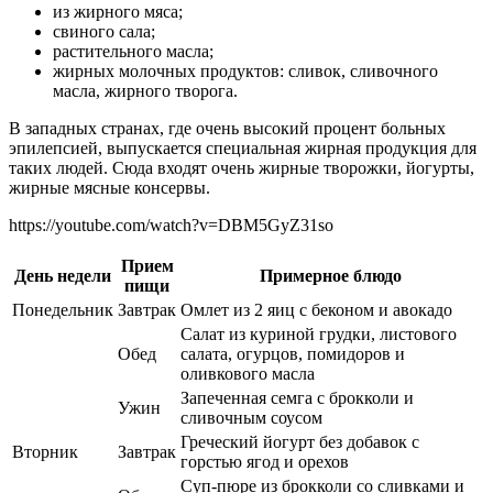
из жирного мяса;
свиного сала;
растительного масла;
жирных молочных продуктов: сливок, сливочного
масла, жирного творога.
В западных странах, где очень высокий процент больных
эпилепсией, выпускается специальная жирная продукция для
таких людей. Сюда входят очень жирные творожки, йогурты,
жирные мясные консервы.
https://youtube.com/watch?v=DBM5GyZ31so
Прием
День недели
Примерное блюдо
пищи
Понедельник
Завтрак
Омлет из 2 яиц с беконом и авокадо
Салат из куриной грудки, листового
Обед
салата, огурцов, помидоров и
оливкового масла
Запеченная семга с брокколи и
Ужин
сливочным соусом
Греческий йогурт без добавок с
Вторник
Завтрак
горстью ягод и орехов
Суп-пюре из брокколи со сливками и