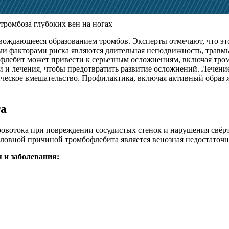
омбоза глубоких вен на ногах
вождающееся образованием тромбов. Эксперты отмечают, что это 
и факторами риска являются длительная неподвижность, травмы,
офлебит может привести к серьезным осложнениям, включая тр
 и лечения, чтобы предотвратить развитие осложнений. Лечен
еское вмешательство. Профилактика, включая активный образ ж
та
кровотока при повреждении сосудистых стенок и нарушения свёр
словной причиной тромбофлебита является венозная недостаточн
 и заболевания: