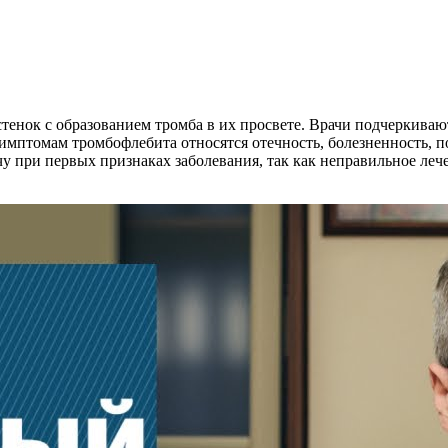
енок с образованием тромба в их просвете. Врачи подчеркивают,
мптомам тромбофлебита относятся отечность, болезненность, 
у при первых признаках заболевания, так как неправильное ле