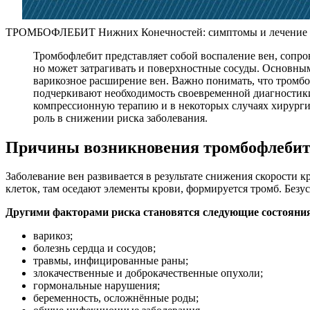
ТРОМБОФЛЕБИТ Нижних Конечностей: симптомы и лечение тр
Тромбофлебит представляет собой воспаление вен, сопро
но может затрагивать и поверхностные сосуды. Основным
варикозное расширение вен. Важно понимать, что тромб
подчеркивают необходимость своевременной диагностики
компрессионную терапию и в некоторых случаях хирургич
роль в снижении риска заболевания.
Причины возникновения тромбофлеби
Заболевание вен развивается в результате снижения скорости 
клеток, там оседают элементы крови, формируется тромб. Безу
Другими факторами риска становятся следующие состояния
варикоз;
болезнь сердца и сосудов;
травмы, инфицированные раны;
злокачественные и доброкачественные опухоли;
гормональные нарушения;
беременность, осложнённые роды;