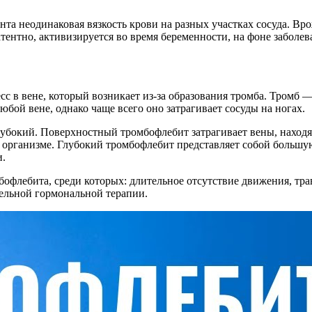
нта неодинаковая вязкость крови на разных участках сосуда. В
ентно, активизируется во время беременности, на фоне заболев
с в вене, который возникает из-за образования тромба. Тромб —
юбой вене, однако чаще всего оно затрагивает сосуды на ногах.
убокий. Поверхностный тромбофлебит затрагивает вены, находящ
организме. Глубокий тромбофлебит представляет собой большую
и.
офлебита, среди которых: длительное отсутствие движения, трав
ельной гормональной терапии.