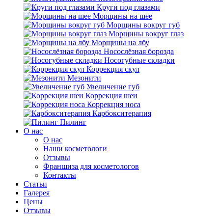
Круги под глазами
Морщины на шее
Морщины вокруг губ
Морщины вокруг глаз
Морщины на лбу
Носослёзная борозда
Носогубные складки
Коррекция скул
Мезонити
Увеличение губ
Коррекция шеи
Коррекция носа
Карбокситерапия
Пилинг
O нас
O нас
Наши косметологи
Отзывы
Франшиза для косметологов
Контакты
Статьи
Галерея
Цены
Отзывы