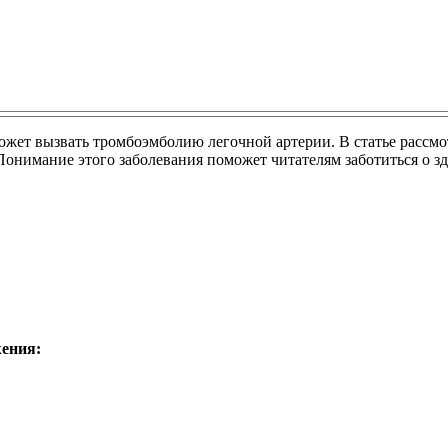
ожет вызвать тромбоэмболию легочной артерии. В статье рассм
онимание этого заболевания поможет читателям заботиться о здо
ения: