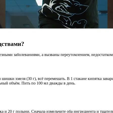
дствами?
рьезными заболеваниями, а вызваны переутомлением, недостатк
и шишки хмеля (30 г), всё перемешать. В 1 стакане кипятка завар
ьный объём. Пить по 100 мл дважды в день.
ка и 20 г полыни. Сначала измельчите оба ингредиента и тщател