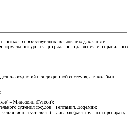
ие напитков, способствующих повышению давления и
ия нормального уровня артериального давления, и о правильных
рдечно-сосудистой и эндокринной системах, а также быть
:
ов) – Мидодрин (Гутрон);
ельного сужения сосудов – Гептамил, Дофамин;
нливость и усталость) – Сапарал (растительный препарат),