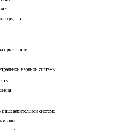
 лет
ние грудью
ом протекании
нтральной нервной системы
ость
шения
в пищеварительной системе
ь крови