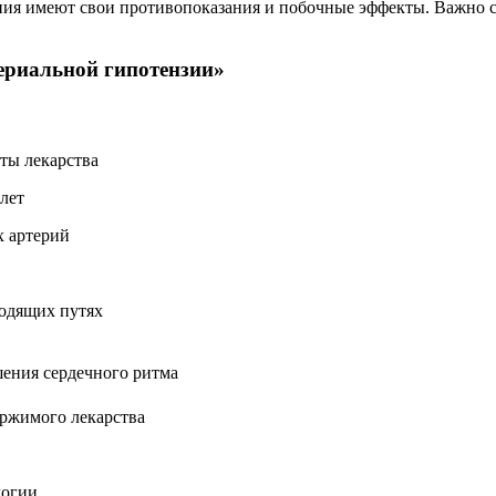
ния имеют свои противопоказания и побочные эффекты. Важно с
ериальной гипотензии»
ты лекарства
 лет
х артерий
одящих путях
ения сердечного ритма
ржимого лекарства
логии