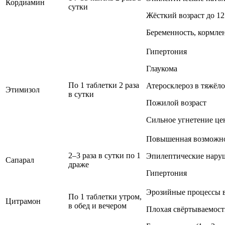
Кордиамин
сутки
Жёсткий возраст до 12
Беременность, кормле
Гипертония
Глаукома
По 1 таблетки 2 раза
Атеросклероз в тяжёл
Этимизол
в сутки
Пожилой возраст
Сильное угнетение це
Повышенная возможн
2–3 раза в сутки по 1
Эпилептические нару
Сапарал
драже
Гипертония
Эрозийные процессы 
По 1 таблетки утром,
Цитрамон
в обед и вечером
Плохая свёртываемост