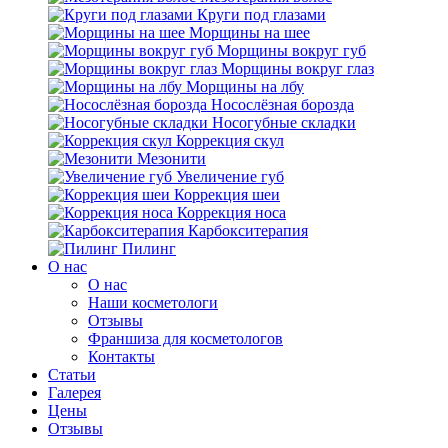
Круги под глазами
Морщины на шее
Морщины вокруг губ
Морщины вокруг глаз
Морщины на лбу
Носослёзная борозда
Носогубные складки
Коррекция скул
Мезонити
Увеличение губ
Коррекция шеи
Коррекция носа
Карбокситерапия
Пилинг
O нас
O нас
Наши косметологи
Отзывы
Франшиза для косметологов
Контакты
Статьи
Галерея
Цены
Отзывы