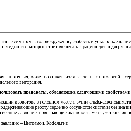
иятные симптомы: головокружение, слабость и усталость. Знан
т о жидкостях, которые стоит включить в рацион для поддержан
ая гипотензия, может возникать из-за различных патологий в се
онального выгорания.
пользовать препараты, обладающие следующими свойствами
ации кровотока в головном мозге (группа альфа-адреномиметик
оддерживающие работу сердечно-сосудистой системы без значит
ющие давление, повышающие активность мозга, устраняющие со
давление – Цитрамон, Кофальгин.