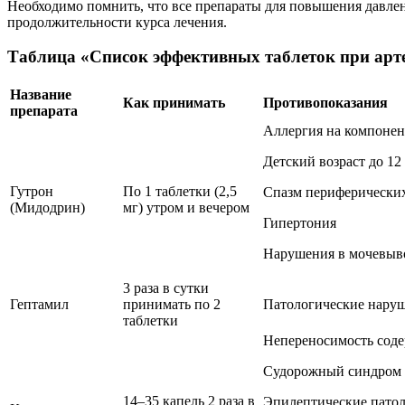
Необходимо помнить, что все препараты для повышения давле
продолжительности курса лечения.
Таблица «Список эффективных таблеток при арт
Название
Как принимать
Противопоказания
препарата
Аллергия на компонен
Детский возраст до 12
Гутрон
По 1 таблетки (2,5
Спазм периферически
(Мидодрин)
мг) утром и вечером
Гипертония
Нарушения в мочевыв
3 раза в сутки
Гептамил
принимать по 2
Патологические наруш
таблетки
Непереносимость соде
Судорожный синдром
14–35 капель 2 раза в
Эпилептические пато