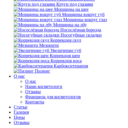
Круги под глазами
Морщины на шее
Морщины вокруг губ
Морщины вокруг глаз
Морщины на лбу
Носослёзная борозда
Носогубные складки
Коррекция скул
Мезонити
Увеличение губ
Коррекция шеи
Коррекция носа
Карбокситерапия
Пилинг
O нас
O нас
Наши косметологи
Отзывы
Франшиза для косметологов
Контакты
Статьи
Галерея
Цены
Отзывы