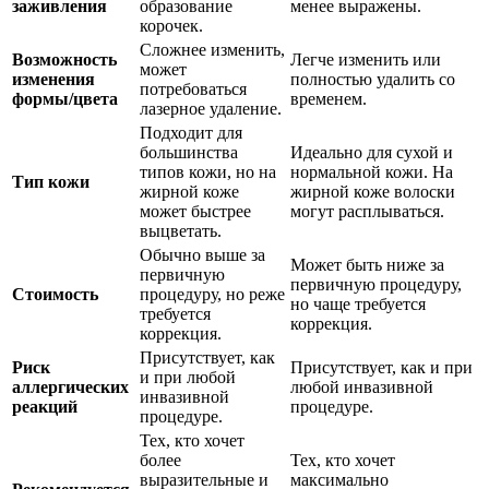
заживления
образование
менее выражены.
корочек.
Сложнее изменить,
Возможность
Легче изменить или
может
изменения
полностью удалить со
потребоваться
формы/цвета
временем.
лазерное удаление.
Подходит для
большинства
Идеально для сухой и
типов кожи, но на
нормальной кожи. На
Тип кожи
жирной коже
жирной коже волоски
может быстрее
могут расплываться.
выцветать.
Обычно выше за
Может быть ниже за
первичную
первичную процедуру,
Стоимость
процедуру, но реже
но чаще требуется
требуется
коррекция.
коррекция.
Присутствует, как
Риск
Присутствует, как и при
и при любой
аллергических
любой инвазивной
инвазивной
реакций
процедуре.
процедуре.
Тех, кто хочет
более
Тех, кто хочет
выразительные и
максимально