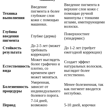
Введение пигмента в
Введение
верхние слои кожи с
пигмента в более
Техника
помощью ручной
глубокие слои
выполнения
манипулы с тонкими
кожи с помощью
иглами, имитирующими
машинки.
волоски.
Глубина
Поверхностнее
введения
Глубже (дерма)
(эпидермис)
пигмента
До 2-5 лет (может
Стойкость
До 1-2 лет (требует
требовать
результата
ежегодной коррекции)
коррекции)
Может выглядеть
Создает эффект
более графично и
Естественность
натуральных волосков,
плотно, со
вида
выглядит более
временем цвет
естественно.
может меняться.
Умеренная,
Менее болезненная, так
Болезненность
зависит от
как пигмент вводится
процедуры
индивидуального
неглубоко.
болевого порога.
7-14 дней,
Период
возможно
5-10 дней, корочки