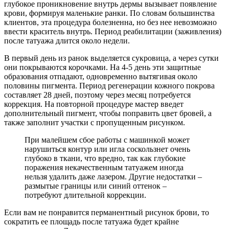
глубокое проникновение внутрь дермы вызывает появление
крови, формируя маленькие ранки. По словам большинства
клиентов, эта процедура болезненна, но без нее невозможно
ввести краситель внутрь. Период реабилитации (заживления)
после татуажа длится около недели.
В первый день из ранок выделяется сукровица, а через сутки
они покрываются корочками. На 4-5 день эти защитные
образования отпадают, одновременно вытягивая около
половины пигмента. Период регенерации кожного покрова
составляет 28 дней, поэтому через месяц потребуется
коррекция. На повторной процедуре мастер введет
дополнительный пигмент, чтобы поправить цвет бровей, а
также заполнит участки с пропущенным рисунком.
При малейшем сбое работы с машинкой может
нарушиться контур или игла соскользнет очень
глубоко в ткани, что вредно, так как глубокие
поражения некачественным татуажем иногда
нельзя удалить даже лазером. Другие недостатки –
размытые границы или синий оттенок –
потребуют длительной коррекции.
Если вам не понравится перманентный рисунок брови, то
сократить ее площадь после татуажа будет крайне