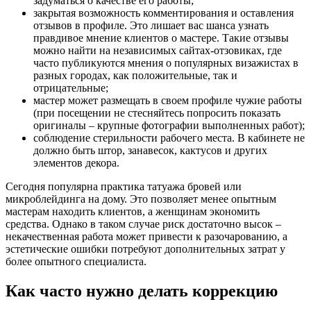
задуматься о качестве его работы;
закрытая возможность комментирования и оставления
отзывов в профиле. Это лишает вас шанса узнать
правдивое мнение клиентов о мастере. Такие отзывы
можно найти на независимых сайтах-отзовиках, где
часто публикуются мнения о популярных визажистах в
разных городах, как положительные, так и
отрицательные;
мастер может размещать в своем профиле чужие работы
(при посещении не стесняйтесь попросить показать
оригиналы – крупные фотографии выполненных работ);
соблюдение стерильности рабочего места. В кабинете не
должно быть штор, занавесок, кактусов и других
элементов декора.
Сегодня популярна практика татуажа бровей или
микроблейдинга на дому. Это позволяет менее опытным
мастерам находить клиентов, а женщинам экономить
средства. Однако в таком случае риск достаточно высок –
некачественная работа может привести к разочарованию, а
эстетические ошибки потребуют дополнительных затрат у
более опытного специалиста.
Как часто нужно делать коррекцию