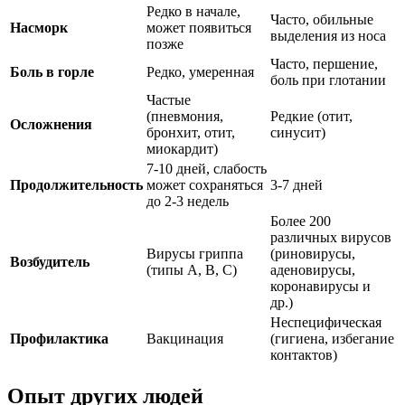
Редко в начале,
Часто, обильные
Насморк
может появиться
выделения из носа
позже
Часто, першение,
Боль в горле
Редко, умеренная
боль при глотании
Частые
(пневмония,
Редкие (отит,
Осложнения
бронхит, отит,
синусит)
миокардит)
7-10 дней, слабость
Продолжительность
может сохраняться
3-7 дней
до 2-3 недель
Более 200
различных вирусов
Вирусы гриппа
(риновирусы,
Возбудитель
(типы A, B, C)
аденовирусы,
коронавирусы и
др.)
Неспецифическая
Профилактика
Вакцинация
(гигиена, избегание
контактов)
Опыт других людей