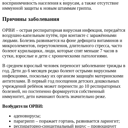
восприимчивость населения к вирусам, а также отсутствие
иммунной защиты к новым штаммам гриппа.
Причины заболевания
ОРВИ – острая респираторная вирусная инфекция, передаётся
воздушно-капельным путём, при контакте с заражёнными
людьми. Болезнь развивается на фоне дефицита витаминов и
микроэлементов, переутомления, длительного стресса, часто
болеют курильщики, люди, которые спят меньше 7 часов в
сутки, взрослые и дети с хроническими патологиями.
В среднем взрослый человек переносит заболевание трижды в
год. Дети до 6 месяцев редко болеют острыми вирусными
инфекциями, поскольку их организм защищён материнскими
антителами. В первый год посещения детских дошкольных
учреждений ребёнок может перенести до 10 респираторных
болезней, но постепенно формируется собственный
иммунитет, дети начинают болеть значительно реже.
Возбудители ОРВИ:
аденовирусы;
парагрипп – поражает гортань, развивается ларингит;
респираторно-синцитиальный вирус – провоцирует