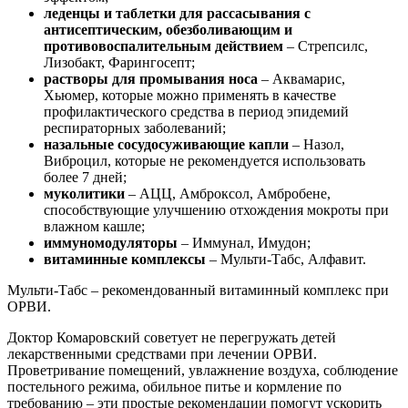
леденцы и таблетки для рассасывания с
антисептическим, обезболивающим и
противовоспалительным действием
– Стрепсилс,
Лизобакт, Фарингосепт;
растворы для промывания носа
– Аквамарис,
Хьюмер, которые можно применять в качестве
профилактического средства в период эпидемий
респираторных заболеваний;
назальные сосудосуживающие капли
– Назол,
Виброцил, которые не рекомендуется использовать
более 7 дней;
муколитики
– АЦЦ, Амброксол, Амбробене,
способствующие улучшению отхождения мокроты при
влажном кашле;
иммуномодуляторы
– Иммунал, Имудон;
витаминные комплексы
– Мульти-Табс, Алфавит.
Мульти-Табс – рекомендованный витаминный комплекс при
ОРВИ.
Доктор Комаровский советует не перегружать детей
лекарственными средствами при лечении ОРВИ.
Проветривание помещений, увлажнение воздуха, соблюдение
постельного режима, обильное питье и кормление по
требованию – эти простые рекомендации помогут ускорить