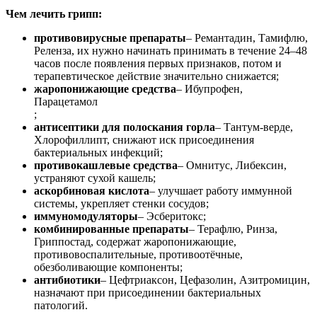
Чем лечить грипп:
противовирусные препараты
– Ремантадин, Тамифлю,
Реленза, их нужно начинать принимать в течение 24–48
часов после появления первых признаков, потом и
терапевтическое действие значительно снижается;
жаропонижающие средства
– Ибупрофен,
Парацетамол
;
антисептики для полоскания горла
– Тантум-верде,
Хлорофиллипт, снижают иск присоединения
бактериальных инфекций;
противокашлевые средства
– Омнитус, Либексин,
устраняют сухой кашель;
аскорбиновая кислота
– улучшает работу иммунной
системы, укрепляет стенки сосудов;
иммуномодуляторы
– Эсберитокс;
комбинированные препараты
– Терафлю, Ринза,
Гриппостад, содержат жаропонижающие,
противовоспалительные, противоотёчные,
обезболивающие компоненты;
антибиотики
– Цефтриаксон, Цефазолин, Азитромицин,
назначают при присоединении бактериальных
патологий.