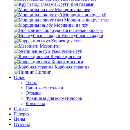
Круги под глазами
Морщины на шее
Морщины вокруг губ
Морщины вокруг глаз
Морщины на лбу
Носослёзная борозда
Носогубные складки
Коррекция скул
Мезонити
Увеличение губ
Коррекция шеи
Коррекция носа
Карбокситерапия
Пилинг
O нас
O нас
Наши косметологи
Отзывы
Франшиза для косметологов
Контакты
Статьи
Галерея
Цены
Отзывы