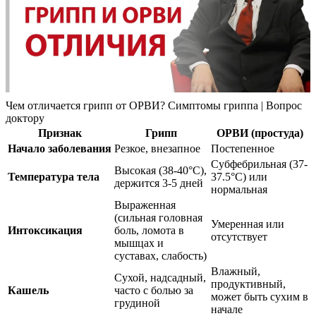
Чем отличается грипп от ОРВИ? Симптомы гриппа | Вопрос
доктору
Признак
Грипп
ОРВИ (простуда)
Начало заболевания
Резкое, внезапное
Постепенное
Субфебрильная (37-
Высокая (38-40°C),
Температура тела
37.5°C) или
держится 3-5 дней
нормальная
Выраженная
(сильная головная
Умеренная или
Интоксикация
боль, ломота в
отсутствует
мышцах и
суставах, слабость)
Влажный,
Сухой, надсадный,
продуктивный,
Кашель
часто с болью за
может быть сухим в
грудиной
начале