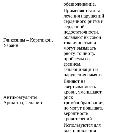
обезвоживание.
Применяются для
лечения нарушений
сердечного ритма и
сердечной
недостаточности,
обладают высокой
Гликозиды – Коргликон,
токсичностью и
Уабаин
могут вызывать
рвоту, тошноту,
проблемы со
зрением,
галлюцинации и
нарушения памяти.
Влияют на
свертываемость
крови, уменьшают
Антикоагулянты –
риск
Арикстра, Гепарин
тромбообразования,
но могут повышать
вероятность
кровотечений.
Используются для
восстановления