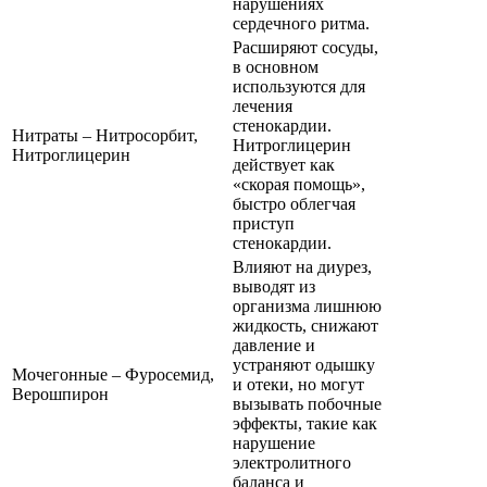
нарушениях
сердечного ритма.
Расширяют сосуды,
в основном
используются для
лечения
стенокардии.
Нитраты – Нитросорбит,
Нитроглицерин
Нитроглицерин
действует как
«скорая помощь»,
быстро облегчая
приступ
стенокардии.
Влияют на диурез,
выводят из
организма лишнюю
жидкость, снижают
давление и
устраняют одышку
Мочегонные – Фуросемид,
и отеки, но могут
Верошпирон
вызывать побочные
эффекты, такие как
нарушение
электролитного
баланса и