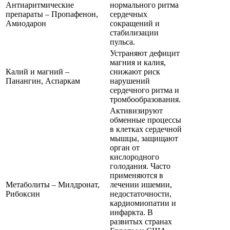
Антиаритмические
нормального ритма
препараты – Пропафенон,
сердечных
Амиодарон
сокращений и
стабилизации
пульса.
Устраняют дефицит
магния и калия,
Калий и магний –
снижают риск
Панангин, Аспаркам
нарушений
сердечного ритма и
тромбообразования.
Активизируют
обменные процессы
в клетках сердечной
мышцы, защищают
орган от
кислородного
голодания. Часто
применяются в
Метаболиты – Милдронат,
лечении ишемии,
Рибоксин
недостаточности,
кардиомиопатии и
инфаркта. В
развитых странах