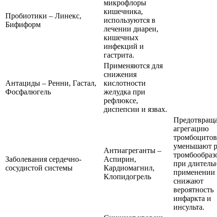
микрофлоры
кишечника,
Пробиотики – Линекс,
используются в
Бифиформ
лечении диареи,
кишечных
инфекций и
гастрита.
Применяются для
снижения
Антациды – Ренни, Гастал,
кислотности
Фосфалюгель
желудка при
рефлюксе,
диспепсии и язвах.
Предотвращ
агрегацию
тромбоцитов
уменьшают 
Антиагреганты –
тромбообраз
Заболевания сердечно-
Аспирин,
при длитель
сосудистой системы
Кардиомагнил,
применении
Клопидогрель
снижают
вероятность
инфаркта и
инсульта.