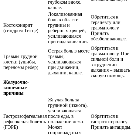
глубоком вдохе,
кашле.
Локализованная
Обратиться к
боль в области
терапевту или
Костохондрит
грудины и
травматологу.
(синдром Титце)
реберных хрящей,
Принять
усиливающаяся
обезболивающее.
при надавливании.
Обратиться к
Острая боль в месте
травматологу. При
Травмы грудной
травмы,
сильной боли и
клетки (ушибы,
усиливающаяся
затруднении
переломы ребер)
при движении,
дыхания – вызвать
дыхании, кашле.
скорую помощь.
Желудочно-
кишечные
причины
Жгучая боль за
грудиной (изжога),
усиливающаяся
Гастроэзофагеальная
после еды, в
Обратиться к
рефлюксная болезнь
положении лежа.
гастроэнтерологу.
(ГЭРБ)
Может
Принять антациды.
сопровождаться