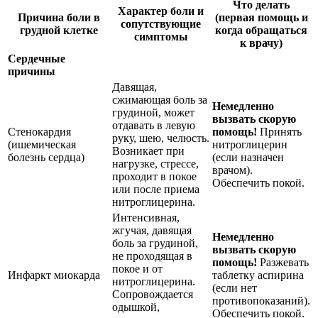
Что делать
Характер боли и
Причина боли в
(первая помощь и
сопутствующие
грудной клетке
когда обращаться
симптомы
к врачу)
Сердечные
причины
Давящая,
сжимающая боль за
Немедленно
грудиной, может
вызвать скорую
отдавать в левую
Стенокардия
помощь!
Принять
руку, шею, челюсть.
(ишемическая
нитроглицерин
Возникает при
болезнь сердца)
(если назначен
нагрузке, стрессе,
врачом).
проходит в покое
Обеспечить покой.
или после приема
нитроглицерина.
Интенсивная,
жгучая, давящая
Немедленно
боль за грудиной,
вызвать скорую
не проходящая в
помощь!
Разжевать
покое и от
Инфаркт миокарда
таблетку аспирина
нитроглицерина.
(если нет
Сопровождается
противопоказаний).
одышкой,
Обеспечить покой.