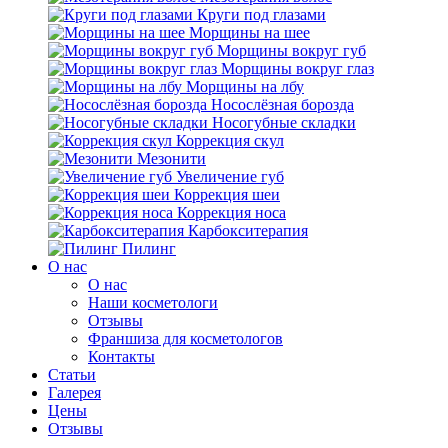
Круги под глазами
Морщины на шее
Морщины вокруг губ
Морщины вокруг глаз
Морщины на лбу
Носослёзная борозда
Носогубные складки
Коррекция скул
Мезонити
Увеличение губ
Коррекция шеи
Коррекция носа
Карбокситерапия
Пилинг
O нас
O нас
Наши косметологи
Отзывы
Франшиза для косметологов
Контакты
Статьи
Галерея
Цены
Отзывы