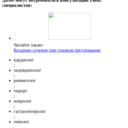
Далее могут потребоваться консультации узких
специалистов:
Читайте также:
Кесарево сечение при тазовом предлежании
кардиолог
;
эндокринолог
;
ревматолог
;
хирург
;
невролог
;
гастроэнтеролог
;
онколог
.