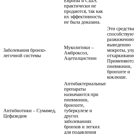
Европы и США
практически не
продаются, так как
их эффективность
не была доказана.
Эти средства
способствую
разжижению
выведению
Муколитики –
Заболевания бронхо-
мокроты, ул
Амброксол,
легочной системы
отхаркивани
Ацетилцистеин
Применяютс
пневмонии,
бронхите и
коклюше.
Антибактериальные
препараты
назначаются при
пневмонии,
бронхите,
Антибиотики – Сумамед,
туберкулезе и
Цефазидим
других
заболеваниях
бронхов и легких
для подавления