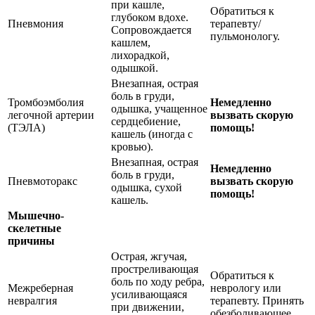
при кашле,
Обратиться к
глубоком вдохе.
Пневмония
терапевту/
Сопровождается
пульмонологу.
кашлем,
лихорадкой,
одышкой.
Внезапная, острая
боль в груди,
Тромбоэмболия
Немедленно
одышка, учащенное
легочной артерии
вызвать скорую
сердцебиение,
(ТЭЛА)
помощь!
кашель (иногда с
кровью).
Внезапная, острая
Немедленно
боль в груди,
Пневмоторакс
вызвать скорую
одышка, сухой
помощь!
кашель.
Мышечно-
скелетные
причины
Острая, жгучая,
простреливающая
Обратиться к
боль по ходу ребра,
Межреберная
неврологу или
усиливающаяся
невралгия
терапевту. Принять
при движении,
обезболивающее.