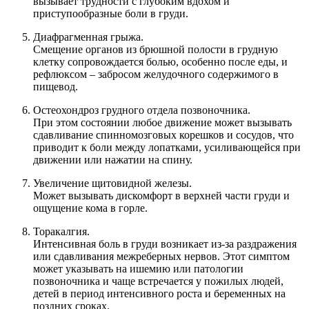
вызывает трудности с глубоким вдохом и
приступообразные боли в груди.
Диафрагменная грыжа.
Смещение органов из брюшной полости в грудную
клетку сопровождается болью, особенно после еды, и
рефлюксом – забросом желудочного содержимого в
пищевод.
Остеохондроз грудного отдела позвоночника.
При этом состоянии любое движение может вызывать
сдавливание спинномозговых корешков и сосудов, что
приводит к боли между лопатками, усиливающейся при
движении или нажатии на спину.
Увеличение щитовидной железы.
Может вызывать дискомфорт в верхней части груди и
ощущение кома в горле.
Торакалгия.
Интенсивная боль в груди возникает из-за раздражения
или сдавливания межреберных нервов. Этот симптом
может указывать на ишемию или патологии
позвоночника и чаще встречается у пожилых людей,
детей в период интенсивного роста и беременных на
поздних сроках.