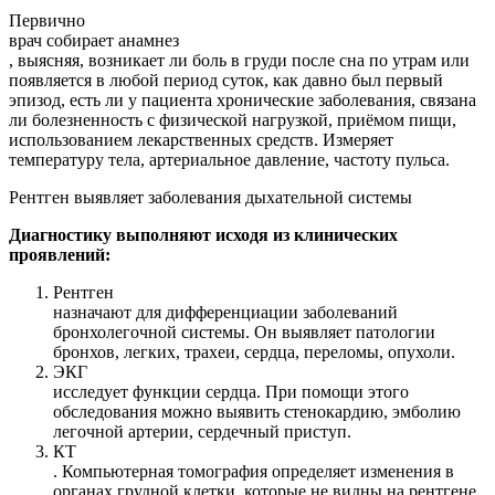
Первично
врач собирает анамнез
, выясняя, возникает ли боль в груди после сна по утрам или
появляется в любой период суток, как давно был первый
эпизод, есть ли у пациента хронические заболевания, связана
ли болезненность с физической нагрузкой, приёмом пищи,
использованием лекарственных средств. Измеряет
температуру тела, артериальное давление, частоту пульса.
Рентген выявляет заболевания дыхательной системы
Диагностику выполняют исходя из клинических
проявлений:
Рентген
назначают для дифференциации заболеваний
бронхолегочной системы. Он выявляет патологии
бронхов, легких, трахеи, сердца, переломы, опухоли.
ЭКГ
исследует функции сердца. При помощи этого
обследования можно выявить стенокардию, эмболию
легочной артерии, сердечный приступ.
КТ
. Компьютерная томография определяет изменения в
органах грудной клетки, которые не видны на рентгене.