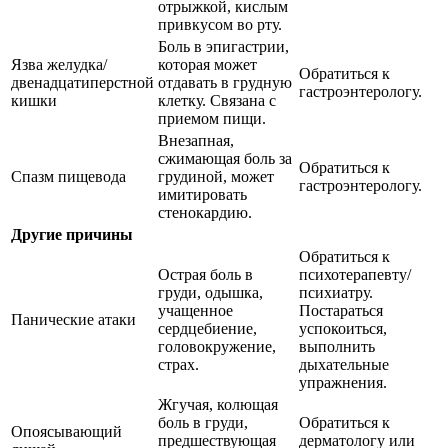
отрыжкой, кислым
привкусом во рту.
Боль в эпигастрии,
Язва желудка/
которая может
Обратиться к
двенадцатиперстной
отдавать в грудную
гастроэнтерологу.
кишки
клетку. Связана с
приемом пищи.
Внезапная,
сжимающая боль за
Обратиться к
Спазм пищевода
грудиной, может
гастроэнтерологу.
имитировать
стенокардию.
Другие причины
Обратиться к
Острая боль в
психотерапевту/
груди, одышка,
психиатру.
учащенное
Постараться
Панические атаки
сердцебиение,
успокоиться,
головокружение,
выполнить
страх.
дыхательные
упражнения.
Жгучая, колющая
боль в груди,
Обратиться к
Опоясывающий
предшествующая
дерматологу или