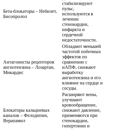
стабилизируют
пульс,
Бета-блокаторы – Небилет,
используются в
Бисопролол
лечении
стенокардии,
инфаркта и
сердечной
недостаточности.
Обладают меньшей
частотой побочных
эффектов по
Антагонисты рецепторов
сравнению с
ангиотензина – Лозартан,
иАПФ, снижают
Микардис
выработку
ангиотензина и его
влияние на сердце и
сосуды.
Расширяют вены,
улучшают
кровообращение,
Блокаторы кальциевых
снижают давление,
каналов – Фелодипин,
применяются при
Верапамил
стенокардии,
гипертонии и