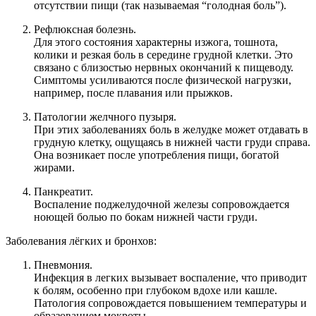
отсутствии пищи (так называемая “голодная боль”).
Рефлюксная болезнь.
Для этого состояния характерны изжога, тошнота,
колики и резкая боль в середине грудной клетки. Это
связано с близостью нервных окончаний к пищеводу.
Симптомы усиливаются после физической нагрузки,
например, после плавания или прыжков.
Патологии желчного пузыря.
При этих заболеваниях боль в желудке может отдавать в
грудную клетку, ощущаясь в нижней части груди справа.
Она возникает после употребления пищи, богатой
жирами.
Панкреатит.
Воспаление поджелудочной железы сопровождается
ноющей болью по бокам нижней части груди.
Заболевания лёгких и бронхов:
Пневмония.
Инфекция в легких вызывает воспаление, что приводит
к болям, особенно при глубоком вдохе или кашле.
Патология сопровождается повышением температуры и
образованием мокроты.