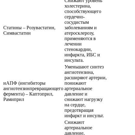
Снижают уровень
холестерина,
способствующего
сердечно-
сосудистым
Статины – Розувастатин,
заболеваниям и
Симвастатин
атеросклерозу,
применяются в
лечении
стенокардии,
инфаркта, ИБС и
инсульта.
Уменьшают синтез
ангиотензина,
расширяют артерии,
иАПФ (ингибиторы
понижают
ангиотензинпревращающего
артериальное
фермента) – Каптоприл,
давление и
Рамиприл
снижают нагрузку
на сердце,
предотвращая
инфаркт и инсульт.
Снижают
артериальное
давление,