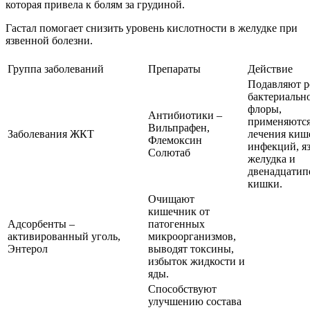
которая привела к болям за грудиной.
Гастал помогает снизить уровень кислотности в желудке при
язвенной болезни.
Группа заболеваний
Препараты
Действие
Подавляют р
бактериальн
флоры,
Антибиотики –
применяются
Вильпрафен,
Заболевания ЖКТ
лечения ки
Флемоксин
инфекций, я
Солютаб
желудка и
двенадцатип
кишки.
Очищают
кишечник от
Адсорбенты –
патогенных
активированный уголь,
микроорганизмов,
Энтерол
выводят токсины,
избыток жидкости и
яды.
Способствуют
улучшению состава