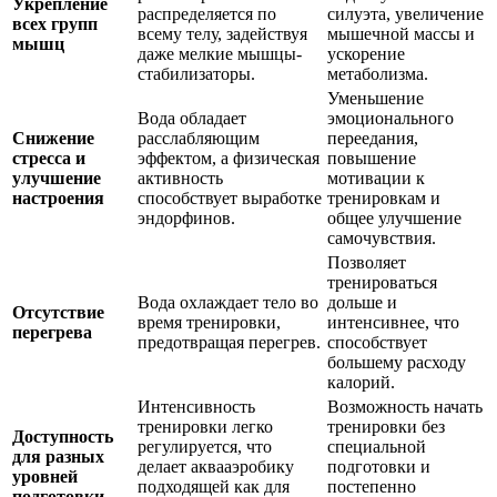
Укрепление
распределяется по
силуэта, увеличение
всех групп
всему телу, задействуя
мышечной массы и
мышц
даже мелкие мышцы-
ускорение
стабилизаторы.
метаболизма.
Уменьшение
Вода обладает
эмоционального
Снижение
расслабляющим
переедания,
стресса и
эффектом, а физическая
повышение
улучшение
активность
мотивации к
настроения
способствует выработке
тренировкам и
эндорфинов.
общее улучшение
самочувствия.
Позволяет
тренироваться
Вода охлаждает тело во
дольше и
Отсутствие
время тренировки,
интенсивнее, что
перегрева
предотвращая перегрев.
способствует
большему расходу
калорий.
Интенсивность
Возможность начать
тренировки легко
тренировки без
Доступность
регулируется, что
специальной
для разных
делает аквааэробику
подготовки и
уровней
подходящей как для
постепенно
подготовки