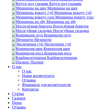
Круги под глазами
Морщины на шее
Морщины вокруг губ
Морщины вокруг глаз
Морщины на лбу
Носослёзная борозда
Носогубные складки
Коррекция скул
Мезонити
Увеличение губ
Коррекция шеи
Коррекция носа
Карбокситерапия
Пилинг
O нас
O нас
Наши косметологи
Отзывы
Франшиза для косметологов
Контакты
Статьи
Галерея
Цены
Отзывы