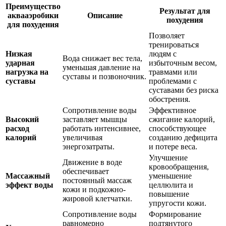
Преимущество
Результат для
аквааэробики
Описание
похудения
для похудения
Позволяет
тренироваться
Низкая
людям с
Вода снижает вес тела,
ударная
избыточным весом,
уменьшая давление на
нагрузка на
травмами или
суставы и позвоночник.
суставы
проблемами с
суставами без риска
обострения.
Сопротивление воды
Эффективное
Высокий
заставляет мышцы
сжигание калорий,
расход
работать интенсивнее,
способствующее
калорий
увеличивая
созданию дефицита
энергозатраты.
и потере веса.
Улучшение
Движение в воде
кровообращения,
обеспечивает
Массажный
уменьшение
постоянный массаж
эффект воды
целлюлита и
кожи и подкожно-
повышение
жировой клетчатки.
упругости кожи.
Сопротивление воды
Формирование
равномерно
подтянутого